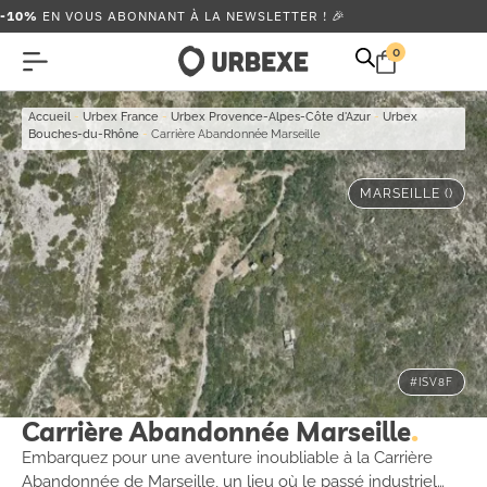
-10%
EN VOUS ABONNANT À LA NEWSLETTER ! 🎉
0
Accueil
-
Urbex France
-
Urbex Provence-Alpes-Côte d'Azur
-
Urbex
Bouches-du-Rhône
-
Carrière Abandonnée Marseille
MARSEILLE ()
#ISV8F
Carrière Abandonnée Marseille
Embarquez pour une aventure inoubliable à la Carrière
Abandonnée de Marseille, un lieu où le passé industriel