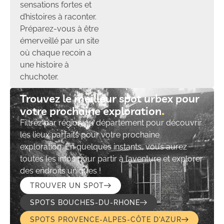
sensations fortes et
d’histoires à raconter.
Préparez-vous à être
émerveillé par un site
où chaque recoin a
une histoire à
chuchoter.
Trouvez le meilleur spot urbex pour
votre prochaine exploration​
Filtrez par région ou département pour découvrir
les lieux parfaits pour votre prochaine
exploration. En quelques instants, vous aurez
toutes les infos pour partir à l’aventure et explorer
des endroits uniques !
TROUVER UN SPOT
SPOTS BOUCHES-DU-RHONE
SPOTS PROVENCE-ALPES-CÔTE D'AZUR