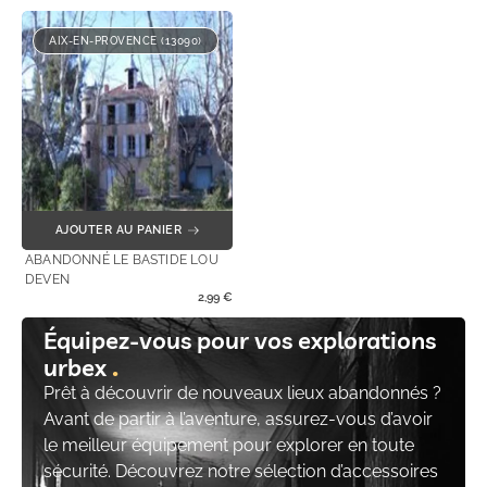
AIX-EN-PROVENCE (13090)
AJOUTER AU PANIER
ABANDONNÉ LE BASTIDE LOU
DEVEN
2,99
€
Équipez-vous pour vos explorations
urbex
Prêt à découvrir de nouveaux lieux abandonnés ?
Avant de partir à l’aventure, assurez-vous d’avoir
le meilleur équipement pour explorer en toute
sécurité. Découvrez notre sélection d’accessoires