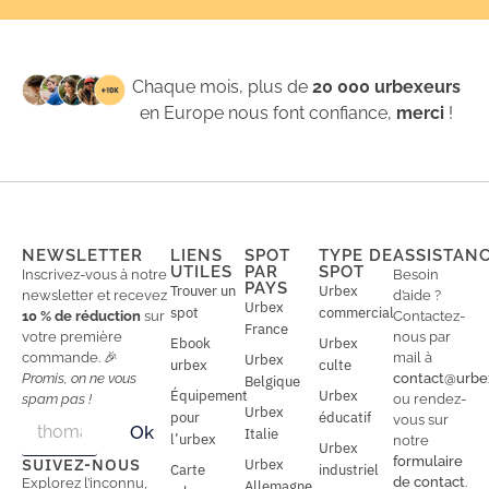
Chaque mois, plus de
20 000 urbexeurs
en Europe nous font confiance,
merci
!
NEWSLETTER
LIENS
SPOT
TYPE DE
ASSISTAN
UTILES
PAR
SPOT
Inscrivez-vous à notre
Besoin
PAYS
Trouver un
Urbex
newsletter et recevez
d’aide ?
Urbex
spot
commercial
10 % de réduction
sur
Contactez-
France
votre première
nous par
Ebook
Urbex
commande. 🎉
mail à
Urbex
urbex
culte
Promis, on ne vous
contact@urbe
Belgique
Équipement
Urbex
spam pas !
ou rendez-
Urbex
E
pour
éducatif
E
vous sur
Ok
Italie
m
m
l’urbex
notre
Urbex
a
a
formulaire
SUIVEZ-NOUS
Urbex
Carte
industriel
i
i
de contact
.
Explorez l’inconnu,
Allemagne