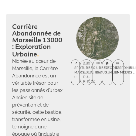
Carrière
Abandonnée de
Marseille 13000
: Exploration
Urbaine
Nichée au cœur de
📍
🇫🇷
🕵️‍♂️
🏚️
📅
Marseille, la Carrière
SPOT
URBEX
URBEX
DÉCORS
DISPONIBIL
MARSEILLE
BOUCHES-
INDUSTRIEL
AUTHENTIQUES
IMMÉDIATE
Abandonnée est un
()
DU-
RHÔNE
véritable trésor pour
les passionnés d’urbex.
Ancien site de
prévention et de
sécurité, cette bastide,
transformée en usine,
témoigne d’une
époque où l’industrie