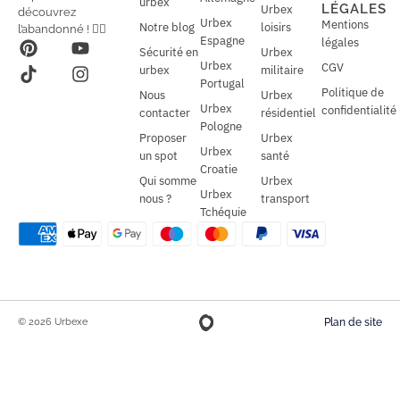
l
urbex
l
LÉGALES
Urbex
découvrez
*
Urbex
Mentions
Notre blog
loisirs
l’abandonné ! 🕵️‍♂️
Espagne
légales
Sécurité en
Urbex
Urbex
CGV
urbex
militaire
Portugal
Politique de
Nous
Urbex
Urbex
confidentialité
contacter
résidentiel
Pologne
Proposer
Urbex
Urbex
un spot
santé
Croatie
Qui somme
Urbex
Urbex
nous ?
transport
Tchéquie
© 2026 Urbexe
Plan de site