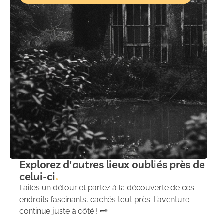
Explorez d'autres lieux oubliés près de
celui-ci
Faites un détour et partez à la découverte de ces
endroits fascinants, cachés tout près. L’aventure
continue juste à côté ! 🗝️