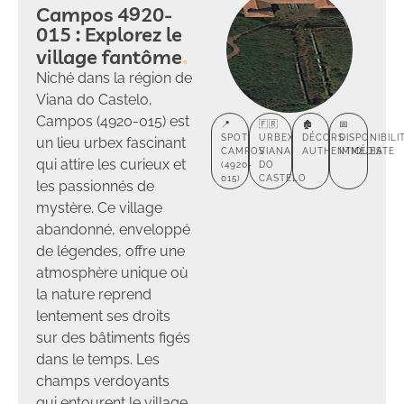
Campos 4920-
015 : Explorez le
village fantôme
Niché dans la région de
Viana do Castelo,
Campos (4920-015) est
📍
🇫🇷
🏚️
📅
SPOT
URBEX
DÉCORS
DISPONIBILI
un lieu urbex fascinant
CAMPOS
VIANA
AUTHENTIQUES
IMMÉDIATE
qui attire les curieux et
(4920-
DO
015)
CASTELO
les passionnés de
mystère. Ce village
abandonné, enveloppé
de légendes, offre une
atmosphère unique où
la nature reprend
lentement ses droits
sur des bâtiments figés
dans le temps. Les
champs verdoyants
qui entourent le village