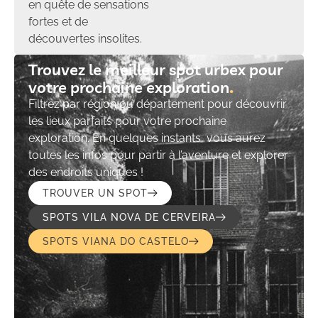
en quête de sensations
fortes et de
découvertes insolites.
Trouvez le meilleur spot urbex pour
votre prochaine exploration​
Filtrez par région ou département pour découvrir
les lieux parfaits pour votre prochaine
exploration. En quelques instants, vous aurez
toutes les infos pour partir à l’aventure et explorer
des endroits uniques !
TROUVER UN SPOT
SPOTS VILA NOVA DE CERVEIRA
SPOTS VIANA DO CASTELO