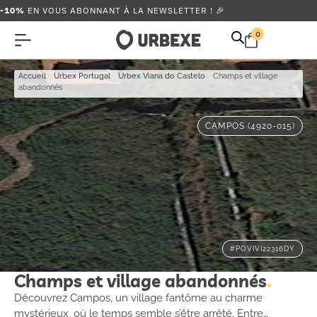
-10%
EN VOUS ABONNANT À LA NEWSLETTER ! 🎉
0
Accueil
-
Urbex Portugal
-
Urbex Viana do Castelo
-
Champs et village
abandonnés
CAMPOS (4920-015)
#POVIVI22316DY
Champs et village abandonnés
Découvrez Campos, un village fantôme au charme
mystérieux, où le temps semble s’être arrêté. Entre