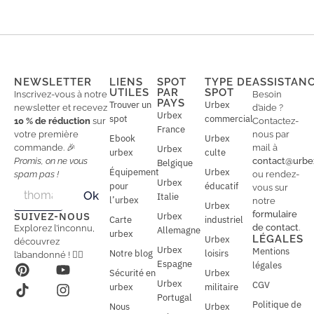
NEWSLETTER
LIENS
SPOT
TYPE DE
ASSISTAN
UTILES
PAR
SPOT
Inscrivez-vous à notre
Besoin
PAYS
Trouver un
Urbex
newsletter et recevez
d’aide ?
Urbex
spot
commercial
10 % de réduction
sur
Contactez-
France
votre première
nous par
Ebook
Urbex
commande. 🎉
mail à
Urbex
urbex
culte
Promis, on ne vous
contact@urbe
Belgique
Équipement
Urbex
spam pas !
ou rendez-
Urbex
E
pour
éducatif
E
vous sur
Ok
Italie
m
m
l’urbex
notre
Urbex
a
a
formulaire
SUIVEZ-NOUS
Urbex
Carte
industriel
i
i
de contact
.
Explorez l’inconnu,
Allemagne
l
urbex
l
LÉGALES
Urbex
découvrez
*
Urbex
Mentions
Notre blog
loisirs
l’abandonné ! 🕵️‍♂️
Espagne
légales
Sécurité en
Urbex
Urbex
CGV
urbex
militaire
Portugal
Politique de
Nous
Urbex