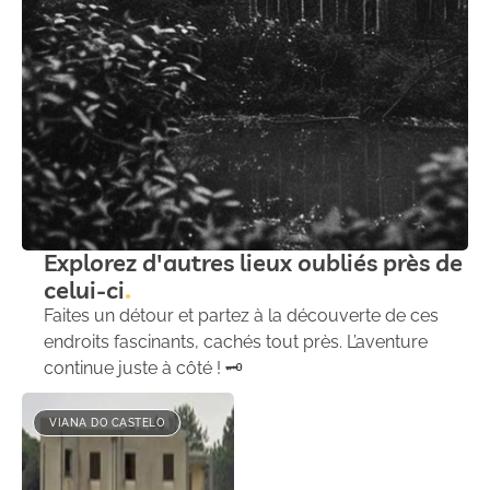
Explorez d'autres lieux oubliés près de
celui-ci
Faites un détour et partez à la découverte de ces
endroits fascinants, cachés tout près. L’aventure
continue juste à côté ! 🗝️
VIANA DO CASTELO