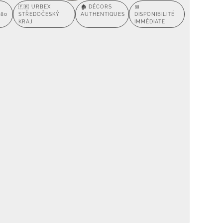
🇫🇷 URBEX
🏚️ DÉCORS
📅
280
STŘEDOČESKÝ
AUTHENTIQUES
DISPONIBILITÉ
KRAJ
IMMÉDIATE