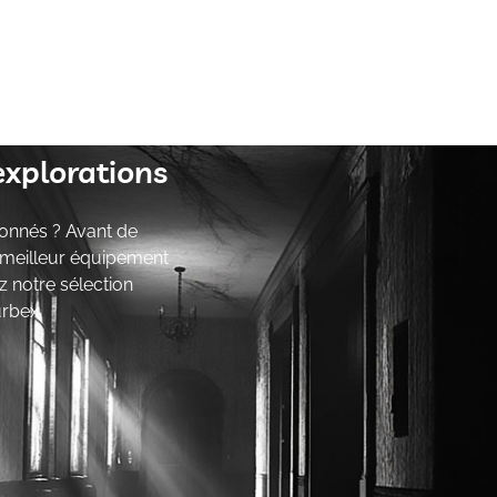
explorations
onnés ? Avant de
e meilleur équipement
z notre sélection
urbex.