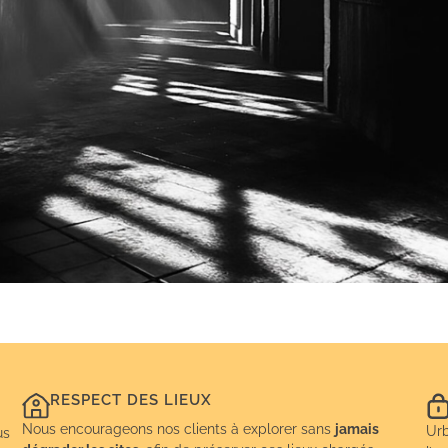
RESPECT DES LIEUX
Nous encourageons nos clients à explorer sans
jamais
Urb
us