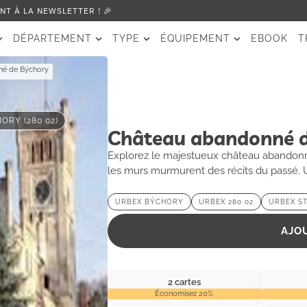
T À LA NEWSLETTER ! 🎉
DÉPARTEMENT
TYPE
ÉQUIPEMENT
EBOOK
T
né de Býchory
ORY (280 02)
Château abandonné 
Explorez le majestueux château abandonné 
les murs murmurent des récits du passé. 
URBEX BÝCHORY
URBEX 280 02
URBEX S
AJO
2 cartes
Économisez 20%