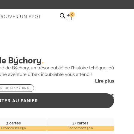
0
ROUVER UN SPOT
de Býchory
de Býchory, un trésor oublié de l’histoire tchéque, où
Une aventure urbex inoubliable vous attend !
TŘEDOČESKÝ KRAJ
2,99
€
UTER AU PANIER
3 cartes
4+ cartes
Économisez 25%
Économisez 30%