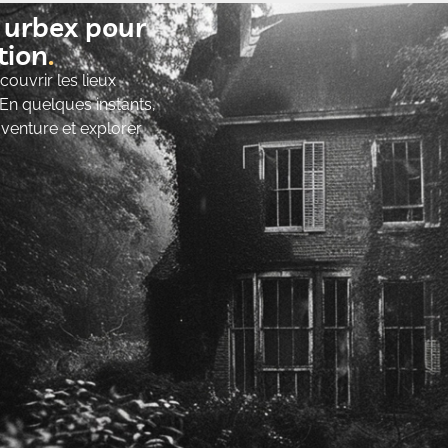
t urbex pour
ion​
ouvrir les lieux
 En quelques instants,
’aventure et explorer