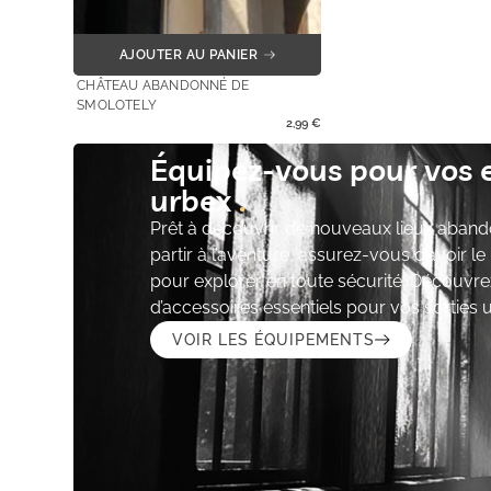
AJOUTER AU PANIER
CHÂTEAU ABANDONNÉ DE
SMOLOTELY
2,99
€
Équipez-vous pour vos 
urbex
Prêt à découvrir de nouveaux lieux aband
partir à l’aventure, assurez-vous d’avoir l
pour explorer en toute sécurité. Découvre
d’accessoires essentiels pour vos sorties 
VOIR LES ÉQUIPEMENTS