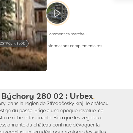
Comment ça marche ?
ZSTKO79382OE
Informations complémentaires
Býchory 280 02 : Urbex
ry, dans la région de Středočeský kraj, le château
stige du passé. Érigé à une époque révolue, ce
ire riche et fascinante. Bien que les végétaux
mpressionnante du château continue d’évoquer la
uveront ici un lieu idéal pour explorer des salles