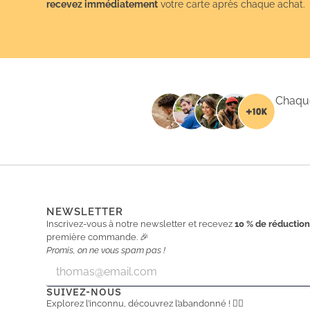
recevez immédiatement
votre carte après chaque achat.
Chaque
NEWSLETTER
Inscrivez-vous à notre newsletter et recevez
10 % de réductio
première commande. 🎉
Promis, on ne vous spam pas !
E
E
m
m
a
a
SUIVEZ-NOUS
i
i
Explorez l’inconnu, découvrez l’abandonné ! 🕵️‍♂️
l
l