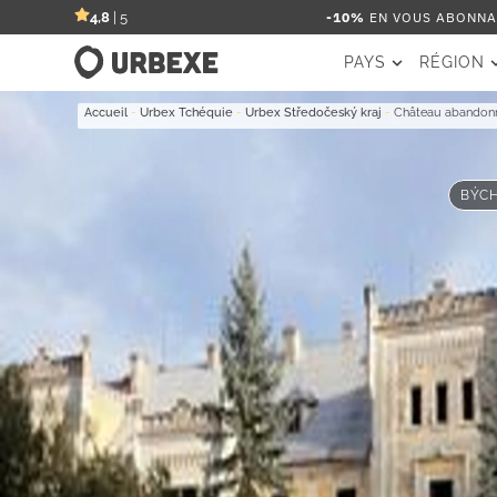
-10%
EN VOUS ABONNAN
4,8
| 5
PAYS
RÉGION
Accueil
-
Urbex Tchéquie
-
Urbex Středočeský kraj
-
Château abandon
BÝCH