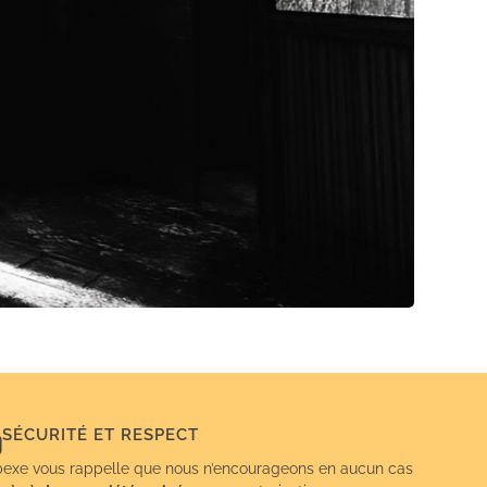
SÉCURITÉ ET RESPECT
exe vous rappelle que nous n’encourageons en aucun cas