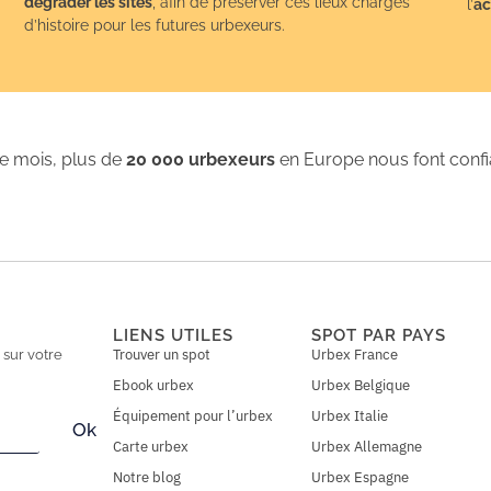
dégrader les sites
, afin de préserver ces lieux chargés
l’
ac
d’histoire pour les futures urbexeurs.
 mois, plus de
20 000 urbexeurs
en Europe nous font conf
LIENS UTILES
SPOT PAR PAYS
Trouver un spot
Urbex France
n
sur votre
Ebook urbex
Urbex Belgique
Équipement pour l’urbex
Urbex Italie
Ok
Carte urbex
Urbex Allemagne
Notre blog
Urbex Espagne