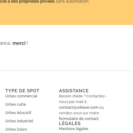
cès à des propriétés privées
sans autorisation.
iance,
merci
!
TYPE DE SPOT
ASSISTANCE
Urbex commercial
Besoin d’aide ? Contactez-
nous par mail à
Urbex culte
contact@urbexe.com
ou
Urbex éducatif
rendez-vous sur notre
formulaire de contact
.
Urbex industriel
LÉGALES
Mentions légales
Urbex loisirs