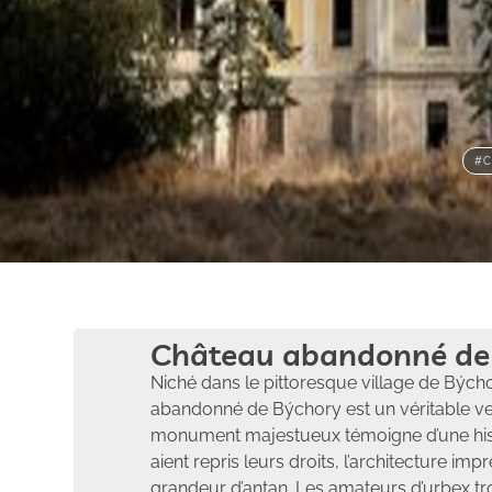
#C
Château abandonné de 
Niché dans le pittoresque village de Býcho
abandonné de Býchory est un véritable ve
monument majestueux témoigne d’une histo
aient repris leurs droits, l’architecture i
grandeur d’antan. Les amateurs d’urbex tro