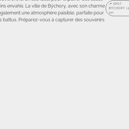
📍 SPOT
rdins envahis. La ville de Býchory, avec son charme
BÝCHORY (
 également une atmosphère paisible, parfaite pour
02)
s battus. Préparez-vous à capturer des souvenirs