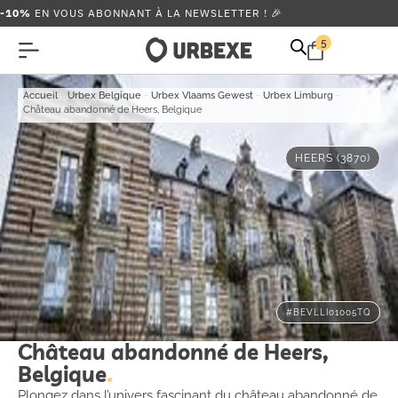
-10%
EN VOUS ABONNANT À LA NEWSLETTER ! 🎉
5
Accueil
-
Urbex Belgique
-
Urbex Vlaams Gewest
-
Urbex Limburg
-
Château abandonné de Heers, Belgique
HEERS (3870)
#BEVLLI01005TQ
Château abandonné de Heers,
Belgique
Plongez dans l’univers fascinant du château abandonné de