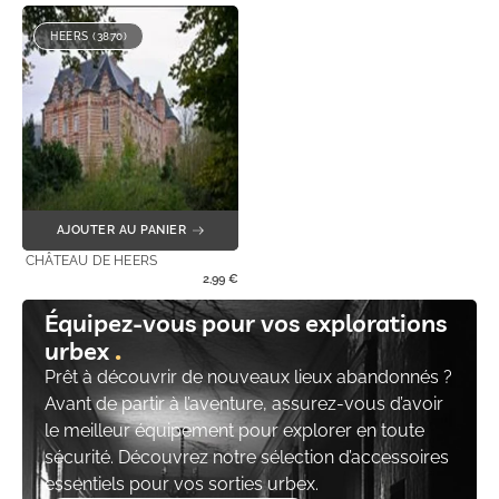
HEERS (3870)
AJOUTER AU PANIER
CHÂTEAU DE HEERS
2,99
€
Équipez-vous pour vos explorations
urbex
Prêt à découvrir de nouveaux lieux abandonnés ?
Avant de partir à l’aventure, assurez-vous d’avoir
le meilleur équipement pour explorer en toute
sécurité. Découvrez notre sélection d’accessoires
essentiels pour vos sorties urbex.