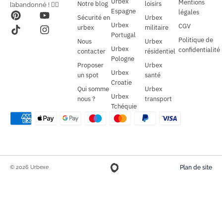
Urbex
Mentions
Notre blog
loisirs
l’abandonné ! 🕵️‍♂️
Espagne
légales
Sécurité en
Urbex
Urbex
CGV
urbex
militaire
Portugal
Politique de
Nous
Urbex
Urbex
confidentialité
contacter
résidentiel
Pologne
Proposer
Urbex
Urbex
un spot
santé
Croatie
Qui somme
Urbex
Urbex
nous ?
transport
Tchéquie
© 2026 Urbexe
Plan de site