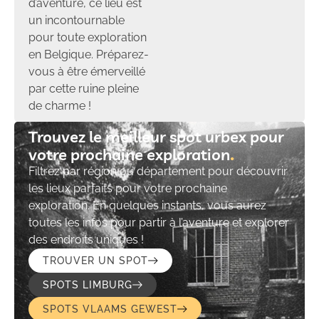
d’aventure, ce lieu est
un incontournable
pour toute exploration
en Belgique. Préparez-
vous à être émerveillé
par cette ruine pleine
de charme !
Trouvez le meilleur spot urbex pour
votre prochaine exploration​
Filtrez par région ou département pour découvrir
les lieux parfaits pour votre prochaine
exploration. En quelques instants, vous aurez
toutes les infos pour partir à l’aventure et explorer
des endroits uniques !
TROUVER UN SPOT
SPOTS LIMBURG
SPOTS VLAAMS GEWEST