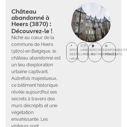
Château
abandonné à
Heers (3870) :
Découvrez-le !
Niché au cœur de la
commune de Heers
📍
🇫🇷
🏚️
📅
(3870) en Belgique, le
SPOT
URBEX
DÉCORS
DISPONIBILIT
HEERS
LIMBURG
AUTHENTIQUES
IMMÉDIATE
château abandonné est
(3870)
un lieu d’exploration
urbaine captivant.
Autrefois majestueux,
ce bâtiment historique
révèle aujourd’hui ses
secrets à travers des
murs décrépits et une
végétation
envahissante. Les
visiteurs sont