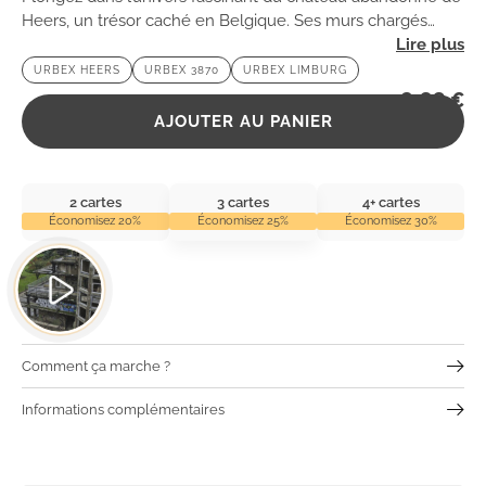
Heers, un trésor caché en Belgique. Ses murs chargés
d’histoire et son atmosphère mystérieuse vous attendent
URBEX HEERS
URBEX 3870
URBEX LIMBURG
pour une exploration inoubliable !
2,99
€
AJOUTER AU PANIER
2 cartes
3 cartes
4+ cartes
Économisez 20%
Économisez 25%
Économisez 30%
Comment ça marche ?
Informations complémentaires