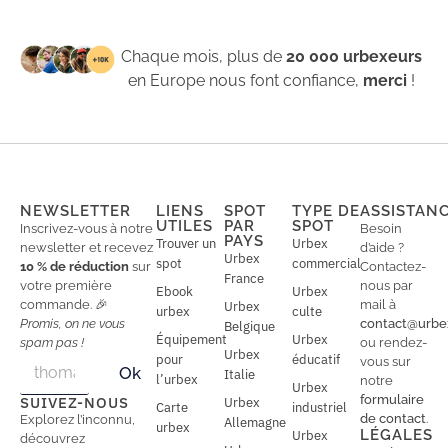
Chaque mois, plus de
20 000 urbexeurs
en Europe nous font confiance,
merci
!
NEWSLETTER
LIENS
SPOT
TYPE DE
ASSISTAN
UTILES
PAR
SPOT
Inscrivez-vous à notre
Besoin
PAYS
Trouver un
Urbex
newsletter et recevez
d’aide ?
Urbex
spot
commercial
10 % de réduction
sur
Contactez-
France
votre première
nous par
Ebook
Urbex
commande. 🎉
mail à
Urbex
urbex
culte
Promis, on ne vous
contact@urbe
Belgique
Équipement
Urbex
spam pas !
ou rendez-
Urbex
E
pour
éducatif
E
vous sur
Ok
Italie
m
m
l’urbex
notre
Urbex
a
a
formulaire
SUIVEZ-NOUS
Urbex
Carte
industriel
i
i
de contact
.
Explorez l’inconnu,
Allemagne
l
urbex
l
LÉGALES
Urbex
découvrez
*