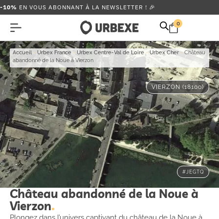
-10%
EN VOUS ABONNANT À LA NEWSLETTER ! 🎉
0
Accueil
-
Urbex France
-
Urbex Centre-Val de Loire
-
Urbex Cher
-
Château
abandonné de la Noue à Vierzon
VIERZON (18100)
#JEGTQ
Château abandonné de la Noue à
Vierzon
Plongez dans l’univers captivant du château de la Noue à