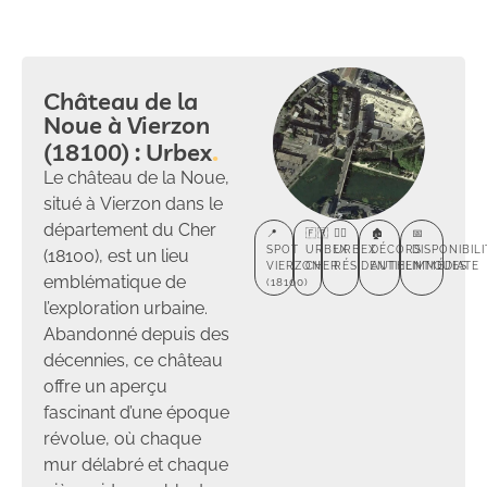
Château de la
Noue à Vierzon
(18100) : Urbex
Le château de la Noue,
situé à Vierzon dans le
département du Cher
📍
🇫🇷
🕵️‍♂️
🏚️
📅
SPOT
URBEX
URBEX
DÉCORS
DISPONIBILI
(18100), est un lieu
VIERZON
CHER
RÉSIDENTIEL
AUTHENTIQUES
IMMÉDIATE
emblématique de
(18100)
l’exploration urbaine.
Abandonné depuis des
décennies, ce château
offre un aperçu
fascinant d’une époque
révolue, où chaque
mur délabré et chaque