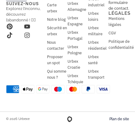
a
a
formulaire
SUIVEZ-NOUS
Urbex
Carte
industriel
i
i
de contact
.
Explorez l’inconnu,
Allemagne
l
urbex
l
LÉGALES
Urbex
découvrez
*
Urbex
Mentions
Notre blog
loisirs
l’abandonné ! 🕵️‍♂️
Espagne
légales
Sécurité en
Urbex
Urbex
CGV
urbex
militaire
Portugal
Politique de
Nous
Urbex
Urbex
confidentialité
contacter
résidentiel
Pologne
Proposer
Urbex
Urbex
un spot
santé
Croatie
Qui somme
Urbex
Urbex
nous ?
transport
Tchéquie
© 2026 Urbexe
Plan de site