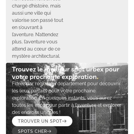
chargé d’histoire, mais
aussi une ville qui
valorise son passé tout
en s’ouvrant à
l’aventure. N’attendez
plus, l’aventure vous
attend au cœur de ce
mystère architectural.
Trouvez le meilleur spot urbex pour
votre prochaine exploration​
Filtrez par région ou département pour découvrir
les lieux parfaits pour votre prochaine
exploration. En quelques instants, vous aurez
toutes les infos pour partir à l’aventure et explorer
des endroits uniques !
TROUVER UN SPOT
SPOTS CHER