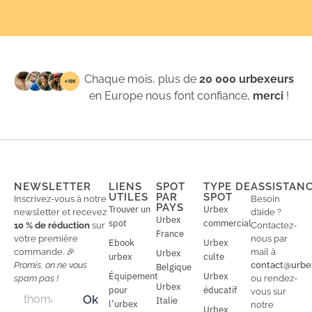
Chaque mois, plus de
20 000 urbexeurs
en Europe nous font confiance,
merci
!
NEWSLETTER
LIENS
SPOT
TYPE DE
ASSISTAN
UTILES
PAR
SPOT
Inscrivez-vous à notre
Besoin
PAYS
Trouver un
Urbex
newsletter et recevez
d’aide ?
Urbex
spot
commercial
10 % de réduction
sur
Contactez-
France
votre première
nous par
Ebook
Urbex
commande. 🎉
mail à
Urbex
urbex
culte
Promis, on ne vous
contact@urbe
Belgique
Équipement
Urbex
spam pas !
ou rendez-
Urbex
E
pour
éducatif
E
vous sur
Ok
Italie
m
m
l’urbex
notre
Urbex