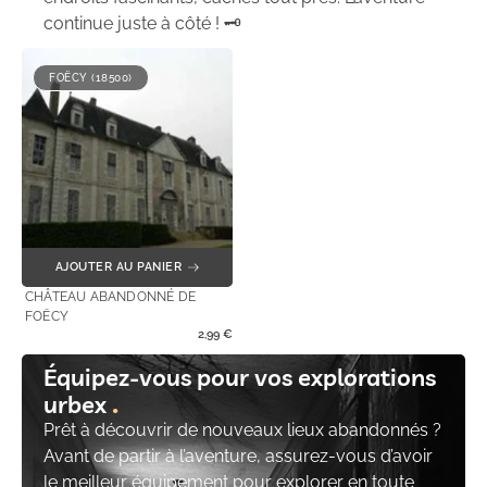
continue juste à côté ! 🗝️
FOËCY (18500)
AJOUTER AU PANIER
CHÂTEAU ABANDONNÉ DE
FOËCY
2,99
€
Équipez-vous pour vos explorations
urbex
Prêt à découvrir de nouveaux lieux abandonnés ?
Avant de partir à l’aventure, assurez-vous d’avoir
le meilleur équipement pour explorer en toute