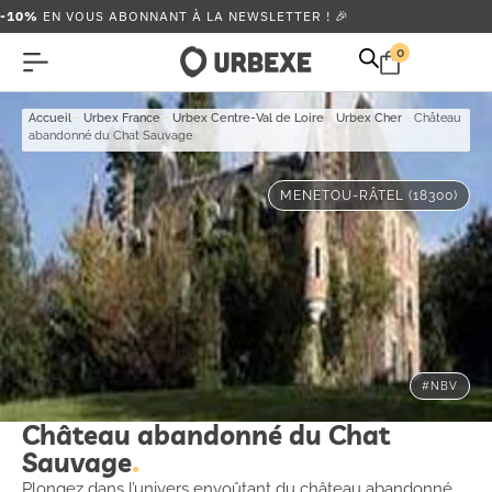
-10%
EN VOUS ABONNANT À LA NEWSLETTER ! 🎉
0
Accueil
-
Urbex France
-
Urbex Centre-Val de Loire
-
Urbex Cher
-
Château
abandonné du Chat Sauvage
MENETOU-RÂTEL (18300)
#NBV
Château abandonné du Chat
Sauvage
Plongez dans l’univers envoûtant du château abandonné