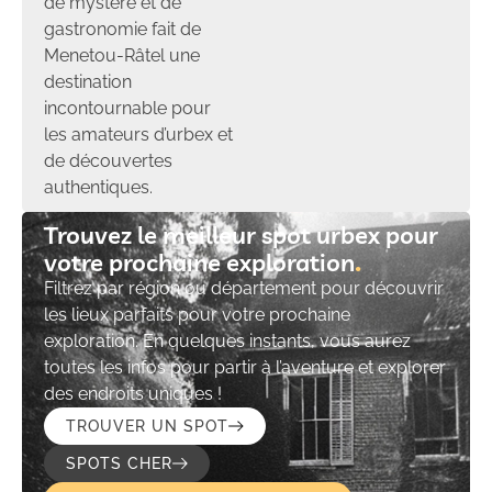
de mystère et de
gastronomie fait de
Menetou-Râtel une
destination
incontournable pour
les amateurs d’urbex et
de découvertes
authentiques.
Trouvez le meilleur spot urbex pour
votre prochaine exploration​
Filtrez par région ou département pour découvrir
les lieux parfaits pour votre prochaine
exploration. En quelques instants, vous aurez
toutes les infos pour partir à l’aventure et explorer
des endroits uniques !
TROUVER UN SPOT
SPOTS CHER