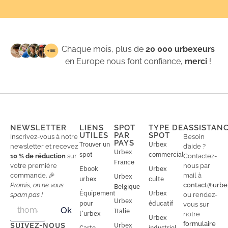
Chaque mois, plus de
20 000 urbexeurs
en Europe nous font confiance,
merci
!
NEWSLETTER
LIENS
SPOT
TYPE DE
ASSISTAN
UTILES
PAR
SPOT
Inscrivez-vous à notre
Besoin
PAYS
Trouver un
Urbex
newsletter et recevez
d’aide ?
Urbex
spot
commercial
10 % de réduction
sur
Contactez-
France
votre première
nous par
Ebook
Urbex
commande. 🎉
mail à
Urbex
urbex
culte
Promis, on ne vous
contact@urbe
Belgique
Équipement
Urbex
spam pas !
ou rendez-
Urbex
E
pour
éducatif
E
vous sur
Ok
Italie
m
m
l’urbex
notre
Urbex
a
a
formulaire
SUIVEZ-NOUS
Urbex
Carte
industriel