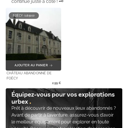
continue juste à côté ! 🗝️
FOËCY (18500)
AJOUTER AU PANIER
CHÂTEAU ABANDONNÉ DE
FOËCY
2,99
€
Équipez-vous pour vos explorations
urbex
Prêt à découvrir de nouveaux lieux abandonnés ?
Avant de partir à l’aventure, assurez-vous d’avoir
le meilleur équipement pour explorer en toute