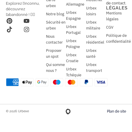
i
i
de contact
.
Explorez l’inconnu,
Allemagne
l
urbex
l
LÉGALES
Urbex
découvrez
*
Urbex
Mentions
Notre blog
loisirs
l’abandonné ! 🕵️‍♂️
Espagne
légales
Sécurité en
Urbex
Urbex
CGV
urbex
militaire
Portugal
Politique de
Nous
Urbex
Urbex
confidentialité
contacter
résidentiel
Pologne
Proposer
Urbex
Urbex
un spot
santé
Croatie
Qui somme
Urbex
Urbex
nous ?
transport
Tchéquie
© 2026 Urbexe
Plan de site