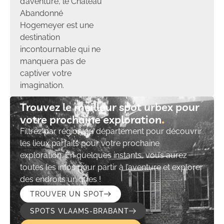
d’aventure, le Château
Abandonné
Hogemeyer est une
destination
incontournable qui ne
manquera pas de
captiver votre
imagination.
Trouvez le meilleur spot urbex pour
votre prochaine exploration​
Filtrez par région ou département pour découvrir
les lieux parfaits pour votre prochaine
exploration. En quelques instants, vous aurez
toutes les infos pour partir à l’aventure et explorer
des endroits uniques !
TROUVER UN SPOT
SPOTS VLAAMS-BRABANT