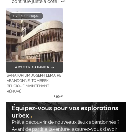
continue juste à côté ! 🗝️
OVERIJSE (3090)
AJOUTER AU PANIER
SANATORIUM JOSEPH LEMAIRE
ABANDONNÉ, TOMBEEK,
BELGIQUE MAINTENANT
RÉNOVÉ
2,99
€
Équipez-vous pour vos explorations
urbex
Prêt à découvrir de nouveaux lieux abandonnés ?
Avant de partir à l’aventure, assurez-vous d’avoir