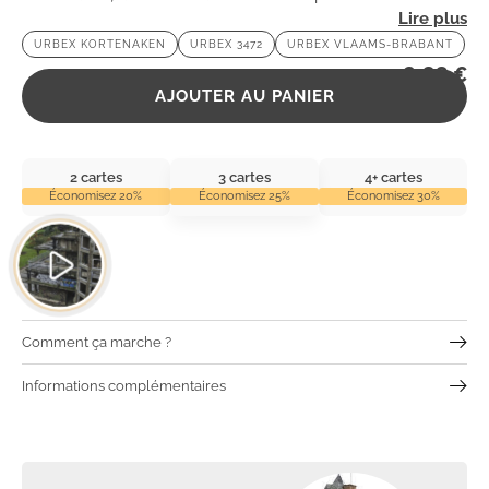
arrêté. Plongez dans son atmosphère mystique et ses
URBEX KORTENAKEN
URBEX 3472
URBEX VLAAMS-BRABANT
secrets enfouis.
2,99
€
AJOUTER AU PANIER
2 cartes
3 cartes
4+ cartes
Économisez 20%
Économisez 25%
Économisez 30%
Comment ça marche ?
Informations complémentaires