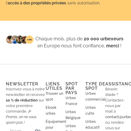
l’
accès à des propriétés privées
sans autorisation.
Chaque mois, plus de
20 000 urbexeurs
en Europe nous font confiance,
merci
!
NEWSLETTER
LIENS
SPOT
TYPE DE
ASSISTAN
UTILES
PAR
SPOT
Inscrivez-vous à notre
Besoin
PAYS
Trouver un
Urbex
newsletter et recevez
d’aide ?
Urbex
spot
commercial
10 % de réduction
sur
Contactez-
France
votre première
nous par
Ebook
Urbex
commande. 🎉
mail à
Urbex
urbex
culte
Promis, on ne vous
contact@urbe
Belgique
Équipement
Urbex
spam pas !
ou rendez-
Urbex
E
pour
éducatif
E
vous sur