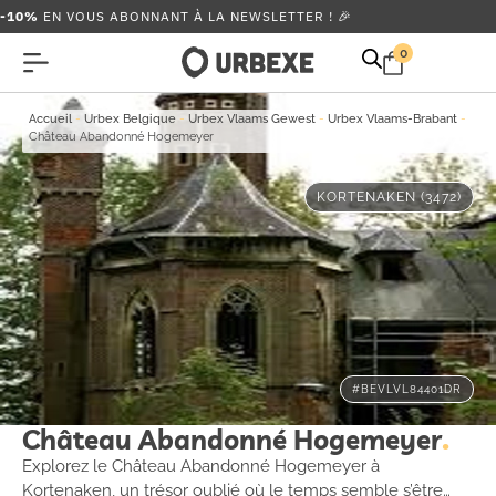
-10%
EN VOUS ABONNANT À LA NEWSLETTER ! 🎉
0
Accueil
-
Urbex Belgique
-
Urbex Vlaams Gewest
-
Urbex Vlaams-Brabant
-
Château Abandonné Hogemeyer
KORTENAKEN (3472)
#BEVLVL84401DR
Château Abandonné Hogemeyer
Explorez le Château Abandonné Hogemeyer à
Kortenaken, un trésor oublié où le temps semble s’être