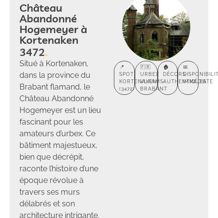
Château
Abandonné
Hogemeyer à
Kortenaken
3472
Situé à Kortenaken,
📍
🇫🇷
🏚️
📅
dans la province du
SPOT
URBEX
DÉCORS
DISPONIBILI
KORTENAKEN
VLAAMS-
AUTHENTIQUES
IMMÉDIATE
Brabant flamand, le
(3472)
BRABANT
Château Abandonné
Hogemeyer est un lieu
fascinant pour les
amateurs d’urbex. Ce
bâtiment majestueux,
bien que décrépit,
raconte l’histoire d’une
époque révolue à
travers ses murs
délabrés et son
architecture intrigante.