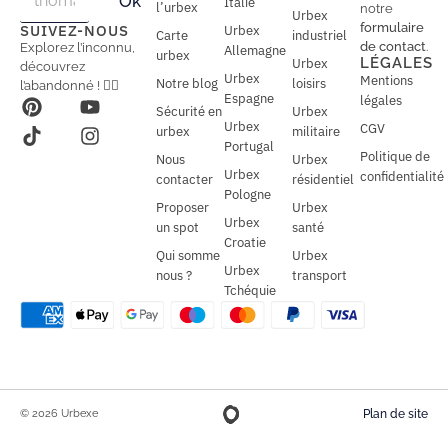
Ok
Italie
m
m
l’urbex
notre
Urbex
a
a
formulaire
SUIVEZ-NOUS
Urbex
Carte
industriel
i
i
de contact
.
Explorez l’inconnu,
Allemagne
l
urbex
l
LÉGALES
Urbex
découvrez
*
Urbex
Mentions
Notre blog
loisirs
l’abandonné ! 🕵️‍♂️
Espagne
légales
Sécurité en
Urbex
Urbex
CGV
urbex
militaire
Portugal
Politique de
Nous
Urbex
Urbex
confidentialité
contacter
résidentiel
Pologne
Proposer
Urbex
Urbex
un spot
santé
Croatie
Qui somme
Urbex
Urbex
nous ?
transport
Tchéquie
© 2026 Urbexe
Plan de site