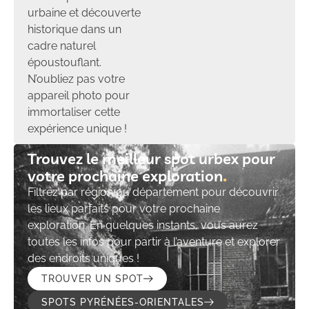
urbaine et découverte
historique dans un
cadre naturel
époustouflant.
N’oubliez pas votre
appareil photo pour
immortaliser cette
expérience unique !
Trouvez le meilleur spot urbex pour
votre prochaine exploration​
Filtrez par région ou département pour découvrir
les lieux parfaits pour votre prochaine
exploration. En quelques instants, vous aurez
toutes les infos pour partir à l’aventure et explorer
des endroits uniques !
TROUVER UN SPOT
SPOTS PYRÉNÉES-ORIENTALES