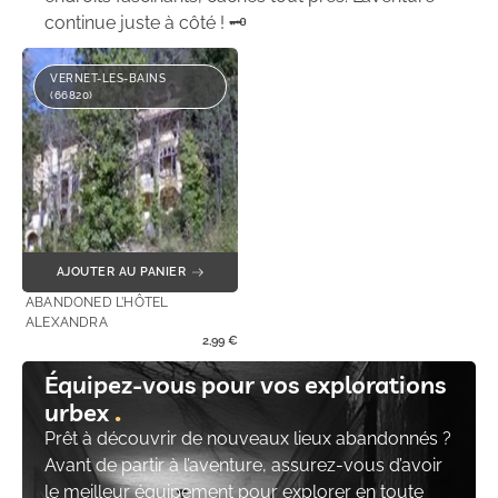
continue juste à côté ! 🗝️
VERNET-LES-BAINS
(66820)
AJOUTER AU PANIER
ABANDONED L’HÔTEL
ALEXANDRA
2,99
€
Équipez-vous pour vos explorations
urbex
Prêt à découvrir de nouveaux lieux abandonnés ?
Avant de partir à l’aventure, assurez-vous d’avoir
le meilleur équipement pour explorer en toute