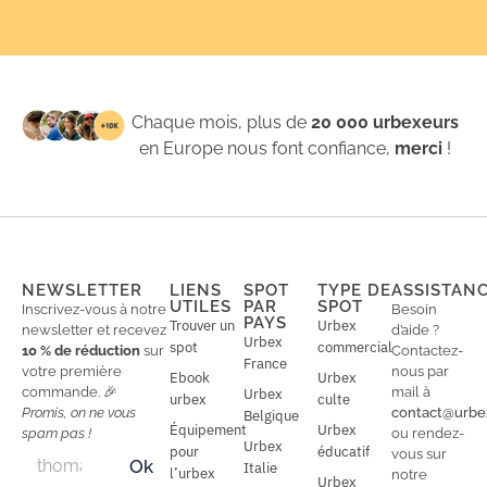
Chaque mois, plus de
20 000 urbexeurs
en Europe nous font confiance,
merci
!
NEWSLETTER
LIENS
SPOT
TYPE DE
ASSISTAN
UTILES
PAR
SPOT
Inscrivez-vous à notre
Besoin
PAYS
Trouver un
Urbex
newsletter et recevez
d’aide ?
Urbex
spot
commercial
10 % de réduction
sur
Contactez-
France
votre première
nous par
Ebook
Urbex
commande. 🎉
mail à
Urbex
urbex
culte
Promis, on ne vous
contact@urbe
Belgique
Équipement
Urbex
spam pas !
ou rendez-
Urbex
E
pour
éducatif
E
vous sur
Ok
Italie
m
m
l’urbex
notre
Urbex