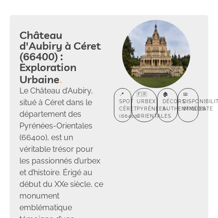
Château
d'Aubiry à Céret
(66400) :
Exploration
Urbaine
Le Château d’Aubiry,
📍
🇫🇷
🏚️
📅
situé à Céret dans le
SPOT
URBEX
DÉCORS
DISPONIBILI
CÉRET
PYRÉNÉES-
AUTHENTIQUES
IMMÉDIATE
département des
(66400)
ORIENTALES
Pyrénées-Orientales
(66400), est un
véritable trésor pour
les passionnés d’urbex
et d’histoire. Érigé au
début du XXe siècle, ce
monument
emblématique