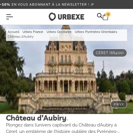
-10%
EN VOUS ABONNANT À LA NEWSLETTER ! 🎉
0
Accueil
-
Urbex France
-
Urbex Occitanie
-
Urbex Pyrénées-Orientales
-
Château d’Aubiry
CÉRET (66400)
#WVX
Château d’Aubiry
Plongez dans l’univers captivant du Château d’Aubiry à
Céret, un emblème de l’histoire oubliée des Pyrénées-