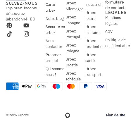
a
a
formulaire
SUIVEZ-NOUS
Urbex
Carte
industriel
i
i
de contact
.
Explorez l’inconnu,
Allemagne
l
urbex
l
LÉGALES
Urbex
découvrez
*
Urbex
Mentions
Notre blog
loisirs
l’abandonné ! 🕵️‍♂️
Espagne
légales
Sécurité en
Urbex
Urbex
CGV
urbex
militaire
Portugal
Politique de
Nous
Urbex
Urbex
confidentialité
contacter
résidentiel
Pologne
Proposer
Urbex
Urbex
un spot
santé
Croatie
Qui somme
Urbex
Urbex
nous ?
transport
Tchéquie
© 2026 Urbexe
Plan de site