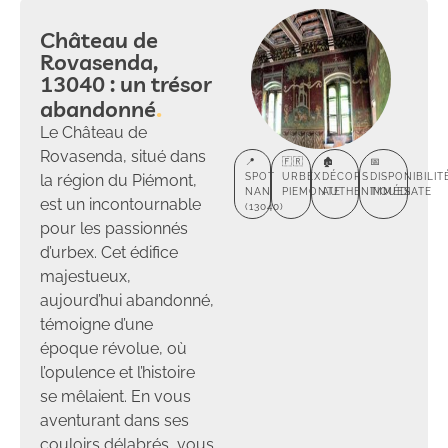
Château de
Rovasenda,
13040 : un trésor
abandonné
Le Château de
Rovasenda, situé dans
📍
🇫🇷
🏚️
📅
la région du Piémont,
SPOT
URBEX
DÉCORS
DISPONIBILIT
NAN
PIEMONTE
AUTHENTIQUES
IMMÉDIATE
est un incontournable
(13040)
pour les passionnés
d’urbex. Cet édifice
majestueux,
aujourd’hui abandonné,
témoigne d’une
époque révolue, où
l’opulence et l’histoire
se mêlaient. En vous
aventurant dans ses
couloirs délabrés, vous