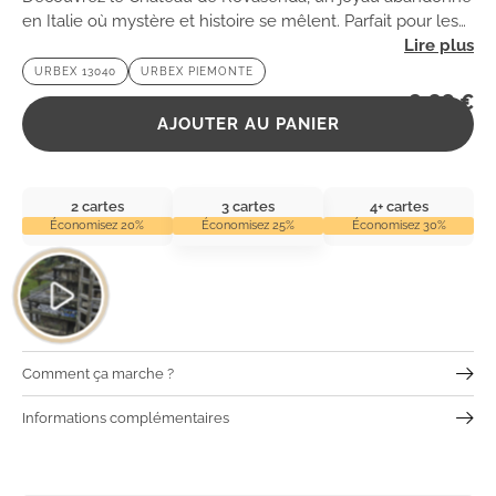
en Italie où mystère et histoire se mêlent. Parfait pour les
amateurs d’urbex, ce lieu fascinant vous attend à chaque
URBEX 13040
URBEX PIEMONTE
coin.
2,99
€
AJOUTER AU PANIER
2 cartes
3 cartes
4+ cartes
Économisez 20%
Économisez 25%
Économisez 30%
Comment ça marche ?
Informations complémentaires