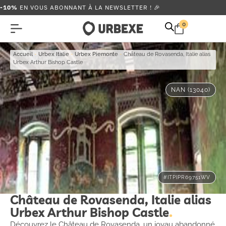
-10%
EN VOUS ABONNANT À LA NEWSLETTER ! 🎉
0
Accueil
-
Urbex Italie
-
Urbex Piemonte
-
Château de Rovasenda, Italie alias
Urbex Arthur Bishop Castle
NAN (13040)
#ITPIPR69751WV
Château de Rovasenda, Italie alias
Urbex Arthur Bishop Castle
Découvrez le Château de Rovasenda, un joyau abandonné