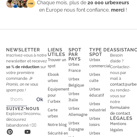
Chaque mois, plus de
20 000 urbexeurs
en Europe nous font confiance,
merci
!
NEWSLETTER
LIENS
SPOT
TYPE DE
ASSISTAN
UTILES
PAR
SPOT
Inscrivez-vous à notre
Besoin
PAYS
Trouver un
Urbex
newsletter et recevez
d’aide ?
Urbex
spot
commercial
10 % de réduction
sur
Contactez-
France
votre première
nous par
Ebook
Urbex
commande. 🎉
mail à
Urbex
urbex
culte
Promis, on ne vous
contact@urbe
Belgique
Équipement
Urbex
spam pas !
ou rendez-
Urbex
E
pour
éducatif
E
vous sur
Ok
Italie
m
m
l’urbex
notre
Urbex
a
a
formulaire
SUIVEZ-NOUS
Urbex
Carte
industriel
i
i
de contact
.
Explorez l’inconnu,
Allemagne
l
urbex
l
LÉGALES
Urbex
découvrez
*
Urbex
Mentions
Notre blog
loisirs
l’abandonné ! 🕵️‍♂️
Espagne
légales
Sécurité en
Urbex