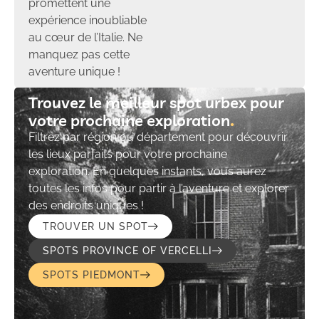
promettent une
expérience inoubliable
au cœur de l’Italie. Ne
manquez pas cette
aventure unique !
Trouvez le meilleur spot urbex pour
votre prochaine exploration​
Filtrez par région ou département pour découvrir
les lieux parfaits pour votre prochaine
exploration. En quelques instants, vous aurez
toutes les infos pour partir à l’aventure et explorer
des endroits uniques !
TROUVER UN SPOT
SPOTS PROVINCE OF VERCELLI
SPOTS PIEDMONT