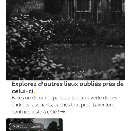
Explorez d'autres lieux oubliés près de
celui-ci
Faites un détour et partez à la découverte de ces
endroits fascinants, cachés tout près. L’aventure
continue juste à côté ! 🗝️
VERCELLI (13100)