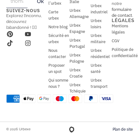
Ok
Italie
m
m
l’urbex
notre
Urbex
a
a
formulaire
SUIVEZ-NOUS
Urbex
Carte
industriel
i
i
de contact
.
Explorez l’inconnu,
Allemagne
l
urbex
l
LÉGALES
Urbex
découvrez
*
Urbex
Mentions
Notre blog
loisirs
l’abandonné ! 🕵️‍♂️
Espagne
légales
Sécurité en
Urbex
Urbex
CGV
urbex
militaire
Portugal
Politique de
Nous
Urbex
Urbex
confidentialité
contacter
résidentiel
Pologne
Proposer
Urbex
Urbex
un spot
santé
Croatie
Qui somme
Urbex
Urbex
nous ?
transport
Tchéquie
© 2026 Urbexe
Plan de site