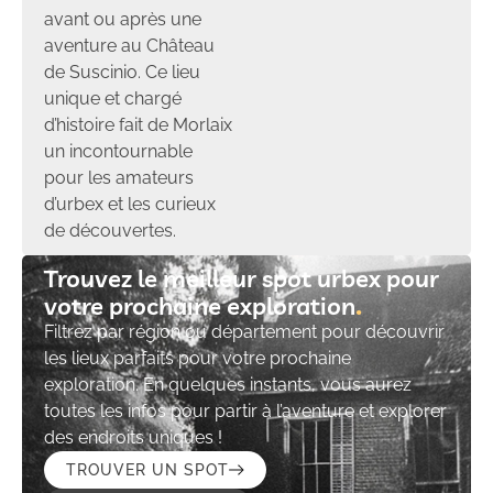
avant ou après une
aventure au Château
de Suscinio. Ce lieu
unique et chargé
d’histoire fait de Morlaix
un incontournable
pour les amateurs
d’urbex et les curieux
de découvertes.
Trouvez le meilleur spot urbex pour
votre prochaine exploration​
Filtrez par région ou département pour découvrir
les lieux parfaits pour votre prochaine
exploration. En quelques instants, vous aurez
toutes les infos pour partir à l’aventure et explorer
des endroits uniques !
TROUVER UN SPOT