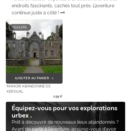
endroits fascinants, cachés tout près. L’aventure
continue juste à côté ! 🗝️
GUILERS
AJOUTER AU PANIER
MANOIR ABANDONNÉ DE
KEROUAL
2,99
€
Équipez-vous pour vos explorations
urbex
Prêt à découvrir de nouveaux lieux abandonnés ?
Avant de partir à l’aventure, assurez-vous d’avoir