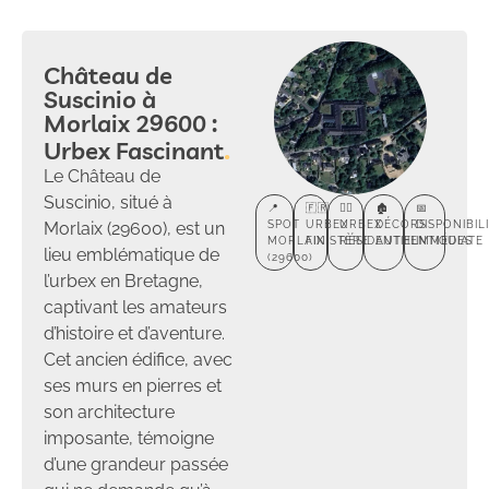
Château de
Suscinio à
Morlaix 29600 :
Urbex Fascinant
Le Château de
Suscinio, situé à
📍
🇫🇷
🕵️‍♂️
🏚️
📅
Morlaix (29600), est un
SPOT
URBEX
URBEX
DÉCORS
DISPONIBIL
MORLAIX
FINISTÈRE
RÉSIDENTIEL
AUTHENTIQUES
IMMÉDIATE
lieu emblématique de
(29600)
l’urbex en Bretagne,
captivant les amateurs
d’histoire et d’aventure.
Cet ancien édifice, avec
ses murs en pierres et
son architecture
imposante, témoigne
d’une grandeur passée