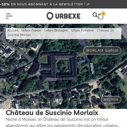
-10%
EN VOUS ABONNANT À LA NEWSLETTER ! 🎉
0
Accueil
-
Urbex France
-
Urbex Bretagne
-
Urbex Finistère
-
Château de
Suscinio Morlaix
MORLAIX (29600)
#VUMR8
Château de Suscinio Morlaix
Niché à Morlaix, le Château de Suscinio est un trésor
abandonné qui attire les passionnés d’exploration urbaine.