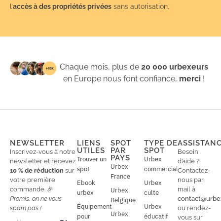
l’
accès à des propriétés privées
sans autorisation.
Chaque mois, plus de
20 000 urbexeurs
en Europe nous font confiance,
merci
!
NEWSLETTER
LIENS
SPOT
TYPE DE
ASSISTAN
UTILES
PAR
SPOT
Inscrivez-vous à notre
Besoin
PAYS
Trouver un
Urbex
newsletter et recevez
d’aide ?
Urbex
spot
commercial
10 % de réduction
sur
Contactez-
France
votre première
nous par
Ebook
Urbex
commande. 🎉
mail à
Urbex
urbex
culte
Promis, on ne vous
contact@urbe
Belgique
Équipement
Urbex
spam pas !
ou rendez-
Urbex
E
pour
éducatif
E
vous sur