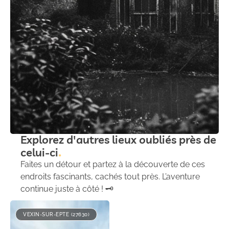
Explorez d'autres lieux oubliés près de
celui-ci
Faites un détour et partez à la découverte de ces
endroits fascinants, cachés tout près. L’aventure
continue juste à côté ! 🗝️
VEXIN-SUR-EPTE (27630)