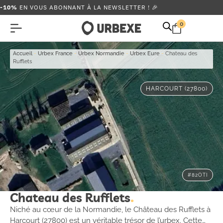
-10%
EN VOUS ABONNANT À LA NEWSLETTER ! 🎉
0
Accueil
-
Urbex France
-
Urbex Normandie
-
Urbex Eure
-
Chateau des
Rufflets
HARCOURT (27800)
#82OTI
Chateau des Rufflets
Niché au cœur de la Normandie, le Château des Rufflets à
Harcourt (27800) est un véritable trésor de l’urbex. Cette