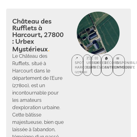
Château des
Rufflets à
Harcourt, 27800
: Urbex
Mystérieux
Le Château des
📍
🇫🇷
🕵️‍♂️
🏚️
📅
Rufflets, situé à
SPOT
URBEX
URBEX
DÉCORS
DISPONIBIL
HARCOURT
EURE
RÉSIDENTIEL
AUTHENTIQUES
IMMÉDIATE
Harcourt dans le
(27800)
département de l’Eure
(27800), est un
incontournable pour
les amateurs
d’exploration urbaine.
Cette bâtisse
majestueuse, bien que
laissée à l’abandon,
témoigne d’un passé