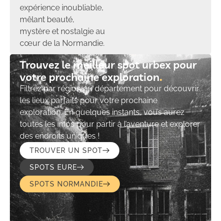
expérience inoubliable,
mêlant beauté,
mystère et nostalgie au
cœur de la Normandie.
Trouvez le meilleur spot urbex pour
votre prochaine exploration​
Filtrez par région ou département pour découvrir
les lieux parfaits pour votre prochaine
exploration. En quelques instants, vous aurez
toutes les infos pour partir à l’aventure et explorer
des endroits uniques !
TROUVER UN SPOT
SPOTS EURE
SPOTS NORMANDIE