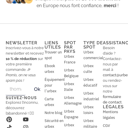
en Europe nous font confiance,
merci
!
NEWSLETTER
LIENS
SPOT
TYPE DE
ASSISTAN
UTILES
PAR
SPOT
Inscrivez-vous à notre
Besoin
PAYS
Trouver un
Urbex
newsletter et recevez
d’aide ?
Urbex
spot
commercial
10 % de réduction
sur
Contactez-
France
votre première
nous par
Ebook
Urbex
commande. 🎉
mail à
Urbex
urbex
culte
Promis, on ne vous
contact@urbe
Belgique
Équipement
Urbex
spam pas !
ou rendez-
Urbex
E
pour
éducatif
E
vous sur
Ok
Italie
m
m
l’urbex
notre
Urbex
a
a
formulaire
SUIVEZ-NOUS
Urbex
Carte
industriel
i
i
de contact
.
Explorez l’inconnu,
Allemagne
l
urbex
l
LÉGALES
Urbex
découvrez
*
Urbex
Mentions
Notre blog
loisirs
l’abandonné ! 🕵️‍♂️
Espagne
légales
Sécurité en
Urbex
Urbex
CGV
urbex
militaire