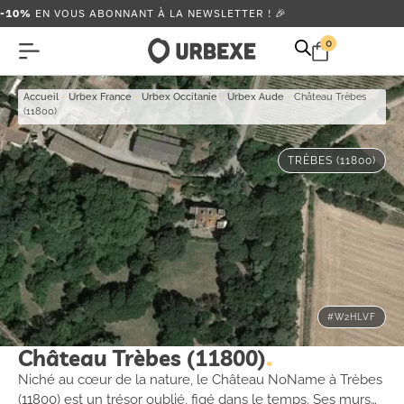
-10%
EN VOUS ABONNANT À LA NEWSLETTER ! 🎉
0
Accueil
-
Urbex France
-
Urbex Occitanie
-
Urbex Aude
-
Château Trèbes
(11800)
TRÈBES (11800)
#W2HLVF
Château Trèbes (11800)
Niché au cœur de la nature, le Château NoName à Trèbes
(11800) est un trésor oublié, figé dans le temps. Ses murs