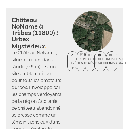
Château
NoName à
Trèbes (11800) :
Urbex
Mystérieux
Le Château NoName,
📍
🇫🇷
🕵️‍♂️
🏚️
📅
situé à Trèbes dans
SPOT
URBEX
URBEX
DÉCORS
DISPONIBILI
TRÈBES
AUDE
RÉSIDENTIEL
AUTHENTIQUES
IMMÉDIATE
l’Aude (11800), est un
(11800)
site emblématique
pour tous les amateurs
d’urbex. Enveloppé par
les champs verdoyants
de la région Occitanie,
ce château abandonné
se dresse comme un
témoin silencieux d’une
époque révolue. Ses