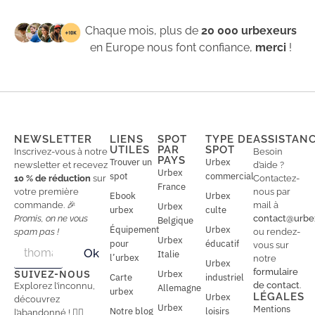
Chaque mois, plus de
20 000 urbexeurs
en Europe nous font confiance,
merci
!
NEWSLETTER
LIENS
SPOT
TYPE DE
ASSISTAN
UTILES
PAR
SPOT
Inscrivez-vous à notre
Besoin
PAYS
Trouver un
Urbex
newsletter et recevez
d’aide ?
Urbex
spot
commercial
10 % de réduction
sur
Contactez-
France
votre première
nous par
Ebook
Urbex
commande. 🎉
mail à
Urbex
urbex
culte
Promis, on ne vous
contact@urbe
Belgique
Équipement
Urbex
spam pas !
ou rendez-
Urbex
E
pour
éducatif
E
vous sur
Ok
Italie
m
m
l’urbex
notre
Urbex
a
a
formulaire
SUIVEZ-NOUS
Urbex
Carte
industriel
i
i
de contact
.
Explorez l’inconnu,
Allemagne
l
urbex
l
LÉGALES
Urbex
découvrez
*
Urbex
Mentions
Notre blog
loisirs
l’abandonné ! 🕵️‍♂️