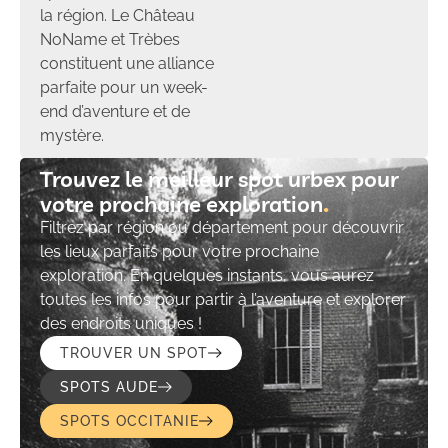
la région. Le Château
NoName et Trèbes
constituent une alliance
parfaite pour un week-
end d’aventure et de
mystère.
Trouvez le meilleur spot urbex pour
votre prochaine exploration​
Filtrez par région ou département pour découvrir
les lieux parfaits pour votre prochaine
exploration. En quelques instants, vous aurez
toutes les infos pour partir à l’aventure et explorer
des endroits uniques !
TROUVER UN SPOT
SPOTS AUDE
SPOTS OCCITANIE