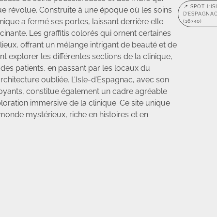
📍 SPOT L’IS
e révolue. Construite à une époque où les soins
D’ESPAGNA
nique a fermé ses portes, laissant derrière elle
(16340)
inante. Les graffitis colorés qui ornent certaines
lieux, offrant un mélange intrigant de beauté et de
 explorer les différentes sections de la clinique,
 des patients, en passant par les locaux du
rchitecture oubliée. L’Isle-d’Espagnac, avec son
oyants, constitue également un cadre agréable
oration immersive de la clinique. Ce site unique
monde mystérieux, riche en histoires et en