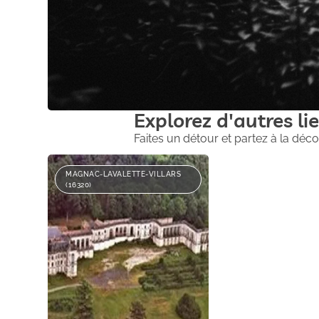
Explorez d'autres lie
Faites un détour et partez à la déco
MAGNAC-LAVALETTE-VILLARS
(16320)