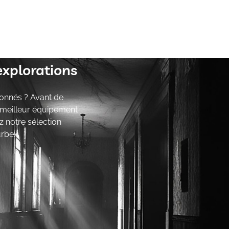
explorations
onnés ? Avant de
e meilleur équipement
z notre sélection
urbex.