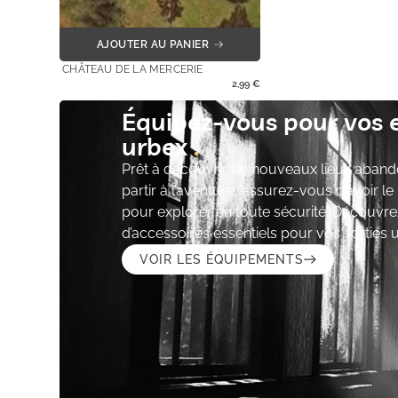
AJOUTER AU PANIER
CHÂTEAU DE LA MERCERIE
2,99
€
Équipez-vous pour vos 
urbex
Prêt à découvrir de nouveaux lieux aband
partir à l’aventure, assurez-vous d’avoir l
pour explorer en toute sécurité. Découvre
d’accessoires essentiels pour vos sorties 
VOIR LES ÉQUIPEMENTS