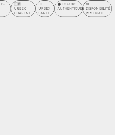
LE-
🇫🇷
🕵️‍♂️
🏚️ DÉCORS
📅
C
URBEX
URBEX
AUTHENTIQUES
DISPONIBILITÉ
CHARENTE
SANTÉ
IMMÉDIATE