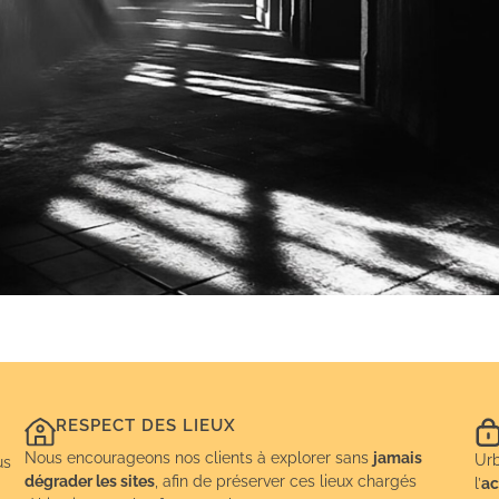
RESPECT DES LIEUX
Nous encourageons nos clients à explorer sans
jamais
Urb
us
dégrader les sites
, afin de préserver ces lieux chargés
l’
ac