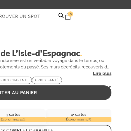
0
ROUVER UN SPOT
de L’Isle-d’Espagnac
bandonnée est un véritable voyage dans le temps, où
hotements du passé. Ses murs décrépits, recouverts de
re de souffrance et de rédemption. Chaque couloir,
re mystérieuse et captivante, attirant les amateurs
URBEX CHARENTE
URBEX SANTÉ
ns fortes. Explorez cet endroit énigmatique et
2,99
€
UTER AU PANIER
3 cartes
4+ cartes
Économisez 25%
Économisez 30%
ACK COMPLET CHARENTE