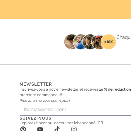
Chaque
NEWSLETTER
Inscrivez-vous à notre newsletter et recevez
10 % de réductio
première commande. 🎉
Promis, on ne vous spam pas !
E
E
m
m
a
a
SUIVEZ-NOUS
i
i
Explorez l’inconnu, découvrez l’abandonné ! 🕵️‍♂️
l
l
*