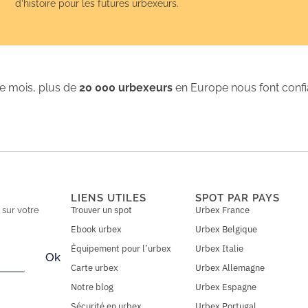
d’histoire pour les futures urbexeurs.
 mois, plus de
20 000 urbexeurs
en Europe nous font conf
LIENS UTILES
SPOT PAR PAYS
Trouver un spot
Urbex France
n
sur votre
Ebook urbex
Urbex Belgique
Équipement pour l’urbex
Urbex Italie
Ok
Carte urbex
Urbex Allemagne
Notre blog
Urbex Espagne
Sécurité en urbex
Urbex Portugal