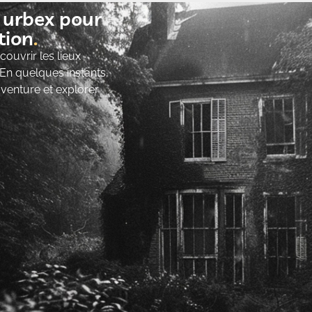
t urbex pour
ion​
ouvrir les lieux
 En quelques instants,
’aventure et explorer