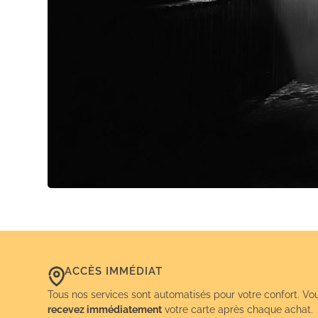
ACCÈS IMMÉDIAT
Tous nos services sont automatisés pour votre confort. Vo
recevez immédiatement
votre carte après chaque achat.