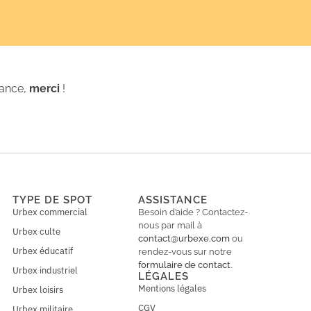
iance,
merci
!
TYPE DE SPOT
ASSISTANCE
Urbex commercial
Besoin d’aide ? Contactez-
nous par mail à
Urbex culte
contact@urbexe.com
ou
Urbex éducatif
rendez-vous sur notre
formulaire de contact
.
Urbex industriel
LÉGALES
Mentions légales
Urbex loisirs
CGV
Urbex militaire