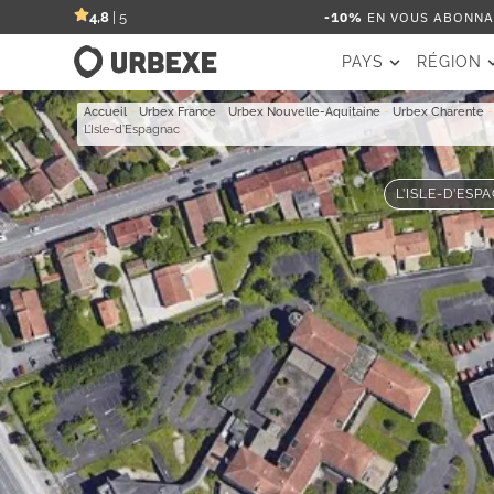
-10%
EN VOUS ABONNAN
4,8
| 5
PAYS
RÉGION
Accueil
-
Urbex France
-
Urbex Nouvelle-Aquitaine
-
Urbex Charente
L’Isle-d’Espagnac
L’ISLE-D’ESP