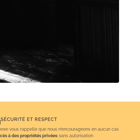
SÉCURITÉ ET RESPECT
exe vous rappelle que nous n’encourageons en aucun cas
cès à des propriétés privées
sans autorisation.