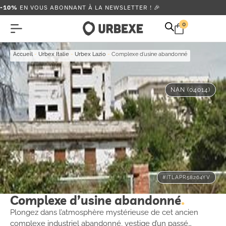
-10%
EN VOUS ABONNANT À LA NEWSLETTER ! 🎉
0
Accueil
-
Urbex Italie
-
Urbex Lazio
-
Complexe d’usine abandonné
NAN (04014)
#ITLAPR58264YV
Complexe d’usine abandonné
Plongez dans l’atmosphère mystérieuse de cet ancien
complexe industriel abandonné, vestige d’un passé