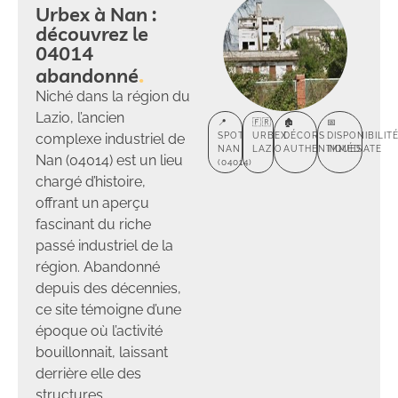
Urbex à Nan :
découvrez le
04014
abandonné
Niché dans la région du
Lazio, l’ancien
📍
🇫🇷
🏚️
📅
complexe industriel de
SPOT
URBEX
DÉCORS
DISPONIBILIT
NAN
LAZIO
AUTHENTIQUES
IMMÉDIATE
Nan (04014) est un lieu
(04014)
chargé d’histoire,
offrant un aperçu
fascinant du riche
passé industriel de la
région. Abandonné
depuis des décennies,
ce site témoigne d’une
époque où l’activité
bouillonnait, laissant
derrière elle des
structures