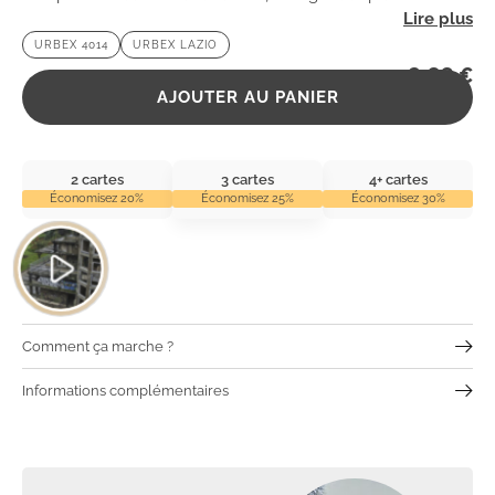
prospère. Un lieu idéal pour les passionnés d’urbex en
URBEX 4014
URBEX LAZIO
quête d’histoires oubliées.
2,99
€
AJOUTER AU PANIER
2 cartes
3 cartes
4+ cartes
Économisez 20%
Économisez 25%
Économisez 30%
Comment ça marche ?
Informations complémentaires