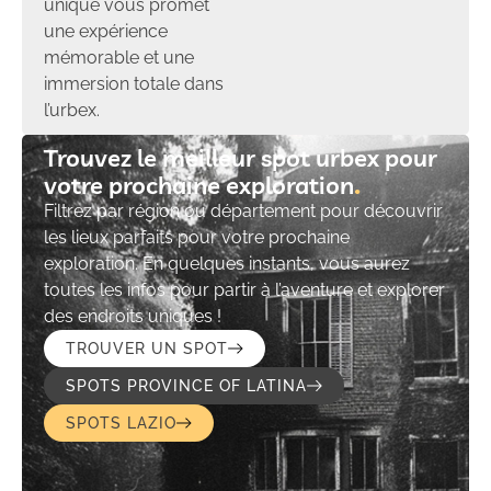
unique vous promet
une expérience
mémorable et une
immersion totale dans
l’urbex.
Trouvez le meilleur spot urbex pour
votre prochaine exploration​
Filtrez par région ou département pour découvrir
les lieux parfaits pour votre prochaine
exploration. En quelques instants, vous aurez
toutes les infos pour partir à l’aventure et explorer
des endroits uniques !
TROUVER UN SPOT
SPOTS PROVINCE OF LATINA
SPOTS LAZIO