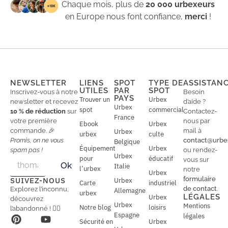
Chaque mois, plus de
20 000 urbexeurs
en Europe nous font confiance,
merci
!
NEWSLETTER
LIENS
SPOT
TYPE DE
ASSISTAN
UTILES
PAR
SPOT
Inscrivez-vous à notre
Besoin
PAYS
Trouver un
Urbex
newsletter et recevez
d’aide ?
Urbex
spot
commercial
10 % de réduction
sur
Contactez-
France
votre première
nous par
Ebook
Urbex
commande. 🎉
mail à
Urbex
urbex
culte
Promis, on ne vous
contact@urbe
Belgique
Équipement
Urbex
spam pas !
ou rendez-
Urbex
E
pour
éducatif
E
vous sur
Ok
Italie
m
m
l’urbex
notre
Urbex
a
a
formulaire
SUIVEZ-NOUS
Urbex
Carte
industriel
i
i
de contact
.
Explorez l’inconnu,
Allemagne
l
urbex
l
LÉGALES
Urbex
découvrez
*
Urbex
Mentions
Notre blog
loisirs
l’abandonné ! 🕵️‍♂️
Espagne
légales
Sécurité en
Urbex