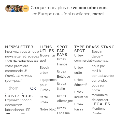
Chaque mois, plus de
20 000 urbexeurs
en Europe nous font confiance,
merci
!
NEWSLETTER
LIENS
SPOT
TYPE DE
ASSISTAN
UTILES
PAR
SPOT
Inscrivez-vous à notre
Besoin
PAYS
Trouver un
Urbex
newsletter et recevez
d’aide ?
Urbex
spot
commercial
10 % de réduction
sur
Contactez-
France
votre première
nous par
Ebook
Urbex
commande. 🎉
mail à
Urbex
urbex
culte
Promis, on ne vous
contact@urbe
Belgique
Équipement
Urbex
spam pas !
ou rendez-
Urbex
E
pour
éducatif
E
vous sur
Ok
Italie
m
m
l’urbex
notre
Urbex
a
a
formulaire
SUIVEZ-NOUS
Urbex
Carte
industriel
i
i
de contact
.
Explorez l’inconnu,
Allemagne
l
urbex
l
LÉGALES
Urbex
découvrez
*
Urbex
Mentions
Notre blog
loisirs
l’abandonné ! 🕵️‍♂️
Espagne
légales