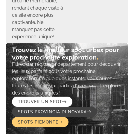
urbaine mémorable,
rendant chaque visite à
ce site encore plus
captivante. Ne
manquez pas cette
expérience unique!
Trouvez le meilleur spot urbex pour
votre prochaine exploration​
Filtrez par région ou département pour découvrir
les lieux parfaits pour votre prochaine
exploration. En quelques instants, vous aurez
toutes les infos pour partir à l’aventure et explorer
des endroits uniques !
TROUVER UN SPOT
SPOTS PROVINCIA DI NOVARA
SPOTS PIEMONTE