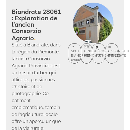
Biandrate 28061
: Exploration de
l’ancien
Consorzio
Agrario
Situé à Biandrate, dans
📍
🇫🇷
🏚️
📅
la région du Piemonte,
SPOT
URBEX
DÉCORS
DISPONIBILIT
BIANDRATE
PIEMONTE
AUTHENTIQUES
IMMÉDIATE
l’ancien Consorzio
(28061)
Agrario Provinciale est
un trésor d’urbex qui
attire les passionnés
d’histoire et de
photographie. Ce
bâtiment
emblématique, témoin
de l’agriculture locale,
offre un aperçu unique
de la vie rurale