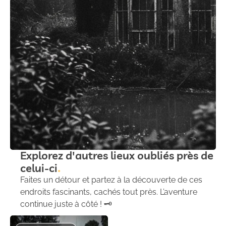
Explorez d'autres lieux oubliés près de
celui-ci
Faites un détour et partez à la découverte de ces
endroits fascinants, cachés tout près. L’aventure
continue juste à côté ! 🗝️