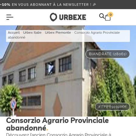
-10%
EN VOUS ABONNANT À LA NEWSLETTER ! 🎉
0
Accueil
-
Urbex Italie
-
Urbex Piemonte
-
Consorzio Agrario Provinciale
abandonné
BIANDRATE (28061)
#ITPIPR90356KM
Consorzio Agrario Provinciale
abandonné
Découvrez l’ancien Consorzio Agrario Provinciale à