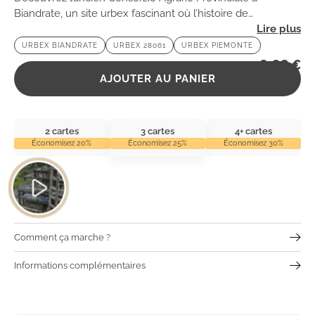
Biandrate, un site urbex fascinant où l’histoire de
l’agriculture locale se mêle à la beauté du délabrement. 🌾
URBEX BIANDRATE
URBEX 28061
URBEX PIEMONTE
2,99
€
AJOUTER AU PANIER
2 cartes
3 cartes
4+ cartes
Économisez 20%
Économisez 25%
Économisez 30%
Comment ça marche ?
Informations complémentaires