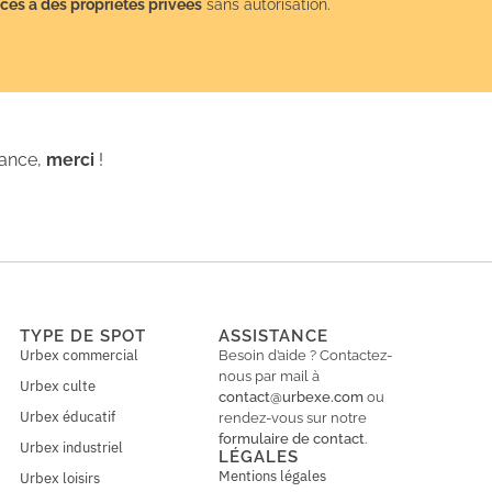
cès à des propriétés privées
sans autorisation.
iance,
merci
!
TYPE DE SPOT
ASSISTANCE
Urbex commercial
Besoin d’aide ? Contactez-
nous par mail à
Urbex culte
contact@urbexe.com
ou
Urbex éducatif
rendez-vous sur notre
formulaire de contact
.
Urbex industriel
LÉGALES
Mentions légales
Urbex loisirs