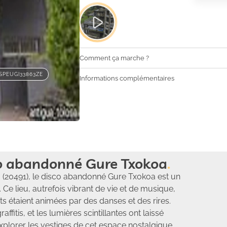
Comment ça marche ?
SPEUGI33863ZE
Informations complémentaires
co abandonné Gure Txokoa
a (20491), le disco abandonné Gure Txokoa est un
 Ce lieu, autrefois vibrant de vie et de musique,
s étaient animées par des danses et des rires.
fitis, et les lumières scintillantes ont laissé
explorer les vestiges de cet espace nostalgique,