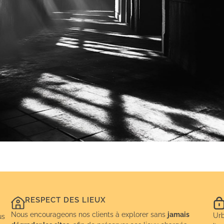
RESPECT DES LIEUX
Nous encourageons nos clients à explorer sans
jamais
Urb
us