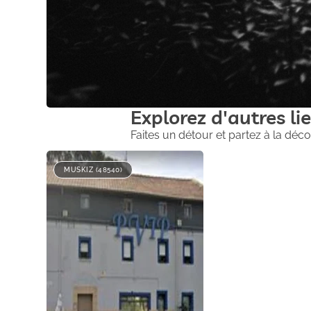
Explorez d'autres lie
Faites un détour et partez à la déco
MUSKIZ (48540)