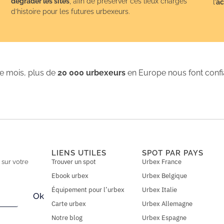
dégrader les sites
, afin de préserver ces lieux chargés
l’
ac
d’histoire pour les futures urbexeurs.
 mois, plus de
20 000 urbexeurs
en Europe nous font conf
LIENS UTILES
SPOT PAR PAYS
Trouver un spot
Urbex France
n
sur votre
Ebook urbex
Urbex Belgique
Équipement pour l’urbex
Urbex Italie
Ok
Carte urbex
Urbex Allemagne
Notre blog
Urbex Espagne