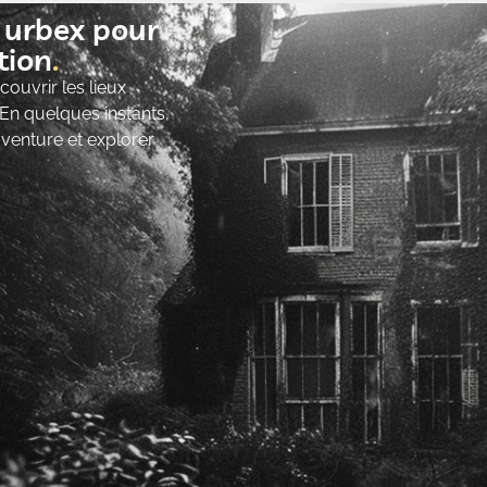
t urbex pour
ion​
ouvrir les lieux
 En quelques instants,
’aventure et explorer