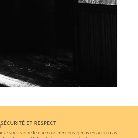
SÉCURITÉ ET RESPECT
exe vous rappelle que nous n’encourageons en aucun cas