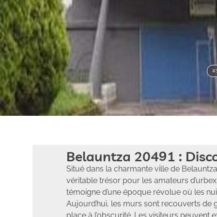
#
Belauntza 20491 : Dis
Situé dans la charmante ville de Belauntz
véritable trésor pour les amateurs d’urbex.
témoigne d’une époque révolue où les nuit
Aujourd’hui, les murs sont recouverts de graf
place à l’obscurité. Les visiteurs peuvent 