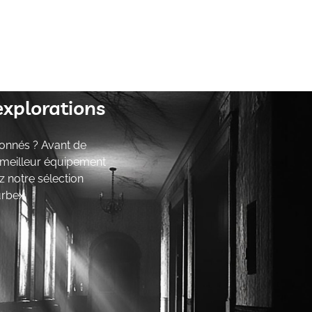
explorations
onnés ? Avant de
e meilleur équipement
z notre sélection
urbex.