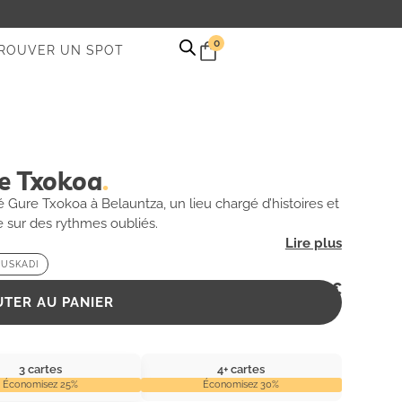
0
ROUVER UN SPOT
e Txokoa
Gure Txokoa à Belauntza, un lieu chargé d’histoires et
e sur des rythmes oubliés.
EUSKADI
2,99
€
UTER AU PANIER
3 cartes
4+ cartes
Économisez 25%
Économisez 30%