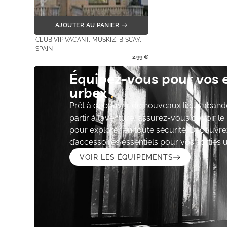
AJOUTER AU PANIER
CLUB VIP VACANT, MUSKIZ, BISCAY,
SPAIN
2,99
€
Équipez-vous pour vos 
urbex
Prêt à découvrir de nouveaux lieux aband
partir à l’aventure, assurez-vous d’avoir l
pour explorer en toute sécurité. Découvre
d’accessoires essentiels pour vos sorties 
VOIR LES ÉQUIPEMENTS