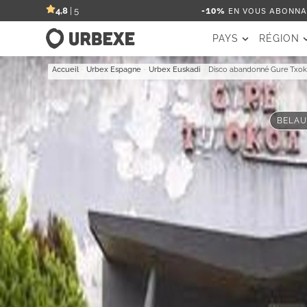
-10%
EN VOUS ABONNAN
4,8
| 5
PAYS
RÉGION
Accueil
-
Urbex Espagne
-
Urbex Euskadi
-
Disco abandonné Gure Txo
BELAU