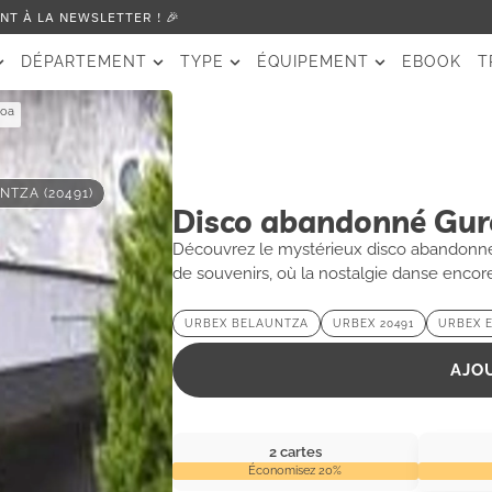
T À LA NEWSLETTER ! 🎉
DÉPARTEMENT
TYPE
ÉQUIPEMENT
EBOOK
T
koa
NTZA (20491)
Disco abandonné Gur
Découvrez le mystérieux disco abandonné 
de souvenirs, où la nostalgie danse encor
URBEX BELAUNTZA
URBEX 20491
URBEX 
AJO
2 cartes
Économisez 20%