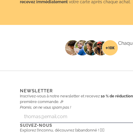
recevez immédiatement
votre carte après chaque achat.
Chaque
NEWSLETTER
Inscrivez-vous à notre newsletter et recevez
10 % de réductio
première commande. 🎉
Promis, on ne vous spam pas !
E
E
m
m
a
a
SUIVEZ-NOUS
i
i
Explorez l’inconnu, découvrez l’abandonné ! 🕵️‍♂️
l
l