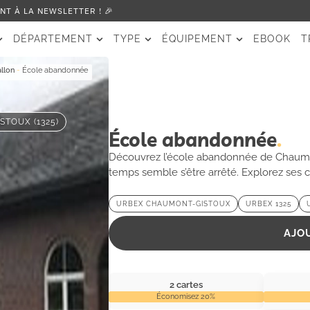
T À LA NEWSLETTER ! 🎉
DÉPARTEMENT
TYPE
ÉQUIPEMENT
EBOOK
T
llon
-
École abandonnée
TOUX (1325)
École abandonnée
Découvrez l’école abandonnée de Chaumont
temps semble s’être arrêté. Explorez ses c
souvenirs.
URBEX CHAUMONT-GISTOUX
URBEX 1325
AJO
2 cartes
Économisez 20%