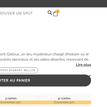
0
ROUVER UN SPOT
-Gistoux, un lieu mystérieux chargé d’histoire où le
ouloirs silencieux et ses salles désertes, résonnant de
URBEX BRABANT WALLON
2,99
€
UTER AU PANIER
3 cartes
4+ cartes
Économisez 25%
Économisez 30%