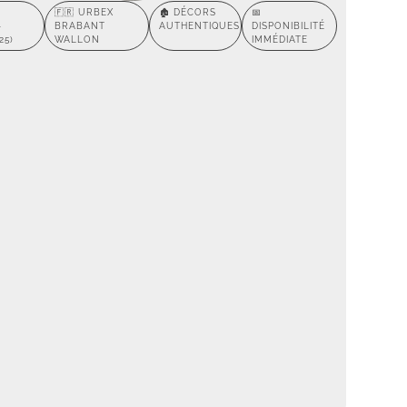
🇫🇷 URBEX
🏚️ DÉCORS
📅
-
BRABANT
AUTHENTIQUES
DISPONIBILITÉ
25)
WALLON
IMMÉDIATE