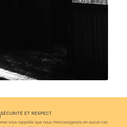
SÉCURITÉ ET RESPECT
exe vous rappelle que nous n’encourageons en aucun cas