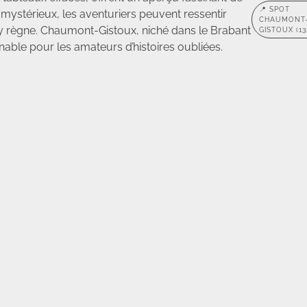
📍 SPOT
u mystérieux, les aventuriers peuvent ressentir
CHAUMONT
i y règne. Chaumont-Gistoux, niché dans le Brabant
GISTOUX (13
nable pour les amateurs d’histoires oubliées.