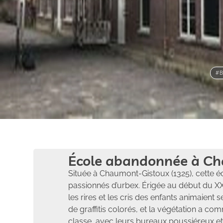
#B
École abandonnée à C
Située à Chaumont-Gistoux (1325), cette é
passionnés d’urbex. Érigée au début du XX
les rires et les cris des enfants animaient 
de graffitis colorés, et la végétation a co
classe, avec leurs bureaux poussiéreux et 