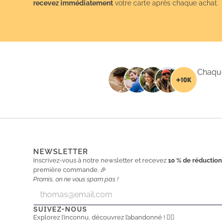
recevez immédiatement
votre carte après chaque achat.
Chaque
NEWSLETTER
Inscrivez-vous à notre newsletter et recevez
10 % de réductio
première commande. 🎉
Promis, on ne vous spam pas !
E
E
m
m
a
a
SUIVEZ-NOUS
i
i
Explorez l’inconnu, découvrez l’abandonné ! 🕵️‍♂️
l
l