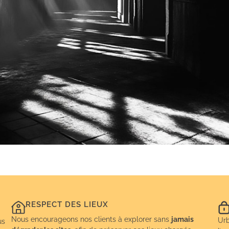
RESPECT DES LIEUX
Nous encourageons nos clients à explorer sans
jamais
Urb
us