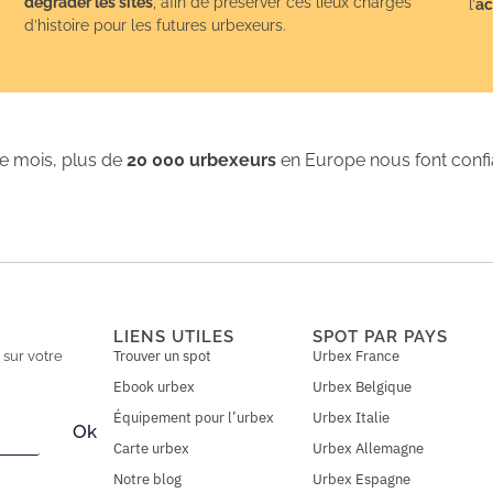
dégrader les sites
, afin de préserver ces lieux chargés
l’
ac
d’histoire pour les futures urbexeurs.
 mois, plus de
20 000 urbexeurs
en Europe nous font conf
LIENS UTILES
SPOT PAR PAYS
Trouver un spot
Urbex France
n
sur votre
Ebook urbex
Urbex Belgique
Équipement pour l’urbex
Urbex Italie
Ok
Carte urbex
Urbex Allemagne
Notre blog
Urbex Espagne