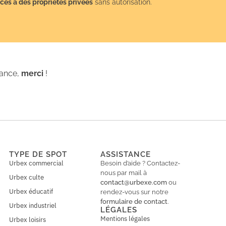
cès à des propriétés privées
sans autorisation.
iance,
merci
!
TYPE DE SPOT
ASSISTANCE
Urbex commercial
Besoin d’aide ? Contactez-
nous par mail à
Urbex culte
contact@urbexe.com
ou
Urbex éducatif
rendez-vous sur notre
formulaire de contact
.
Urbex industriel
LÉGALES
Mentions légales
Urbex loisirs