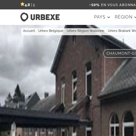
-10%
EN VOUS ABONNAN
4,8
| 5
PAYS
RÉGION
Accueil
-
Urbex Belgique
-
Urbex Région Wallonne
-
Urbex Brabant Wa
CHAUMONT-GIS