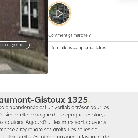
Comment ça marche ?
EREBR37761QC
Informations complémentaires
haumont-Gistoux 1325
cole abandonnée est un véritable trésor pour les
e siècle, elle témoigne d’une époque révolue, où
ses couloirs. Aujourd’hui, les murs sont couverts
mmencé à reprendre ses droits. Les salles de
tableaux effacés, offrent un aperçu fascinant de