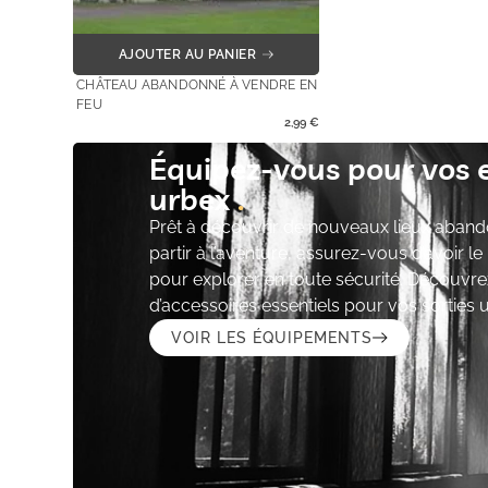
AJOUTER AU PANIER
CHÂTEAU ABANDONNÉ À VENDRE EN
FEU
2,99
€
Équipez-vous pour vos 
urbex
Prêt à découvrir de nouveaux lieux aband
partir à l’aventure, assurez-vous d’avoir l
pour explorer en toute sécurité. Découvre
d’accessoires essentiels pour vos sorties 
VOIR LES ÉQUIPEMENTS