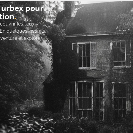
t urbex pour
ion​
ouvrir les lieux
 En quelques instants,
’aventure et explorer