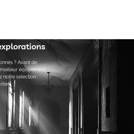
explorations
onnés ? Avant de
e meilleur équipement
z notre sélection
urbex.