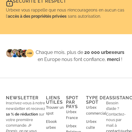
SÉCURITÉ ET RESPECT
Urbexe vous rappelle que nous n’encourageons en aucun cas
l’
accès à des propriétés privées
sans autorisation.
Chaque mois, plus de
20 000 urbexeurs
en Europe nous font confiance,
merci
!
NEWSLETTER
LIENS
SPOT
TYPE DE
ASSISTAN
UTILES
PAR
SPOT
Inscrivez-vous à notre
Besoin
PAYS
Trouver un
Urbex
newsletter et recevez
d’aide ?
Urbex
spot
commercial
10 % de réduction
sur
Contactez-
France
votre première
nous par
Ebook
Urbex
commande. 🎉
mail à
Urbex
urbex
culte
Promis, on ne vous
contact@urbe
Belgique