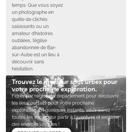
temps. Que vous soyez
un photographe en
quête de clichés
saisissants ou un
amateur d’histoires
oubliées, l’église
abandonnée de Bar-
sur-Aube est un lieu à
découvrir sans
hésitation.
Trouvez le meilleur spot urbex pour
votre prochaine exploration​
Filtrez par région ou département pour découvrir
les lieux parfaits pour votre prochaine
exploration. En quelques instants, vous aurez
toutes les infos pour partir à l’aventure et explorer
des endroits uniques !