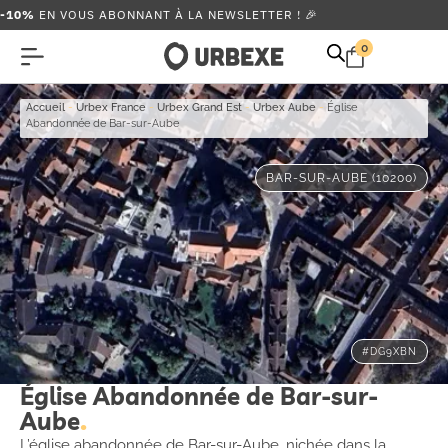
-10%
EN VOUS ABONNANT À LA NEWSLETTER ! 🎉
0
Accueil
-
Urbex France
-
Urbex Grand Est
-
Urbex Aube
-
Église
Abandonnée de Bar-sur-Aube
BAR-SUR-AUBE (10200)
#DG9XBN
Église Abandonnée de Bar-sur-
Aube
L’église abandonnée de Bar-sur-Aube, nichée dans la