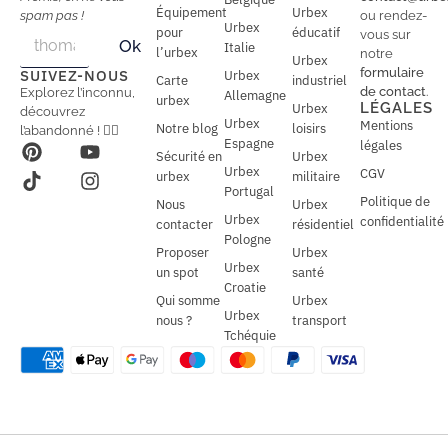
Équipement
Urbex
spam pas !
ou rendez-
Urbex
E
pour
éducatif
E
vous sur
Ok
Italie
m
m
l’urbex
notre
Urbex
a
a
formulaire
SUIVEZ-NOUS
Urbex
Carte
industriel
i
i
de contact
.
Explorez l’inconnu,
Allemagne
l
urbex
l
LÉGALES
Urbex
découvrez
*
Urbex
Mentions
Notre blog
loisirs
l’abandonné ! 🕵️‍♂️
Espagne
légales
Sécurité en
Urbex
Urbex
CGV
urbex
militaire
Portugal
Politique de
Nous
Urbex
Urbex
confidentialité
contacter
résidentiel
Pologne
Proposer
Urbex
Urbex
un spot
santé
Croatie
Qui somme
Urbex
Urbex
nous ?
transport
Tchéquie