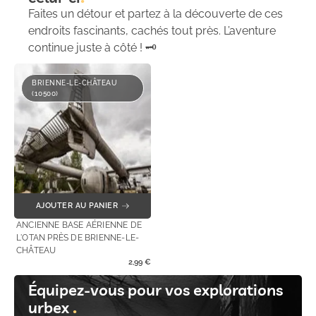
Faites un détour et partez à la découverte de ces
endroits fascinants, cachés tout près. L’aventure
continue juste à côté ! 🗝️
BRIENNE-LE-CHÂTEAU
(10500)
AJOUTER AU PANIER
ANCIENNE BASE AÉRIENNE DE
L'OTAN PRÈS DE BRIENNE-LE-
CHÂTEAU
2,99
€
Équipez-vous pour vos explorations
urbex