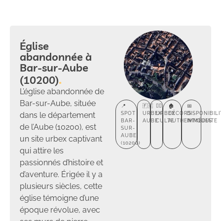
Église
abandonnée à
Bar-sur-Aube
(10200)
L’église abandonnée de
Bar-sur-Aube, située
📍
🇫🇷
🕵️‍♂️
🏚️
📅
dans le département
SPOT
URBEX
URBEX
DÉCORS
DISPONIBILI
BAR-
AUBE
CULTE
AUTHENTIQUES
IMMÉDIATE
de l’Aube (10200), est
SUR-
AUBE
un site urbex captivant
(10200)
qui attire les
passionnés d’histoire et
d’aventure. Érigée il y a
plusieurs siècles, cette
église témoigne d’une
époque révolue, avec