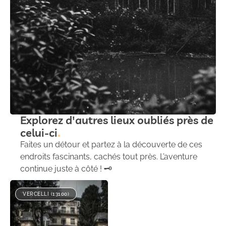
Explorez d'autres lieux oubliés près de
celui-ci
Faites un détour et partez à la découverte de ces
endroits fascinants, cachés tout près. L’aventure
continue juste à côté ! 🗝️
VERCELLI (13100)