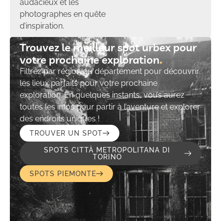
audacieux et les
photographes en quête
d’inspiration.
Trouvez le meilleur spot urbex pour
votre prochaine exploration​
Filtrez par région ou département pour découvrir
les lieux parfaits pour votre prochaine
exploration. En quelques instants, vous aurez
toutes les infos pour partir à l’aventure et explorer
des endroits uniques !
TROUVER UN SPOT
SPOTS CITTÀ METROPOLITANA DI
TORINO
SPOTS PIEMONTE