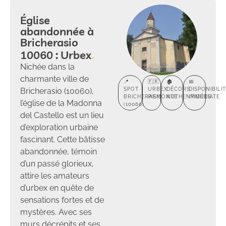
Église
abandonnée à
Bricherasio
10060 : Urbex
Nichée dans la
charmante ville de
📍
🇫🇷
🏚️
📅
Bricherasio (10060),
SPOT
URBEX
DÉCORS
DISPONIBILI
BRICHERASIO
PIEMONTE
AUTHENTIQUES
IMMÉDIATE
l’église de la Madonna
(10060)
del Castello est un lieu
d’exploration urbaine
fascinant. Cette bâtisse
abandonnée, témoin
d’un passé glorieux,
attire les amateurs
d’urbex en quête de
sensations fortes et de
mystères. Avec ses
murs décrépits et ses