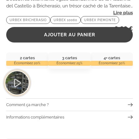
del Castello à Bricherasio, un trésor caché de la Tarentaise
où l’histoire et la nature se rencontrent dans un cadre
URBEX BRICHERASIO
URBEX 10060
URBEX PIEMONTE
mystérieux.
2,99
€
AJOUTER AU PANIER
2 cartes
3 cartes
4+ cartes
Économisez 20%
Économisez 25%
Économisez 30%
Comment ça marche ?
Informations complémentaires