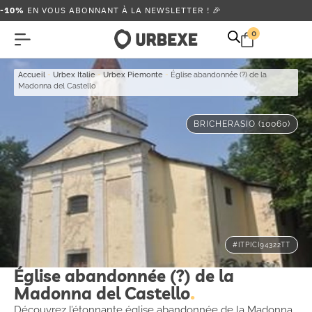
-10%
EN VOUS ABONNANT À LA NEWSLETTER ! 🎉
0
Accueil
-
Urbex Italie
-
Urbex Piemonte
-
Église abandonnée (?) de la
Madonna del Castello
BRICHERASIO (10060)
#ITPICI94322TT
Église abandonnée (?) de la
Madonna del Castello
Découvrez l’étonnante église abandonnée de la Madonna