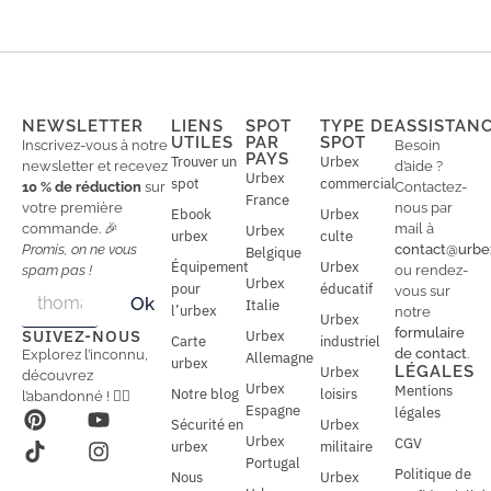
NEWSLETTER
LIENS
SPOT
TYPE DE
ASSISTAN
UTILES
PAR
SPOT
Inscrivez-vous à notre
Besoin
PAYS
Trouver un
Urbex
newsletter et recevez
d’aide ?
Urbex
spot
commercial
10 % de réduction
sur
Contactez-
France
votre première
nous par
Ebook
Urbex
commande. 🎉
mail à
Urbex
urbex
culte
Promis, on ne vous
contact@urbe
Belgique
Équipement
Urbex
spam pas !
ou rendez-
Urbex
E
pour
éducatif
E
vous sur
Ok
Italie
m
m
l’urbex
notre
Urbex
a
a
formulaire
SUIVEZ-NOUS
Urbex
Carte
industriel
i
i
de contact
.
Explorez l’inconnu,
Allemagne
l
urbex
l
LÉGALES
Urbex
découvrez
*
Urbex
Mentions
Notre blog
loisirs
l’abandonné ! 🕵️‍♂️
Espagne
légales
Sécurité en
Urbex
Urbex
CGV
urbex
militaire
Portugal
Politique de
Nous
Urbex