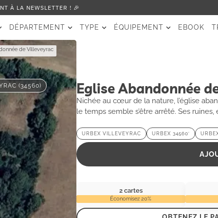
T À LA NEWSLETTER ! 🎉
DÉPARTEMENT
TYPE
ÉQUIPEMENT
EBOOK
T
donnée de Villeveyrac
Eglise Abandonnée de
YRAC (34560)
Nichée au cœur de la nature, l’église a
le temps semble s’être arrêté. Ses ruines, 
récits d’un passé révolu, tandis que son a
urbaine. Une visite de ce lieu énigmatique
URBEX VILLEVEYRAC
URBEX 34560′
URBE
pierre murmure les secrets de ceux qui l’
inoubliable au sein de ce trésor caché de l
AJO
2 cartes
Économisez 20%
OBTENEZ LE P