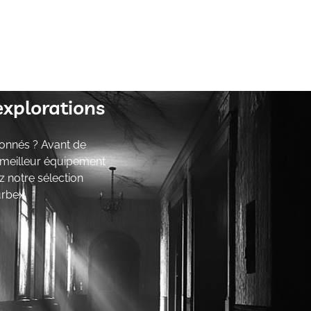
explorations
onnés ? Avant de
e meilleur équipement
z notre sélection
urbex.