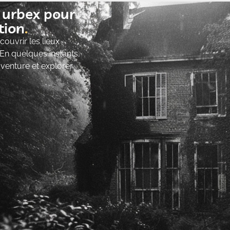
t urbex pour
ion​
ouvrir les lieux
 En quelques instants,
’aventure et explorer