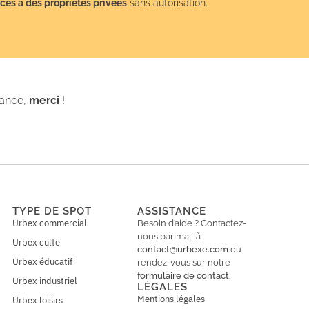
cès à des propriétés privées
sans autorisation.
iance,
merci
!
TYPE DE SPOT
ASSISTANCE
Urbex commercial
Besoin d’aide ? Contactez-
nous par mail à
Urbex culte
contact@urbexe.com
ou
Urbex éducatif
rendez-vous sur notre
formulaire de contact
.
Urbex industriel
LÉGALES
Mentions légales
Urbex loisirs