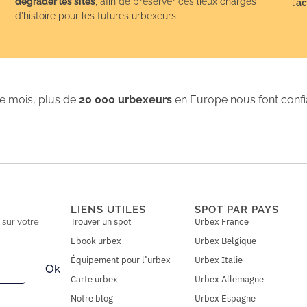
dégrader les sites
, afin de préserver ces lieux chargés
l’
ac
d’histoire pour les futures urbexeurs.
 mois, plus de
20 000 urbexeurs
en Europe nous font conf
LIENS UTILES
SPOT PAR PAYS
Trouver un spot
Urbex France
n
sur votre
Ebook urbex
Urbex Belgique
Équipement pour l’urbex
Urbex Italie
Ok
Carte urbex
Urbex Allemagne
Notre blog
Urbex Espagne