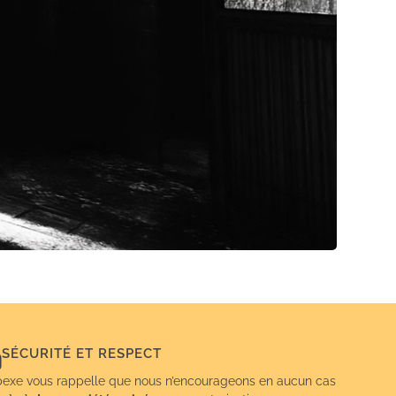
SÉCURITÉ ET RESPECT
exe vous rappelle que nous n’encourageons en aucun cas