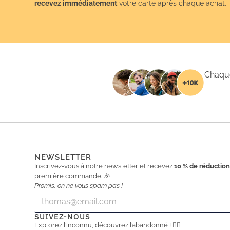
recevez immédiatement
votre carte après chaque achat.
Chaque
NEWSLETTER
Inscrivez-vous à notre newsletter et recevez
10 % de réductio
première commande. 🎉
Promis, on ne vous spam pas !
E
E
m
m
a
a
SUIVEZ-NOUS
i
i
Explorez l’inconnu, découvrez l’abandonné ! 🕵️‍♂️
l
l