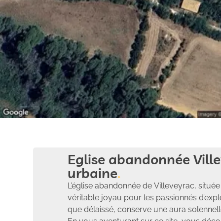
Eglise abandonnée Ville
urbaine
L’église abandonnée de Villeveyrac, sit
véritable joyau pour les passionnés d’exp
que délaissé, conserve une aura solennell