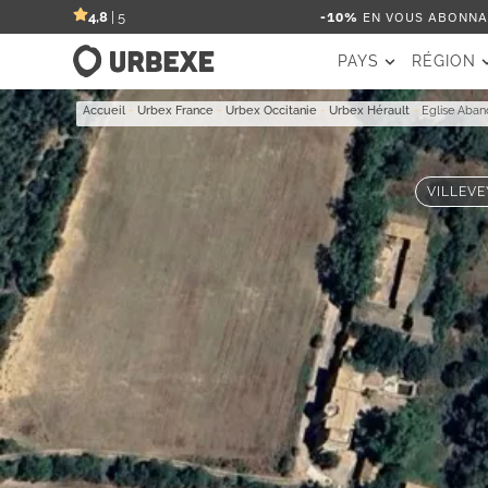
-10%
EN VOUS ABONNAN
4,8
| 5
PAYS
RÉGION
Accueil
-
Urbex France
-
Urbex Occitanie
-
Urbex Hérault
-
Eglise Aban
VILLEVE