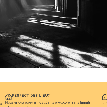
RESPECT DES LIEUX
Nous encourageons nos clients à explorer sans
jamais
Urb
us