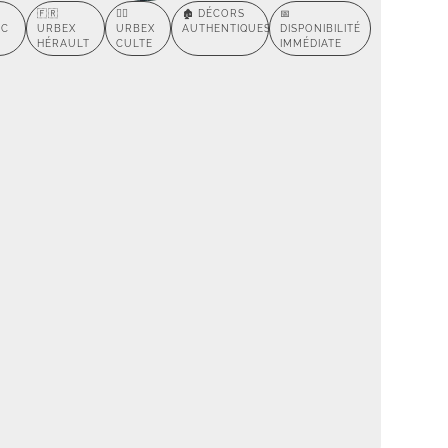
🇫🇷
🕵️‍♂️
🏚️ DÉCORS
📅
AC
URBEX
URBEX
AUTHENTIQUES
DISPONIBILITÉ
HÉRAULT
CULTE
IMMÉDIATE