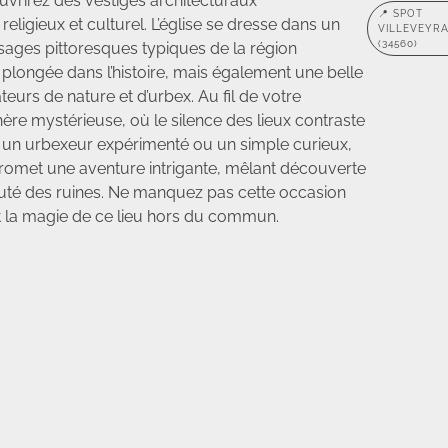
uvrirez des vestiges architecturaux
📍 SPOT
eligieux et culturel. L’église se dresse dans un
VILLEVEYR
(34560)
sages pittoresques typiques de la région
 plongée dans l’histoire, mais également une belle
urs de nature et d’urbex. Au fil de votre
ère mystérieuse, où le silence des lieux contraste
 un urbexeur expérimenté ou un simple curieux,
promet une aventure intrigante, mêlant découverte
auté des ruines. Ne manquez pas cette occasion
t la magie de ce lieu hors du commun.