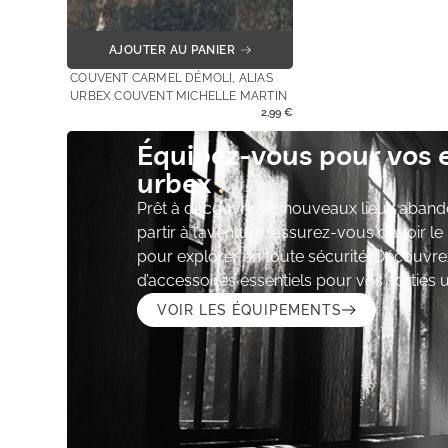
AJOUTER AU PANIER
COUVENT CARMEL DÉMOLI, ALIAS
URBEX COUVENT MICHELLE MARTIN
2,99
€
Équipez-vous pour vos 
urbex
Prêt à découvrir de nouveaux lieux aband
partir à l’aventure, assurez-vous d’avoir l
pour explorer en toute sécurité. Découvre
d’accessoires essentiels pour vos sorties 
VOIR LES ÉQUIPEMENTS