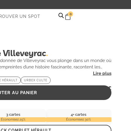
0
ROUVER UN SPOT
 Villeveyrac
bandonnée de Villeveyrac vous plonge dans un monde où
empreintes d’une histoire fascinante, racontent les
tmosphère mystérieuse attire les amateurs d’exploration
 est une véritable invitation à la découverte, où chaque
X HÉRAULT
URBEX CULTE
ont foulée avant vous. Préparez-vous à une aventure
2,99
€
’Hérault.
UTER AU PANIER
3 cartes
4+ cartes
Économisez 25%
Économisez 30%
ACK COMPLET HÉRAULT