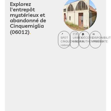
Explorez
l'entrepôt
mystérieux et
abandonné de
Cinquemiglia
(06012)
📍
🇫🇷
🏚️
📅
SPOT
URBEX
DÉCORS
DISPONIBILIT
CINQUEMIGLIA
UMBRIA
AUTHENTIQUES
IMMÉDIATE
(06012)