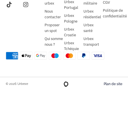
Urbex
CGV
urbex
militaire
Portugal
Politique de
Nous
Urbex
Urbex
confidentialité
contacter
résidentiel
Pologne
Proposer
Urbex
Urbex
un spot
santé
Croatie
Qui somme
Urbex
Urbex
nous ?
transport
Tchéquie
© 2026 Urbexe
Plan de site