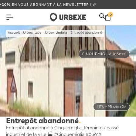
-10%
EN VOUS ABONNANT À LA NEWSLETTER ! 🎉
0
Accueil
-
Urbex Italie
-
Urbex Umbria
-
Entrepôt abandonné
CINQUEMIGLIA (06012)
#ITUMPR32816DA
Entrepôt abandonné
Entrepôt abandonné à Cinquemiglia, témoin du passé
industriel de la ville 🏭 #Cinquemiglia #06012