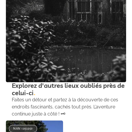
Explorez d'autres lieux oubliés près de
celui-ci
Faites un détour et partez à la découverte de ces
endroits fascinants, cachés tout près. L’aventure
continue juste à côté ! 🗝️
NAN (05100)