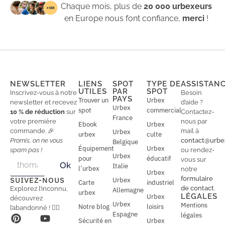
Chaque mois, plus de
20 000 urbexeurs
en Europe nous font confiance,
merci
!
NEWSLETTER
LIENS
SPOT
TYPE DE
ASSISTAN
UTILES
PAR
SPOT
Inscrivez-vous à notre
Besoin
PAYS
Trouver un
Urbex
newsletter et recevez
d’aide ?
Urbex
spot
commercial
10 % de réduction
sur
Contactez-
France
votre première
nous par
Ebook
Urbex
commande. 🎉
mail à
Urbex
urbex
culte
Promis, on ne vous
contact@urbe
Belgique
Équipement
Urbex
spam pas !
ou rendez-
Urbex
E
pour
éducatif
E
vous sur
Ok
Italie
m
m
l’urbex
notre
Urbex
a
a
formulaire
SUIVEZ-NOUS
Urbex
Carte
industriel
i
i
de contact
.
Explorez l’inconnu,
Allemagne
l
urbex
l
LÉGALES
Urbex
découvrez
*
Urbex
Mentions
Notre blog
loisirs
l’abandonné ! 🕵️‍♂️
Espagne
légales
Sécurité en
Urbex