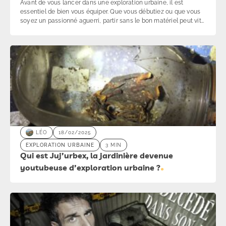
Avant de vous lancer dans une exploration urbaine, il est
essentiel de bien vous équiper. Que vous débutiez ou que vous
soyez un passionné aguerri, partir sans le bon matériel peut vite
transformer une aventure en galère. Obscurité, humidité, accès
difficiles… mieux vaut anticiper. Voici notre sélection complète
des indispensables pour l’urbex, inspirée des explorateurs
comme Le Grand JD ou Mamytwink.
LÉO
18/02/2025
EXPLORATION URBAINE
3 MIN
Qui est Juj’urbex, la jardinière devenue
youtubeuse d’exploration urbaine ?