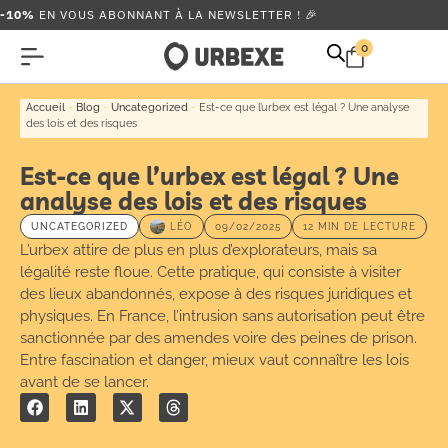
-10%
EN VOUS ABONNANT À LA NEWSLETTER ! 🎉
0
Accueil
-
Blog
-
Uncategorized
-
Est-ce que l’urbex est légal ? Une analyse
des lois et des risques
Est-ce que l’urbex est légal ? Une
analyse des lois et des risques
UNCATEGORIZED
LÉO
09/02/2025
12 MIN DE LECTURE
L’urbex attire de plus en plus d’explorateurs, mais sa
légalité reste floue. Cette pratique, qui consiste à visiter
des lieux abandonnés, expose à des risques juridiques et
physiques. En France, l’intrusion sans autorisation peut être
sanctionnée par des amendes voire des peines de prison.
Entre fascination et danger, mieux vaut connaître les lois
avant de se lancer.