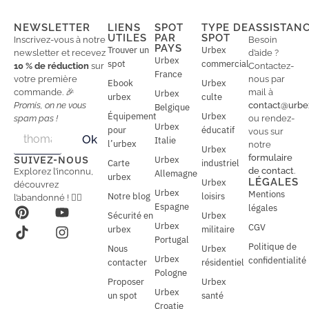
NEWSLETTER
LIENS
SPOT
TYPE DE
ASSISTAN
UTILES
PAR
SPOT
Inscrivez-vous à notre
Besoin
PAYS
Trouver un
Urbex
newsletter et recevez
d’aide ?
Urbex
spot
commercial
10 % de réduction
sur
Contactez-
France
votre première
nous par
Ebook
Urbex
commande. 🎉
mail à
Urbex
urbex
culte
Promis, on ne vous
contact@urbe
Belgique
Équipement
Urbex
spam pas !
ou rendez-
Urbex
E
pour
éducatif
E
vous sur
Ok
Italie
m
m
l’urbex
notre
Urbex
a
a
formulaire
SUIVEZ-NOUS
Urbex
Carte
industriel
i
i
de contact
.
Explorez l’inconnu,
Allemagne
l
urbex
l
LÉGALES
Urbex
découvrez
*
Urbex
Mentions
Notre blog
loisirs
l’abandonné ! 🕵️‍♂️
Espagne
légales
Sécurité en
Urbex
Urbex
CGV
urbex
militaire
Portugal
Politique de
Nous
Urbex
Urbex
confidentialité
contacter
résidentiel
Pologne
Proposer
Urbex
Urbex
un spot
santé
Croatie