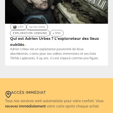
LÉO
15/02/2025
EXPLORATION URBAINE
4 MIN
Qui est Adrien Urbex ? L’explorateur des lieux
oubliés
Adrien Urbex est un explorateur passionné de lieux
abandonnés, connu pour ses vidéos immersives et ses lives
TikTok captivants. À 29 ans, il s'est imposé comme une figure
incontournable de l’urbex en France, partageant ses
découvertes avec une communauté de milliers d’abonnés sur
YouTube et TikTok. Toujours en quête de nouveaux défis, il
explore des endroits oubliés tout en respectant leur histoire et
leur intégrité. Plongez dans son univers fascinant où chaque lieu
raconte une histoire unique.
ACCÈS IMMÉDIAT
Tous nos services sont automatisés pour votre confort. Vous
recevez immédiatement
votre carte après chaque achat.