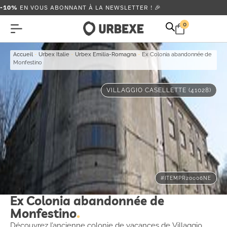
-10%
EN VOUS ABONNANT À LA NEWSLETTER ! 🎉
0
Accueil
-
Urbex Italie
-
Urbex Emilia-Romagna
-
Ex Colonia abandonnée de
Monfestino
VILLAGGIO CASELLETTE (41028)
#ITEMPR20006NE
Ex Colonia abandonnée de
Monfestino
Découvrez l’ancienne colonie de vacances de Villaggio