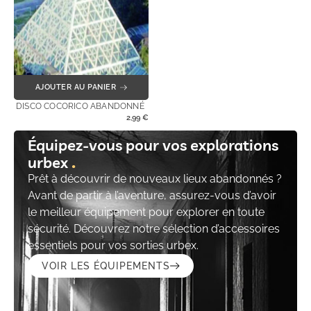
AJOUTER AU PANIER
DISCO COCORICO ABANDONNÉ
2,99
€
Équipez-vous pour vos explorations
urbex
Prêt à découvrir de nouveaux lieux abandonnés ?
Avant de partir à l’aventure, assurez-vous d’avoir
le meilleur équipement pour explorer en toute
sécurité. Découvrez notre sélection d’accessoires
essentiels pour vos sorties urbex.
VOIR LES ÉQUIPEMENTS