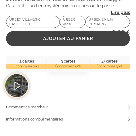
Casellette, un lieu mystérieux en ruines où le passé
s’entrelace avec la nature. Une exploration urbaine
URBEX VILLAGGIO
URBEX
URBEX EMILIA-
CASELLETTE
41028
ROMAGNA
fascinante vous attend !
2,99
€
AJOUTER AU PANIER
2 cartes
3 cartes
4+ cartes
Économisez 20%
Économisez 25%
Économisez 30%
Comment ça marche ?
Informations complémentaires