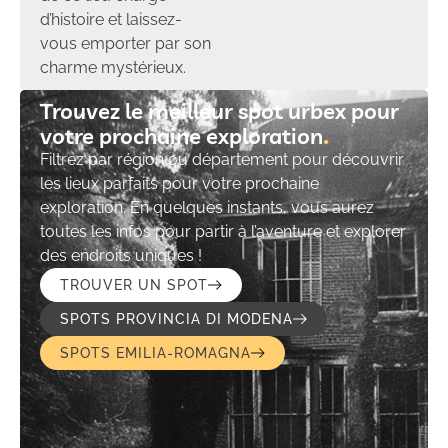
d’histoire et laissez-
vous emporter par son
charme mystérieux.
Trouvez le meilleur spot urbex pour
votre prochaine exploration​
Filtrez par région ou département pour découvrir
les lieux parfaits pour votre prochaine
exploration. En quelques instants, vous aurez
toutes les infos pour partir à l’aventure et explorer
des endroits uniques !
TROUVER UN SPOT
SPOTS PROVINCIA DI MODENA
SPOTS EMILIA-ROMAGNA