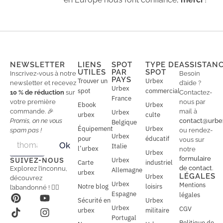
NEWSLETTER
LIENS
SPOT
TYPE DE
ASSISTAN
UTILES
PAR
SPOT
Inscrivez-vous à notre
Besoin
PAYS
Trouver un
Urbex
newsletter et recevez
d’aide ?
Urbex
spot
commercial
10 % de réduction
sur
Contactez-
France
votre première
nous par
Ebook
Urbex
commande. 🎉
mail à
Urbex
urbex
culte
Promis, on ne vous
contact@urbe
Belgique
Équipement
Urbex
spam pas !
ou rendez-
Urbex
E
pour
éducatif
E
vous sur
Ok
Italie
m
m
l’urbex
notre
Urbex
a
a
formulaire
SUIVEZ-NOUS
Urbex
Carte
industriel
i
i
de contact
.
Explorez l’inconnu,
Allemagne
l
urbex
l
LÉGALES
Urbex
découvrez
*
Urbex
Mentions
Notre blog
loisirs
l’abandonné ! 🕵️‍♂️
Espagne
légales
Sécurité en
Urbex
Urbex
CGV
urbex
militaire
Portugal
Politique de