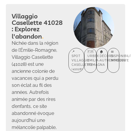
Villaggio
Casellette 41028
: Explorez
l'abandon
Nichée dans la région
de l’Émilie-Romagne,
📍
🇫🇷
🏚️
📅
Villaggio Casellette
SPOT
URBEX
DÉCORS
DISPONIBILI
VILLAGGIO
EMILIA-
AUTHENTIQUES
IMMÉDIATE
(41028) est une
CASELLETTE
ROMAGNA
(41028)
ancienne colonie de
vacances qui a perdu
son éclat au fil des
années. Autrefois
animée par des rires
d’enfants, ce site
abandonné évoque
aujourd’hui une
mélancolie palpable,