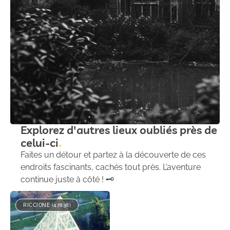
Explorez d'autres lieux oubliés près de
celui-ci
Faites un détour et partez à la découverte de ces
endroits fascinants, cachés tout près. L’aventure
continue juste à côté ! 🗝️
RICCIONE (47838)