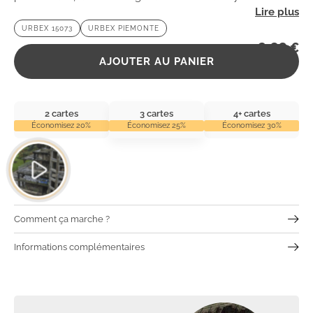
Explorez cet endroit fascinant et laissez-vous emporter par
URBEX 15073
URBEX PIEMONTE
son atmosphère unique.
2,99
€
AJOUTER AU PANIER
2 cartes
3 cartes
4+ cartes
Économisez 20%
Économisez 25%
Économisez 30%
Comment ça marche ?
Informations complémentaires