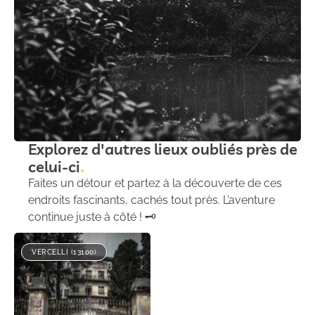
Explorez d'autres lieux oubliés près de
celui-ci
Faites un détour et partez à la découverte de ces
endroits fascinants, cachés tout près. L’aventure
continue juste à côté ! 🗝️
VERCELLI (13100)