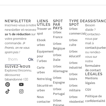
NEWSLETTER
LIENS
SPOT
TYPE DE
ASSISTAN
UTILES
PAR
SPOT
Inscrivez-vous à notre
Besoin
PAYS
Trouver un
Urbex
newsletter et recevez
d’aide ?
Urbex
spot
commercial
10 % de réduction
sur
Contactez-
France
votre première
nous par
Ebook
Urbex
commande. 🎉
mail à
Urbex
urbex
culte
Promis, on ne vous
contact@urbe
Belgique
Équipement
Urbex
spam pas !
ou rendez-
Urbex
E
pour
éducatif
E
vous sur
Ok
Italie
m
m
l’urbex
notre
Urbex
a
a
formulaire
SUIVEZ-NOUS
Urbex
Carte
industriel
i
i
de contact
.
Explorez l’inconnu,
Allemagne
l
urbex
l
LÉGALES
Urbex
découvrez
*
Urbex
Mentions
Notre blog
loisirs
l’abandonné ! 🕵️‍♂️
Espagne
légales
Sécurité en
Urbex
Urbex
CGV
urbex
militaire
Portugal
Politique de
Nous
Urbex
Urbex
confidentialité
contacter
résidentiel
Pologne