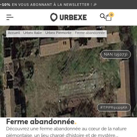
-10%
EN VOUS ABONNANT À LA NEWSLETTER ! 🎉
0
Accueil
-
Urbex Italie
-
Urbex Piemonte
-
Ferme abandonnée
NAN (15073)
#ITPIPR91329KA
Ferme abandonnée
Découvrez une ferme abandonnée au cœur de la nature
piémontaise, un lieu chargé d’histoire et de mystère.