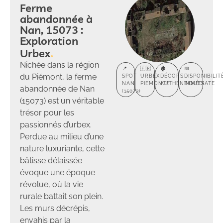
Ferme
abandonnée à
Nan, 15073 :
Exploration
Urbex
Nichée dans la région
📍
🇫🇷
🏚️
📅
du Piémont, la ferme
SPOT
URBEX
DÉCORS
DISPONIBILIT
NAN
PIEMONTE
AUTHENTIQUES
IMMÉDIATE
abandonnée de Nan
(15073)
(15073) est un véritable
trésor pour les
passionnés d’urbex.
Perdue au milieu d’une
nature luxuriante, cette
bâtisse délaissée
évoque une époque
révolue, où la vie
rurale battait son plein.
Les murs décrépis,
envahis par la