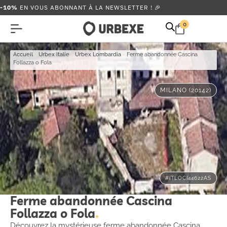
-10%
EN VOUS ABONNANT À LA NEWSLETTER ! 🎉
0
Accueil
-
Urbex Italie
-
Urbex Lombardia
-
Ferme abandonnée Cascina
Follazza o Fola
MILANO (20142)
#ITLOCI44622AS
Ferme abandonnée Cascina
Follazza o Fola
Découvrez la mystérieuse ferme abandonnée Cascina