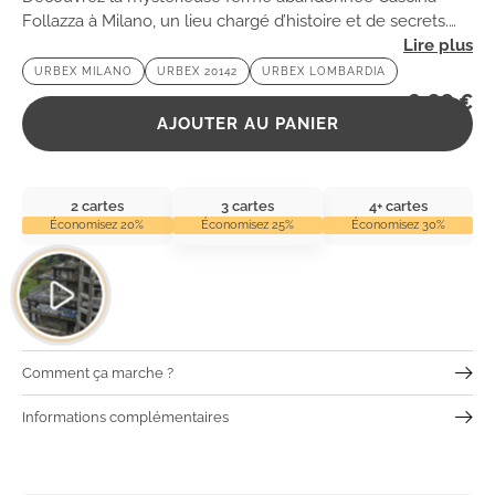
Follazza à Milano, un lieu chargé d’histoire et de secrets.
Parfait pour les amateurs d’urbex en quête d’aventures
URBEX MILANO
URBEX 20142
URBEX LOMBARDIA
insolites !
2,99
€
AJOUTER AU PANIER
2 cartes
3 cartes
4+ cartes
Économisez 20%
Économisez 25%
Économisez 30%
Comment ça marche ?
Informations complémentaires