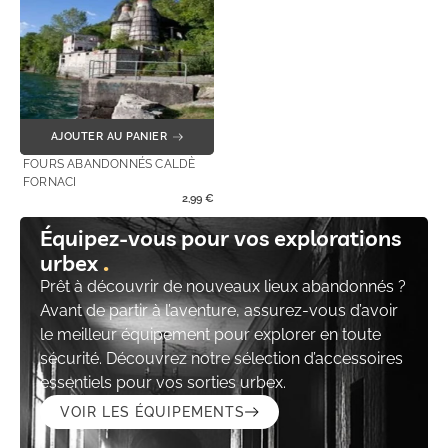
AJOUTER AU PANIER
FOURS ABANDONNÉS CALDÈ
FORNACI
2,99
€
Équipez-vous pour vos explorations
urbex
Prêt à découvrir de nouveaux lieux abandonnés ?
Avant de partir à l’aventure, assurez-vous d’avoir
le meilleur équipement pour explorer en toute
sécurité. Découvrez notre sélection d’accessoires
essentiels pour vos sorties urbex.
VOIR LES ÉQUIPEMENTS