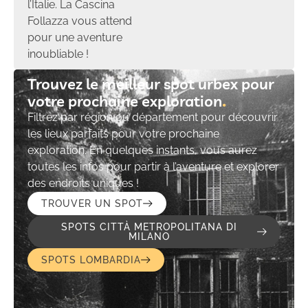
l’Italie. La Cascina
Follazza vous attend
pour une aventure
inoubliable !
Trouvez le meilleur spot urbex pour
votre prochaine exploration​
Filtrez par région ou département pour découvrir
les lieux parfaits pour votre prochaine
exploration. En quelques instants, vous aurez
toutes les infos pour partir à l’aventure et explorer
des endroits uniques !
TROUVER UN SPOT
SPOTS CITTÀ METROPOLITANA DI
MILANO
SPOTS LOMBARDIA