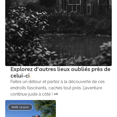
Explorez d'autres lieux oubliés près de
celui-ci
Faites un détour et partez à la découverte de ces
endroits fascinants, cachés tout près. L’aventure
continue juste à côté ! 🗝️
NAN (21010)