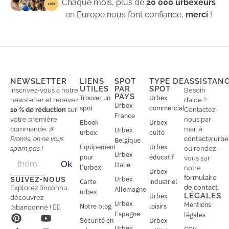
Chaque mois, plus de
20 000 urbexeurs
en Europe nous font confiance,
merci
!
NEWSLETTER
LIENS
SPOT
TYPE DE
ASSISTAN
UTILES
PAR
SPOT
Inscrivez-vous à notre
Besoin
PAYS
Trouver un
Urbex
newsletter et recevez
d’aide ?
Urbex
spot
commercial
10 % de réduction
sur
Contactez-
France
votre première
nous par
Ebook
Urbex
commande. 🎉
mail à
Urbex
urbex
culte
Promis, on ne vous
contact@urbe
Belgique
Équipement
Urbex
spam pas !
ou rendez-
Urbex
E
pour
éducatif
E
vous sur
Ok
Italie
m
m
l’urbex
notre
Urbex
a
a
formulaire
SUIVEZ-NOUS
Urbex
Carte
industriel
i
i
de contact
.
Explorez l’inconnu,
Allemagne
l
urbex
l
LÉGALES
Urbex
découvrez
*
Urbex
Mentions
Notre blog
loisirs
l’abandonné ! 🕵️‍♂️
Espagne
légales
Sécurité en
Urbex
Urbex