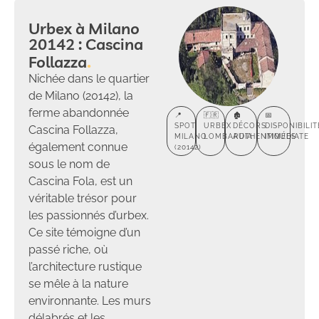
Urbex à Milano
20142 : Cascina
Follazza
Nichée dans le quartier
de Milano (20142), la
ferme abandonnée
📍
🇫🇷
🏚️
📅
SPOT
URBEX
DÉCORS
DISPONIBILIT
Cascina Follazza,
MILANO
LOMBARDIA
AUTHENTIQUES
IMMÉDIATE
également connue
(20142)
sous le nom de
Cascina Fola, est un
véritable trésor pour
les passionnés d’urbex.
Ce site témoigne d’un
passé riche, où
l’architecture rustique
se mêle à la nature
environnante. Les murs
délabrés et les