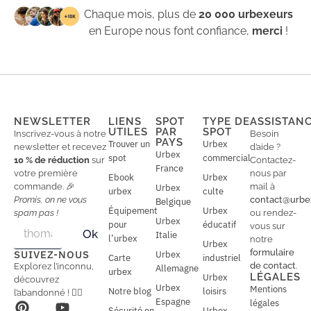
Chaque mois, plus de
20 000 urbexeurs
en Europe nous font confiance,
merci
!
NEWSLETTER
LIENS
SPOT
TYPE DE
ASSISTAN
UTILES
PAR
SPOT
Inscrivez-vous à notre
Besoin
PAYS
Trouver un
Urbex
newsletter et recevez
d’aide ?
Urbex
spot
commercial
10 % de réduction
sur
Contactez-
France
votre première
nous par
Ebook
Urbex
commande. 🎉
mail à
Urbex
urbex
culte
Promis, on ne vous
contact@urbe
Belgique
Équipement
Urbex
spam pas !
ou rendez-
Urbex
E
pour
éducatif
E
vous sur
Ok
Italie
m
m
l’urbex
notre
Urbex
a
a
formulaire
SUIVEZ-NOUS
Urbex
Carte
industriel
i
i
de contact
.
Explorez l’inconnu,
Allemagne
l
urbex
l
LÉGALES
Urbex
découvrez
*
Urbex
Mentions
Notre blog
loisirs
l’abandonné ! 🕵️‍♂️
Espagne
légales
Sécurité en
Urbex