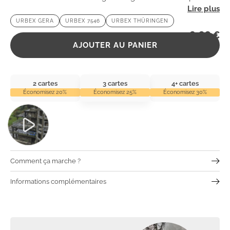
mystérieuse de ce site chargé d’histoire et d’émotions.
URBEX GERA
URBEX 7546
URBEX THÜRINGEN
2,99
€
AJOUTER AU PANIER
2 cartes
3 cartes
4+ cartes
Économisez 20%
Économisez 25%
Économisez 30%
Comment ça marche ?
Informations complémentaires