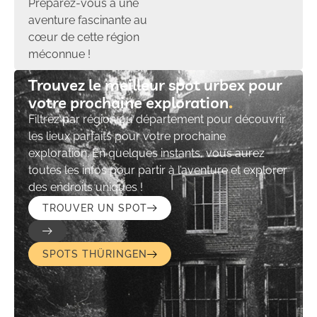
Préparez-vous à une
aventure fascinante au
cœur de cette région
méconnue !
Trouvez le meilleur spot urbex pour
votre prochaine exploration​
Filtrez par région ou département pour découvrir
les lieux parfaits pour votre prochaine
exploration. En quelques instants, vous aurez
toutes les infos pour partir à l’aventure et explorer
des endroits uniques !
TROUVER UN SPOT
SPOTS THÜRINGEN