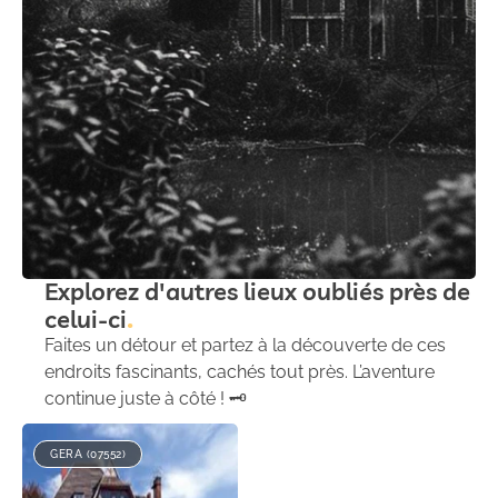
Explorez d'autres lieux oubliés près de
celui-ci
Faites un détour et partez à la découverte de ces
endroits fascinants, cachés tout près. L’aventure
continue juste à côté ! 🗝️
GERA (07552)