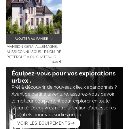
AJOUTER AU PANIER
MANSION GERA, ALLEMAGNE,
AUSSI CONNU SOUS LE NOM DE
RITTERGUT V OU CHÂTEAU G
2,99
€
Équipez-vous pour vos explorations
urbex
Prêt à découvrir de nouveaux lieux abandonnés ?
Avant de partir à l’aventure, assurez-vous d’avoir
le meilleur équipement pour explorer en toute
sécurité. Découvrez notre sélection d’accessoires
essentiels pour vos sorties urbex.
VOIR LES ÉQUIPEMENTS