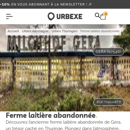
-10%
EN VOUS ABONNANT À LA NEWSLETTER ! 🎉
0
Accueil
-
Urbex Allemagne
-
Urbex Thüringen
-
Ferme laitière abandonnée
GERA (07546)
#GETH40248FX
Ferme laitière abandonnée
Découvrez l’ancienne ferme laitière abandonnée de Gera,
un trésor caché en Thuringe. Plongez dans l’atmosphère