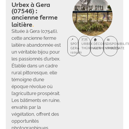
Urbex à Gera
(07546) :
ancienne ferme
laitière
Située à Gera (07546),
cette ancienne ferme
📍
🇫🇷
🏚️
📅
laitière abandonnée est
SPOT
URBEX
DÉCORS
DISPONIBILIT
GERA
THÜRINGEN
AUTHENTIQUES
IMMÉDIATE
un véritable bijou pour
(07546)
les passionnés d’urbex.
Établie dans un cadre
rural pittoresque, elle
témoigne d’une
époque révolue où
l’agriculture prospérait.
Les bâtiments en ruine,
envahis par la
végétation, offrent des
opportunités
photographiques