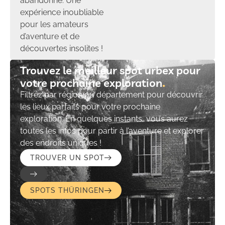
abandonné. Une
expérience inoubliable
pour les amateurs
d’aventure et de
découvertes insolites !
Trouvez le meilleur spot urbex pour
votre prochaine exploration​
Filtrez par région ou département pour découvrir
les lieux parfaits pour votre prochaine
exploration. En quelques instants, vous aurez
toutes les infos pour partir à l’aventure et explorer
des endroits uniques !
TROUVER UN SPOT
SPOTS THÜRINGEN