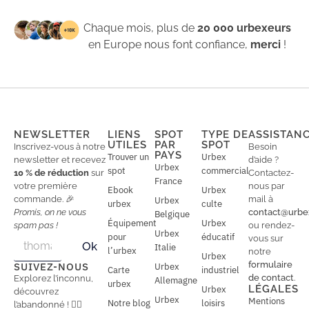
Chaque mois, plus de
20 000 urbexeurs
en Europe nous font confiance,
merci
!
NEWSLETTER
LIENS
SPOT
TYPE DE
ASSISTAN
UTILES
PAR
SPOT
Inscrivez-vous à notre
Besoin
PAYS
Trouver un
Urbex
newsletter et recevez
d’aide ?
Urbex
spot
commercial
10 % de réduction
sur
Contactez-
France
votre première
nous par
Ebook
Urbex
commande. 🎉
mail à
Urbex
urbex
culte
Promis, on ne vous
contact@urbe
Belgique
Équipement
Urbex
spam pas !
ou rendez-
Urbex
E
pour
éducatif
E
vous sur
Ok
Italie
m
m
l’urbex
notre
Urbex
a
a
formulaire
SUIVEZ-NOUS
Urbex
Carte
industriel
i
i
de contact
.
Explorez l’inconnu,
Allemagne
l
urbex
l
LÉGALES
Urbex
découvrez
*
Urbex
Mentions
Notre blog
loisirs
l’abandonné ! 🕵️‍♂️