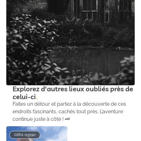
Explorez d'autres lieux oubliés près de
celui-ci
Faites un détour et partez à la découverte de ces
endroits fascinants, cachés tout près. L’aventure
continue juste à côté ! 🗝️
GERA (07552)