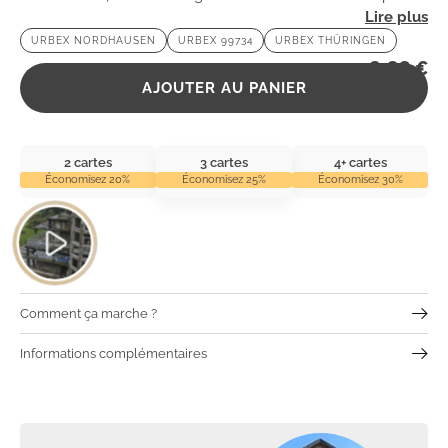
ses droits. Une aventure urbaine fascinante vous attend !
URBEX NORDHAUSEN
URBEX 99734
URBEX THÜRINGEN
2,99
€
AJOUTER AU PANIER
2 cartes
3 cartes
4+ cartes
Économisez 20%
Économisez 25%
Économisez 30%
Comment ça marche ?
Informations complémentaires