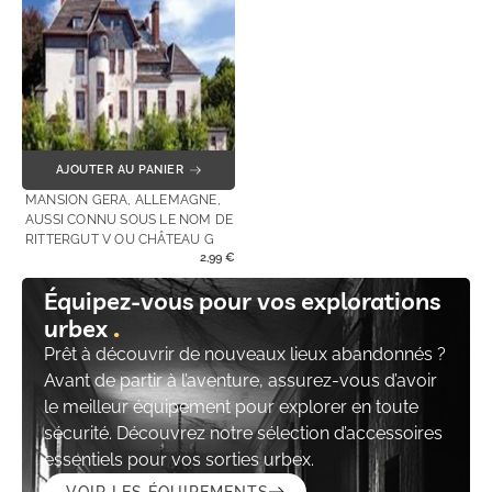
AJOUTER AU PANIER
MANSION GERA, ALLEMAGNE,
AUSSI CONNU SOUS LE NOM DE
RITTERGUT V OU CHÂTEAU G
2,99
€
Équipez-vous pour vos explorations
urbex
Prêt à découvrir de nouveaux lieux abandonnés ?
Avant de partir à l’aventure, assurez-vous d’avoir
le meilleur équipement pour explorer en toute
sécurité. Découvrez notre sélection d’accessoires
essentiels pour vos sorties urbex.
VOIR LES ÉQUIPEMENTS