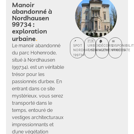
Manoir
abandonné à
Nordhausen
99734 :
exploration
urbaine
📍
🇫🇷
🏚️
📅
Le manoir abandonné
SPOT
URBEX
DÉCORS
DISPONIBILI
NORDHAUSEN
THÜRINGEN
AUTHENTIQUES
IMMÉDIATE
du parc Hohenrode,
(99734)
situé à Nordhausen
(99734), est un véritable
trésor pour les
passionnés d’urbex. En
entrant dans ce site
mystérieux, vous serez
transporté dans le
temps, entouré de
vestiges architecturaux
impressionnants et
d’une végétation