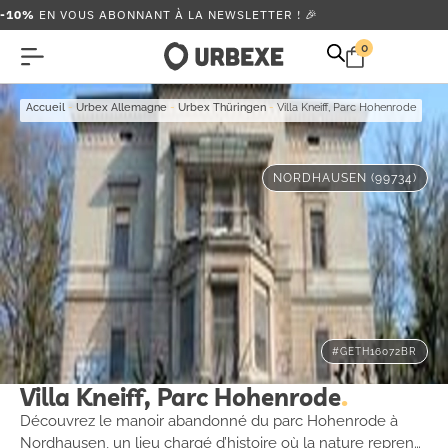
-10%
EN VOUS ABONNANT À LA NEWSLETTER ! 🎉
0
Accueil
-
Urbex Allemagne
-
Urbex Thüringen
-
Villa Kneiff, Parc Hohenrode
NORDHAUSEN (99734)
#GETH16072BR
Villa Kneiff, Parc Hohenrode
Découvrez le manoir abandonné du parc Hohenrode à
Nordhausen, un lieu chargé d’histoire où la nature reprend