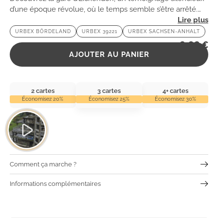
d’une époque révolue, où le temps semble s’être arrêté.
Une exploration fascinante au cœur du passé ferroviaire
URBEX BÖRDELAND
URBEX 39221
URBEX SACHSEN-ANHALT
de Bördeland vous attend !
2,99
€
AJOUTER AU PANIER
2 cartes
3 cartes
4+ cartes
Économisez 20%
Économisez 25%
Économisez 30%
Comment ça marche ?
Informations complémentaires