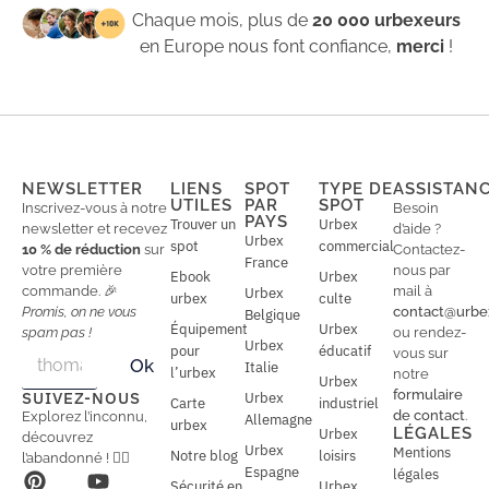
Chaque mois, plus de
20 000 urbexeurs
en Europe nous font confiance,
merci
!
NEWSLETTER
LIENS
SPOT
TYPE DE
ASSISTAN
UTILES
PAR
SPOT
Inscrivez-vous à notre
Besoin
PAYS
Trouver un
Urbex
newsletter et recevez
d’aide ?
Urbex
spot
commercial
10 % de réduction
sur
Contactez-
France
votre première
nous par
Ebook
Urbex
commande. 🎉
mail à
Urbex
urbex
culte
Promis, on ne vous
contact@urbe
Belgique
Équipement
Urbex
spam pas !
ou rendez-
Urbex
E
pour
éducatif
E
vous sur
Ok
Italie
m
m
l’urbex
notre
Urbex
a
a
formulaire
SUIVEZ-NOUS
Urbex
Carte
industriel
i
i
de contact
.
Explorez l’inconnu,
Allemagne
l
urbex
l
LÉGALES
Urbex
découvrez
*
Urbex
Mentions
Notre blog
loisirs
l’abandonné ! 🕵️‍♂️
Espagne
légales
Sécurité en
Urbex