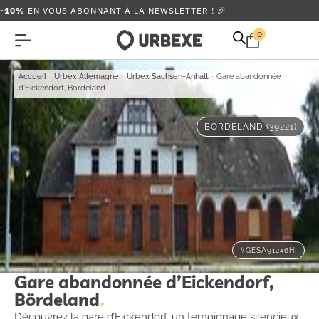
-10%
EN VOUS ABONNANT À LA NEWSLETTER ! 🎉
0
Accueil
-
Urbex Allemagne
-
Urbex Sachsen-Anhalt
-
Gare abandonnée
d’Eickendorf, Bördeland
BÖRDELAND (39221)
#GESA91246HI
Gare abandonnée d’Eickendorf,
Bördeland
Découvrez la gare d’Eickendorf, un témoignage silencieux