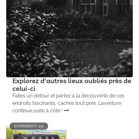
Explorez d'autres lieux oubliés près de
celui-ci
Faites un détour et partez à la découverte de ces
endroits fascinants, cachés tout près. L’aventure
continue juste à côté ! 🗝️
SCHÖNEBECK (39)