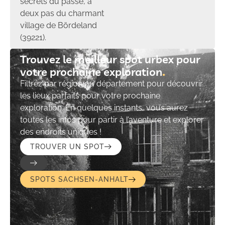
secrets du passé, à
deux pas du charmant
village de Bördeland
(39221).
Trouvez le meilleur spot urbex pour
votre prochaine exploration​
Filtrez par région ou département pour découvrir
les lieux parfaits pour votre prochaine
exploration. En quelques instants, vous aurez
toutes les infos pour partir à l’aventure et explorer
des endroits uniques !
TROUVER UN SPOT
SPOTS SACHSEN-ANHALT