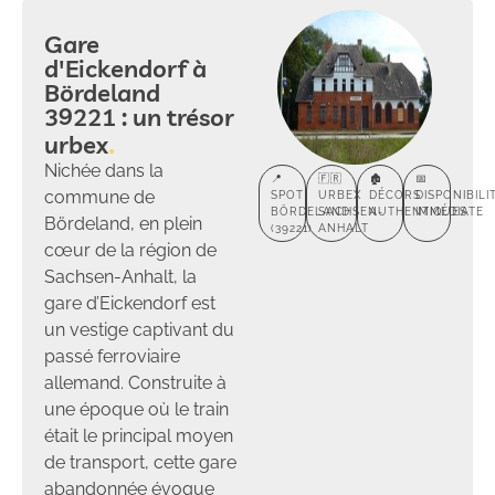
Gare
d'Eickendorf à
Bördeland
39221 : un trésor
urbex
Nichée dans la
📍
🇫🇷
🏚️
📅
commune de
SPOT
URBEX
DÉCORS
DISPONIBILI
BÖRDELAND
SACHSEN-
AUTHENTIQUES
IMMÉDIATE
Bördeland, en plein
(39221)
ANHALT
cœur de la région de
Sachsen-Anhalt, la
gare d’Eickendorf est
un vestige captivant du
passé ferroviaire
allemand. Construite à
une époque où le train
était le principal moyen
de transport, cette gare
abandonnée évoque