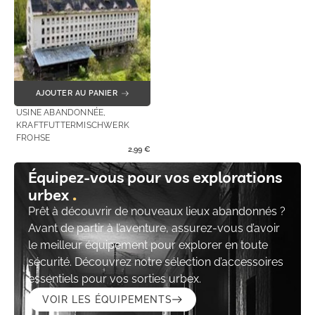
AJOUTER AU PANIER
USINE ABANDONNÉE,
KRAFTFUTTERMISCHWERK
FROHSE
2,99
€
Équipez-vous pour vos explorations
urbex
Prêt à découvrir de nouveaux lieux abandonnés ?
Avant de partir à l’aventure, assurez-vous d’avoir
le meilleur équipement pour explorer en toute
sécurité. Découvrez notre sélection d’accessoires
essentiels pour vos sorties urbex.
VOIR LES ÉQUIPEMENTS