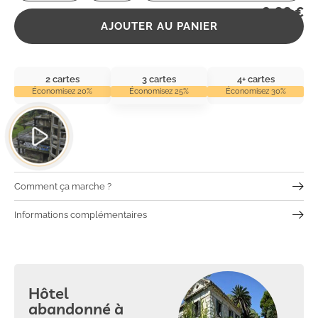
2,99
€
AJOUTER AU PANIER
2 cartes
3 cartes
4+ cartes
Économisez 20%
Économisez 25%
Économisez 30%
Comment ça marche ?
Informations complémentaires
Hôtel
abandonné à