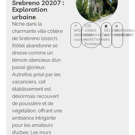
Srebreno 20207 :
Exploration
urbaine
Niché dans la
📍
🇫🇷
🏚️
📅
charmante ville côtière
SPOT
URBEX
DÉCORS
DISPONIBIL
SREBRENO
DUBROVAČKO-
AUTHENTIQUES
IMMÉDIATE
de Srebreno (20207),
(20207)
NERETVANSKA
ŽUPANIJA
l’hôtel abandonné se
dresse comme un
témoin silencieux d’un
passé glorieux.
Autrefois prisé par les
vacanciers, cet
établissement est
désormais recouvert
de poussière et de
végétation, offrant une
ambiance intrigante
pour les amateurs
d’urbex. Les murs