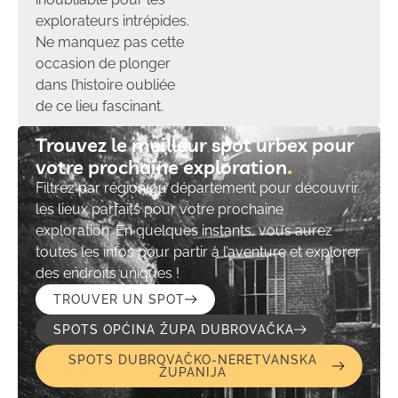
explorateurs intrépides.
Ne manquez pas cette
occasion de plonger
dans l’histoire oubliée
de ce lieu fascinant.
Trouvez le meilleur spot urbex pour
votre prochaine exploration​
Filtrez par région ou département pour découvrir
les lieux parfaits pour votre prochaine
exploration. En quelques instants, vous aurez
toutes les infos pour partir à l’aventure et explorer
des endroits uniques !
TROUVER UN SPOT
SPOTS OPĆINA ŽUPA DUBROVAČKA
SPOTS DUBROVAČKO-NERETVANSKA
ŽUPANIJA