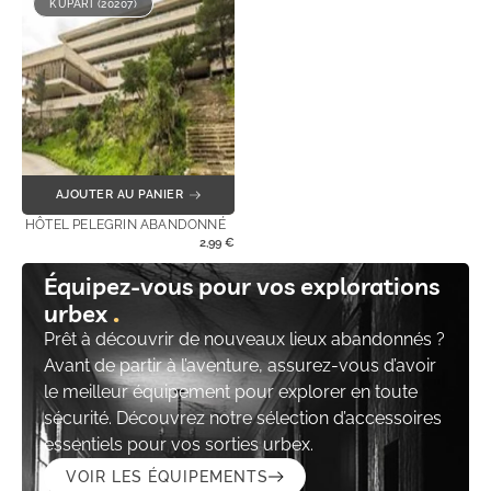
KUPARI (20207)
AJOUTER AU PANIER
HÔTEL PELEGRIN ABANDONNÉ
2,99
€
Équipez-vous pour vos explorations
urbex
Prêt à découvrir de nouveaux lieux abandonnés ?
Avant de partir à l’aventure, assurez-vous d’avoir
le meilleur équipement pour explorer en toute
sécurité. Découvrez notre sélection d’accessoires
essentiels pour vos sorties urbex.
VOIR LES ÉQUIPEMENTS