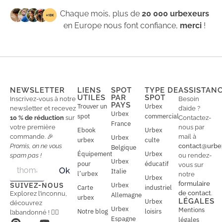
Chaque mois, plus de
20 000 urbexeurs
en Europe nous font confiance,
merci
!
NEWSLETTER
LIENS
SPOT
TYPE DE
ASSISTAN
UTILES
PAR
SPOT
Inscrivez-vous à notre
Besoin
PAYS
Trouver un
Urbex
newsletter et recevez
d’aide ?
Urbex
spot
commercial
10 % de réduction
sur
Contactez-
France
votre première
nous par
Ebook
Urbex
commande. 🎉
mail à
Urbex
urbex
culte
Promis, on ne vous
contact@urbe
Belgique
Équipement
Urbex
spam pas !
ou rendez-
Urbex
E
pour
éducatif
E
vous sur
Ok
Italie
m
m
l’urbex
notre
Urbex
a
a
formulaire
SUIVEZ-NOUS
Urbex
Carte
industriel
i
i
de contact
.
Explorez l’inconnu,
Allemagne
l
urbex
l
LÉGALES
Urbex
découvrez
*
Urbex
Mentions
Notre blog
loisirs
l’abandonné ! 🕵️‍♂️
Espagne
légales