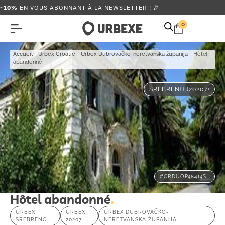
-10%
EN VOUS ABONNANT À LA NEWSLETTER ! 🎉
0
Accueil
-
Urbex Croatie
-
Urbex Dubrovačko-neretvanska županija
-
Hôtel
abandonné
SREBRENO (20207)
#CRDUOP48414SJ
Hôtel abandonné
URBEX
URBEX
URBEX DUBROVAČKO-
SREBRENO
20207
NERETVANSKA ŽUPANIJA