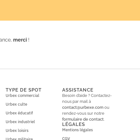
iance,
merci
!
TYPE DE SPOT
ASSISTANCE
Urbex commercial
Besoin d’aide ? Contactez-
nous par mail à
Urbex culte
contact@urbexe.com
ou
Urbex éducatif
rendez-vous sur notre
formulaire de contact
.
Urbex industriel
LÉGALES
Mentions légales
Urbex loisirs
CGV
Urbex militaire