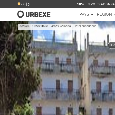
-10%
EN VOUS ABONNAN
4,8
| 5
PAYS
RÉGION
Accueil
-
Urbex Italie
-
Urbex Calabria
-
Hôtel abandonné
TR