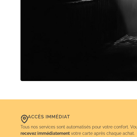
ACCÈS IMMÉDIAT
Tous nos services sont automatisés pour votre confort. Vo
recevez immédiatement
votre carte après chaque achat.