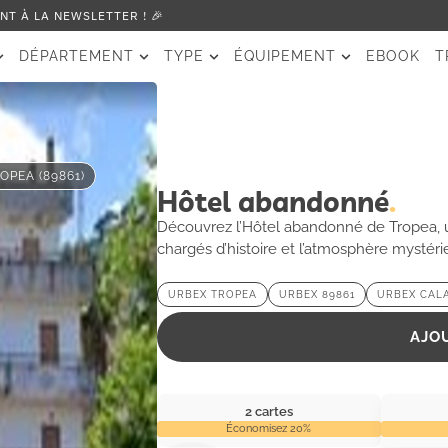
T À LA NEWSLETTER ! 🎉
DÉPARTEMENT
TYPE
ÉQUIPEMENT
EBOOK
T
OPEA (89861)
Hôtel abandonné
Découvrez l’Hôtel abandonné de Tropea, un
chargés d’histoire et l’atmosphère mystér
URBEX TROPEA
URBEX 89861
URBEX CAL
AJO
2 cartes
Économisez 20%