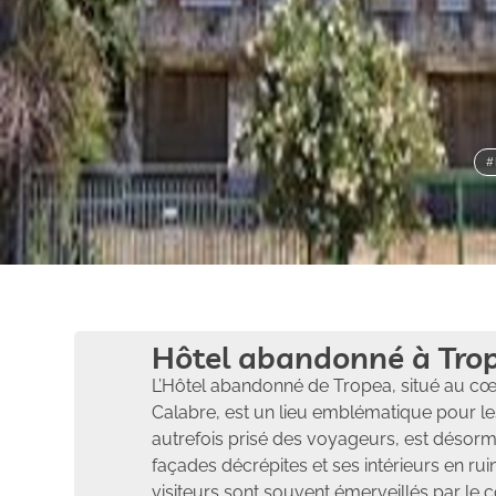
#
Hôtel abandonné à Trop
L’Hôtel abandonné de Tropea, situé au cœu
Calabre, est un lieu emblématique pour le
autrefois prisé des voyageurs, est désorma
façades décrépites et ses intérieurs en rui
visiteurs sont souvent émerveillés par le c