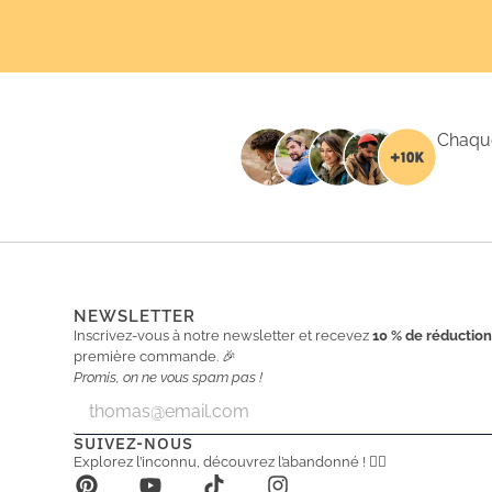
Chaque
NEWSLETTER
Inscrivez-vous à notre newsletter et recevez
10 % de réductio
première commande. 🎉
Promis, on ne vous spam pas !
E
E
m
m
a
a
SUIVEZ-NOUS
i
i
Explorez l’inconnu, découvrez l’abandonné ! 🕵️‍♂️
l
l
*