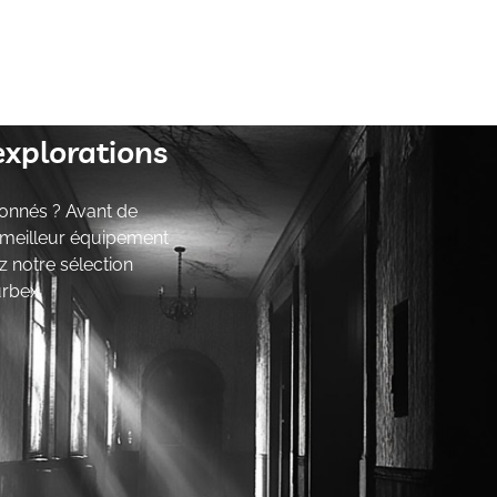
explorations
onnés ? Avant de
e meilleur équipement
z notre sélection
urbex.