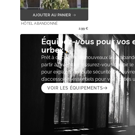
AJOUTER AU PANIER
HÔTEL ABANDONNÉ
2,99
€
Équipez-vous pour vos 
urbex
Prêt à découvrir de nouveaux lieux aband
partir à l’aventure, assurez-vous d’avoir l
pour explorer en toute sécurité. Découvre
d’accessoires essentiels pour vos sorties 
VOIR LES ÉQUIPEMENTS