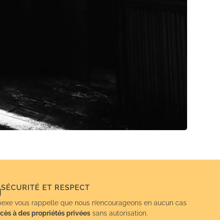
SÉCURITÉ ET RESPECT
exe vous rappelle que nous n’encourageons en aucun cas
cès à des propriétés privées
sans autorisation.