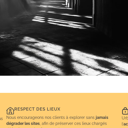
RESPECT DES LIEUX
Nous encourageons nos clients à explorer sans
jamais
Urb
us
dégrader les sites
, afin de préserver ces lieux chargés
l’
ac