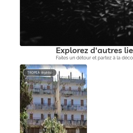
Explorez d'autres lie
Faites un détour et partez à la déco
TROPEA (89861)