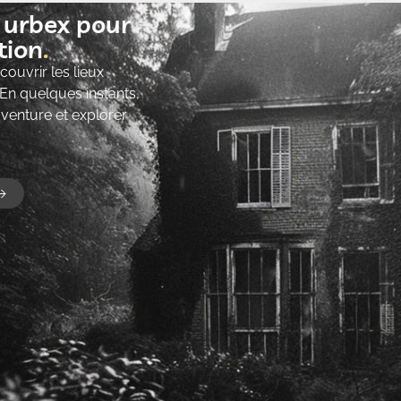
t urbex pour
ion​
ouvrir les lieux
 En quelques instants,
’aventure et explorer