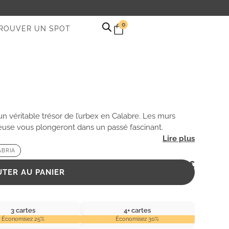
0
ROUVER UN SPOT
 véritable trésor de l’urbex en Calabre. Les murs
ieuse vous plongeront dans un passé fascinant.
ABRIA
2,99
€
UTER AU PANIER
3 cartes
4+ cartes
Économisez 25%
Économisez 30%