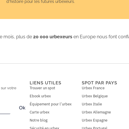
d’histoire pour les futures urbexeurs.
 mois, plus de
20 000 urbexeurs
en Europe nous font conf
LIENS UTILES
SPOT PAR PAYS
Trouver un spot
Urbex France
n
sur votre
Ebook urbex
Urbex Belgique
Équipement pour l’urbex
Urbex Italie
Ok
Carte urbex
Urbex Allemagne
Notre blog
Urbex Espagne
Sécurité en urbex
Urbex Portugal