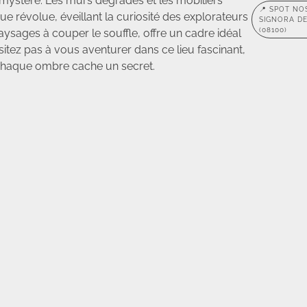
 mystère. Les murs dégradés et les mobiliers
📍 SPOT NO
e révolue, éveillant la curiosité des explorateurs
SIGNORA D
(08100)
paysages à couper le souffle, offre un cadre idéal
tez pas à vous aventurer dans ce lieu fascinant,
 chaque ombre cache un secret.