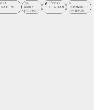
STRA
🇫🇷
🏚️ DÉCORS
📅
E SU MONTE
URBEX
AUTHENTIQUES
DISPONIBILITÉ
SARDEGNA
IMMÉDIATE