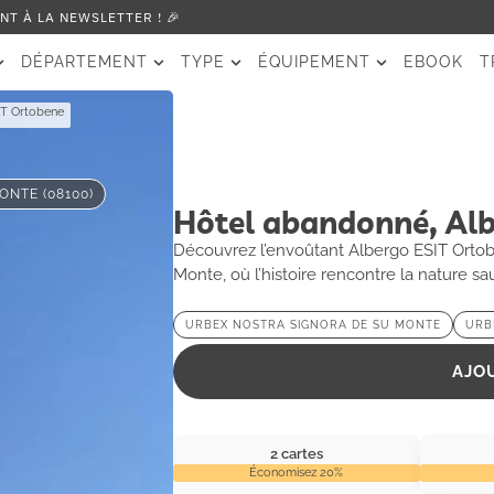
T À LA NEWSLETTER ! 🎉
DÉPARTEMENT
TYPE
ÉQUIPEMENT
EBOOK
T
IT Ortobene
NTE (08100)
Hôtel abandonné, Alb
Découvrez l’envoûtant Albergo ESIT Orto
Monte, où l’histoire rencontre la nature sa
URBEX NOSTRA SIGNORA DE SU MONTE
URB
AJO
2 cartes
Économisez 20%