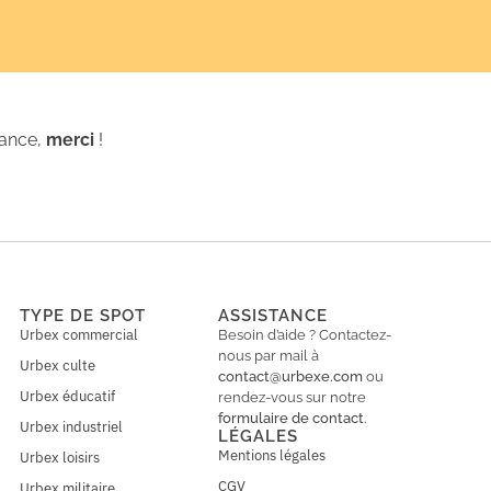
iance,
merci
!
TYPE DE SPOT
ASSISTANCE
Urbex commercial
Besoin d’aide ? Contactez-
nous par mail à
Urbex culte
contact@urbexe.com
ou
Urbex éducatif
rendez-vous sur notre
formulaire de contact
.
Urbex industriel
LÉGALES
Mentions légales
Urbex loisirs
CGV
Urbex militaire