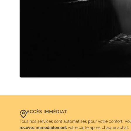
ACCÈS IMMÉDIAT
Tous nos services sont automatisés pour votre confort. Vo
recevez immédiatement
votre carte après chaque achat.