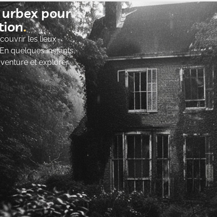
t urbex pour
ion​
ouvrir les lieux
 En quelques instants,
’aventure et explorer