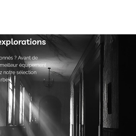
explorations
onnés ? Avant de
e meilleur équipement
z notre sélection
urbex.