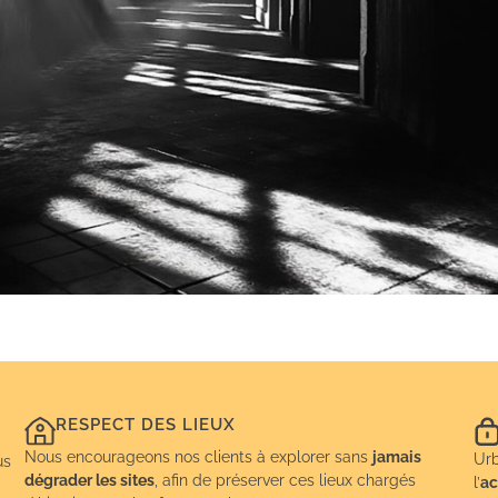
RESPECT DES LIEUX
Nous encourageons nos clients à explorer sans
jamais
Urb
us
dégrader les sites
, afin de préserver ces lieux chargés
l’
ac