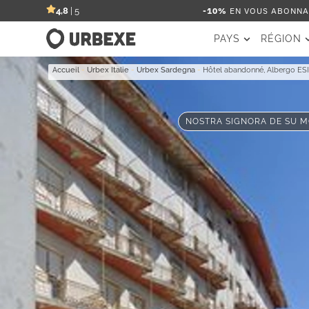
-10%
EN VOUS ABONNAN
4,8
| 5
PAYS
RÉGION
Accueil
-
Urbex Italie
-
Urbex Sardegna
-
Hôtel abandonné, Albergo ES
NOSTRA SIGNORA DE SU MO