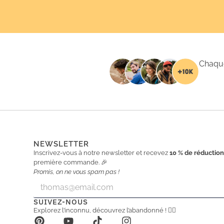
Chaque
NEWSLETTER
Inscrivez-vous à notre newsletter et recevez
10 % de réductio
première commande. 🎉
Promis, on ne vous spam pas !
E
E
m
m
a
a
SUIVEZ-NOUS
i
i
Explorez l’inconnu, découvrez l’abandonné ! 🕵️‍♂️
l
l
*