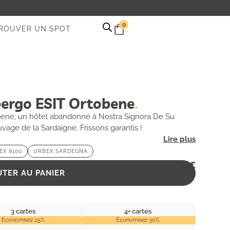
0
ROUVER UN SPOT
ergo ESIT Ortobene
bene, un hôtel abandonné à Nostra Signora De Su
uvage de la Sardaigne. Frissons garantis !
EX 8100
URBEX SARDEGNA
2,99
€
UTER AU PANIER
3 cartes
4+ cartes
Économisez 25%
Économisez 30%