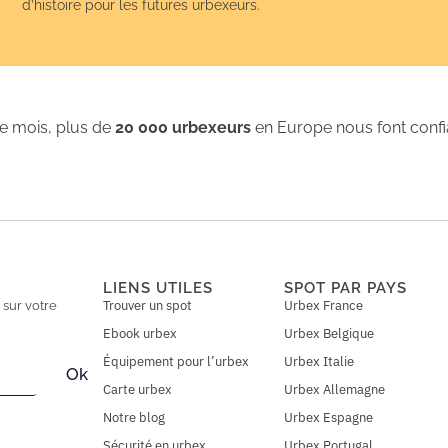
d’histoire pour les futures urbexeurs.
 mois, plus de
20 000 urbexeurs
en Europe nous font conf
LIENS UTILES
SPOT PAR PAYS
Trouver un spot
Urbex France
n
sur votre
Ebook urbex
Urbex Belgique
Équipement pour l’urbex
Urbex Italie
Ok
Carte urbex
Urbex Allemagne
Notre blog
Urbex Espagne
Sécurité en urbex
Urbex Portugal