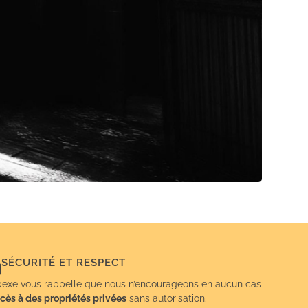
SÉCURITÉ ET RESPECT
exe vous rappelle que nous n’encourageons en aucun cas
cès à des propriétés privées
sans autorisation.