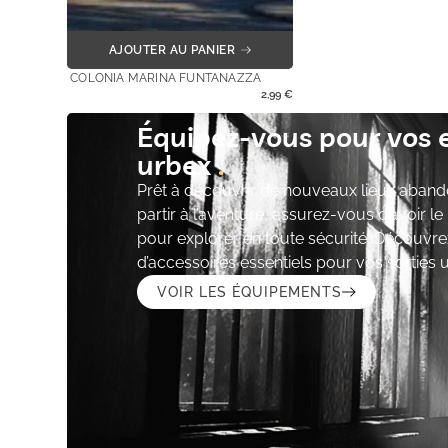
AJOUTER AU PANIER
COLONIA MARINA FUNTANAZZA
2,99
€
Équipez-vous pour vos 
urbex
Prêt à découvrir de nouveaux lieux aband
partir à l’aventure, assurez-vous d’avoir l
pour explorer en toute sécurité. Découvre
d’accessoires essentiels pour vos sorties 
VOIR LES ÉQUIPEMENTS