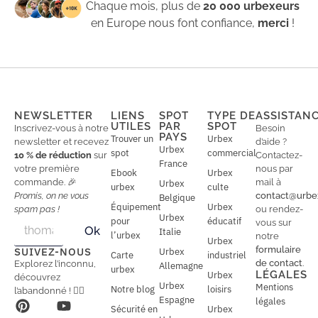
Chaque mois, plus de
20 000 urbexeurs
en Europe nous font confiance,
merci
!
NEWSLETTER
LIENS
SPOT
TYPE DE
ASSISTAN
UTILES
PAR
SPOT
Inscrivez-vous à notre
Besoin
PAYS
Trouver un
Urbex
newsletter et recevez
d’aide ?
Urbex
spot
commercial
10 % de réduction
sur
Contactez-
France
votre première
nous par
Ebook
Urbex
commande. 🎉
mail à
Urbex
urbex
culte
Promis, on ne vous
contact@urbe
Belgique
Équipement
Urbex
spam pas !
ou rendez-
Urbex
E
pour
éducatif
E
vous sur
Ok
Italie
m
m
l’urbex
notre
Urbex
a
a
formulaire
SUIVEZ-NOUS
Urbex
Carte
industriel
i
i
de contact
.
Explorez l’inconnu,
Allemagne
l
urbex
l
LÉGALES
Urbex
découvrez
*
Urbex
Mentions
Notre blog
loisirs
l’abandonné ! 🕵️‍♂️
Espagne
légales
Sécurité en
Urbex