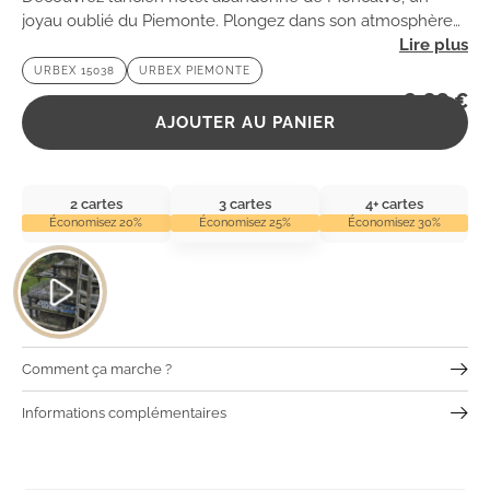
joyau oublié du Piemonte. Plongez dans son atmosphère
mystérieuse et laissez-vous envoûter par son histoire
URBEX 15038
URBEX PIEMONTE
fascinante.
2,99
€
AJOUTER AU PANIER
2 cartes
3 cartes
4+ cartes
Économisez 20%
Économisez 25%
Économisez 30%
Comment ça marche ?
Informations complémentaires