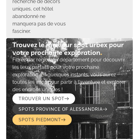
recherche de décors
uniques, cet hôtel
abandonné ne
manquera pas de vous
fasciner.
Trouvez le meilleur spot urbex pour
votre prochaine exploration​
Filtrez par région ou département pour découvrir
les lieux parfaits pour votre prochaine
exploration. En quelques instants, vous aurez
toutes les infos pour partir à l’aventure et explorer
des endroits uniques !
TROUVER UN SPOT
SPOTS PROVINCE OF ALESSANDRIA
SPOTS PIEDMONT