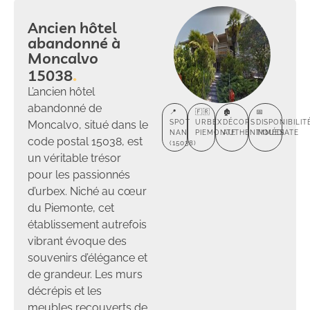
Ancien hôtel
abandonné à
Moncalvo
15038
L’ancien hôtel
abandonné de
📍
🇫🇷
🏚️
📅
Moncalvo, situé dans le
SPOT
URBEX
DÉCORS
DISPONIBILIT
NAN
PIEMONTE
AUTHENTIQUES
IMMÉDIATE
code postal 15038, est
(15038)
un véritable trésor
pour les passionnés
d’urbex. Niché au cœur
du Piemonte, cet
établissement autrefois
vibrant évoque des
souvenirs d’élégance et
de grandeur. Les murs
décrépis et les
meubles recouverts de