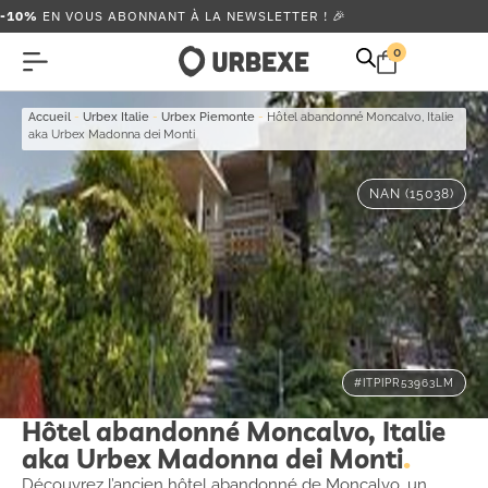
-10%
EN VOUS ABONNANT À LA NEWSLETTER ! 🎉
0
Accueil
-
Urbex Italie
-
Urbex Piemonte
-
Hôtel abandonné Moncalvo, Italie
aka Urbex Madonna dei Monti
NAN (15038)
#ITPIPR53963LM
Hôtel abandonné Moncalvo, Italie
aka Urbex Madonna dei Monti
Découvrez l’ancien hôtel abandonné de Moncalvo, un