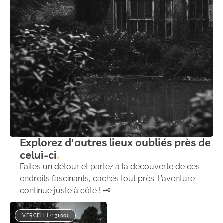
Explorez d'autres lieux oubliés près de
celui-ci
Faites un détour et partez à la découverte de ces
endroits fascinants, cachés tout près. L’aventure
continue juste à côté ! 🗝️
VERCELLI (13100)