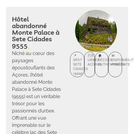
Hôtel
abandonné
Monte Palace à
Sete Cidades
9555
Niché au cœur des
📍
🇫🇷
🏚️
📅
paysages
SPOT
URBEX
DÉCORS
DISPONIBILIT
SETE
AÇORES
AUTHENTIQUES
IMMÉDIATE
époustouflants des
CIDADES
(9555)
Açores, l’hôtel
abandonné Monte
Palace à Sete Cidades
(9555) est un véritable
trésor pour les
passionnés d’urbex.
Offrant une vue
imprenable sur le
célèbre lac des Sete