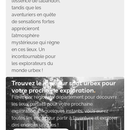
l’essence de l’abandon,
tandis que les
aventuriers en quête
de sensations fortes
apprécieront
l’atmosphère
mystérieuse qui règne
en ces lieux. Un
incontournable pour
les explorateurs du
monde urbex !
Trouvez le meilleur spot urbex pour
votre prochaine exploration​
Filtrez par région ou département pour découvrir
les lieux parfaits pour votre prochaine
exploration. En quelques instants, vous aurez
toutes les infos pour partir à l’aventure et explorer
des endroits uniques !