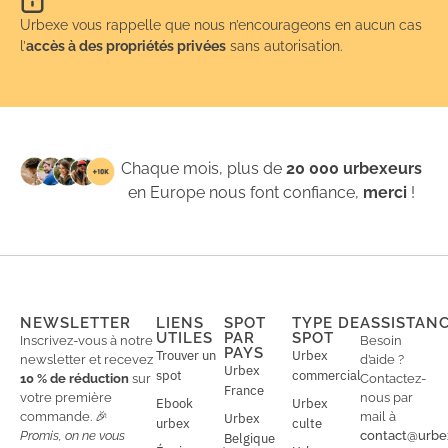
Urbexe vous rappelle que nous n’encourageons en aucun cas
l’
accès à des propriétés privées
sans autorisation.
Chaque mois, plus de
20 000 urbexeurs
en Europe nous font confiance,
merci
!
NEWSLETTER
LIENS
SPOT
TYPE DE
ASSISTAN
UTILES
PAR
SPOT
Inscrivez-vous à notre
Besoin
PAYS
Trouver un
Urbex
newsletter et recevez
d’aide ?
Urbex
spot
commercial
10 % de réduction
sur
Contactez-
France
votre première
nous par
Ebook
Urbex
commande. 🎉
mail à
Urbex
urbex
culte
Promis, on ne vous
contact@urbe
Belgique