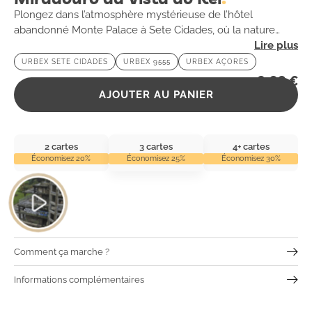
Plongez dans l’atmosphère mystérieuse de l’hôtel
abandonné Monte Palace à Sete Cidades, où la nature
reprend ses droits et où chaque pièce raconte une histoire
URBEX SETE CIDADES
URBEX 9555
URBEX AÇORES
oubliée. 🌿🏨
2,99
€
AJOUTER AU PANIER
2 cartes
3 cartes
4+ cartes
Économisez 20%
Économisez 25%
Économisez 30%
Comment ça marche ?
Informations complémentaires