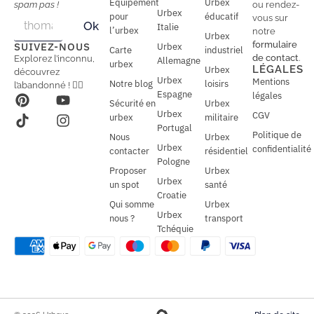
Équipement
Urbex
spam pas !
ou rendez-
Urbex
E
pour
éducatif
E
vous sur
Ok
Italie
m
m
l’urbex
notre
Urbex
a
a
formulaire
SUIVEZ-NOUS
Urbex
Carte
industriel
i
i
de contact
.
Explorez l’inconnu,
Allemagne
l
urbex
l
LÉGALES
Urbex
découvrez
*
Urbex
Mentions
Notre blog
loisirs
l’abandonné ! 🕵️‍♂️
Espagne
légales
Sécurité en
Urbex
Urbex
CGV
urbex
militaire
Portugal
Politique de
Nous
Urbex
Urbex
confidentialité
contacter
résidentiel
Pologne
Proposer
Urbex
Urbex
un spot
santé
Croatie
Qui somme
Urbex
Urbex
nous ?
transport
Tchéquie