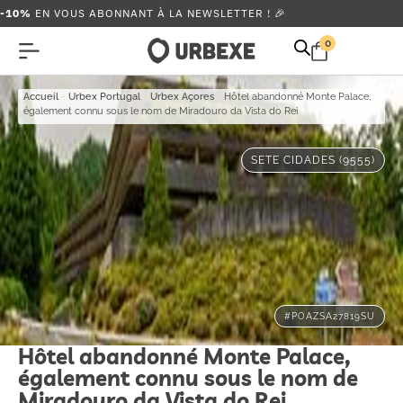
-10%
EN VOUS ABONNANT À LA NEWSLETTER ! 🎉
0
Accueil
-
Urbex Portugal
-
Urbex Açores
-
Hôtel abandonné Monte Palace,
également connu sous le nom de Miradouro da Vista do Rei
SETE CIDADES (9555)
#POAZSA27819SU
Hôtel abandonné Monte Palace,
également connu sous le nom de
Miradouro da Vista do Rei