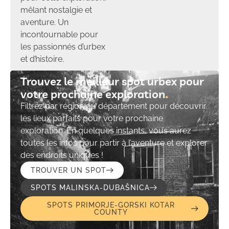
mêlant nostalgie et
aventure. Un
incontournable pour
les passionnés d’urbex
et d’histoire.
Trouvez le meilleur spot urbex pour
votre prochaine exploration​
Filtrez par région ou département pour découvrir
les lieux parfaits pour votre prochaine
exploration. En quelques instants, vous aurez
toutes les infos pour partir à l’aventure et explorer
des endroits uniques !
TROUVER UN SPOT
SPOTS MALINSKA-DUBAŠNICA
SPOTS PRIMORJE-GORSKI KOTAR
COUNTY