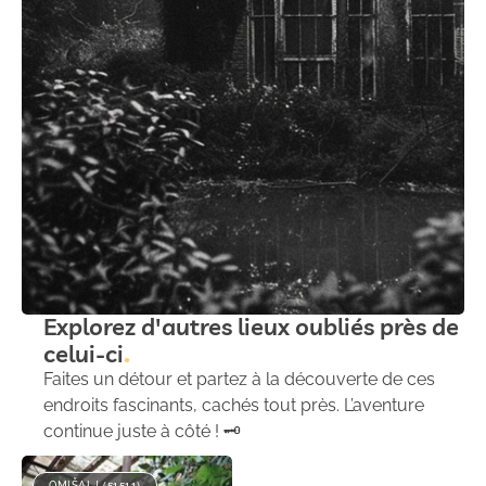
Explorez d'autres lieux oubliés près de
celui-ci
Faites un détour et partez à la découverte de ces
endroits fascinants, cachés tout près. L’aventure
continue juste à côté ! 🗝️
OMIŠALJ (51511)