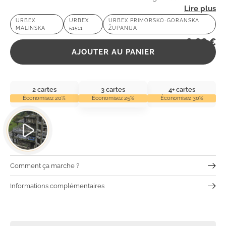
atmosphère nostalgique et admirez son architecture
URBEX
URBEX
URBEX PRIMORSKO-GORANSKA
MALINSKA
51511
ŽUPANIJA
majestueuse en ruine.
2,99
€
AJOUTER AU PANIER
2 cartes
3 cartes
4+ cartes
Économisez 20%
Économisez 25%
Économisez 30%
Comment ça marche ?
Informations complémentaires