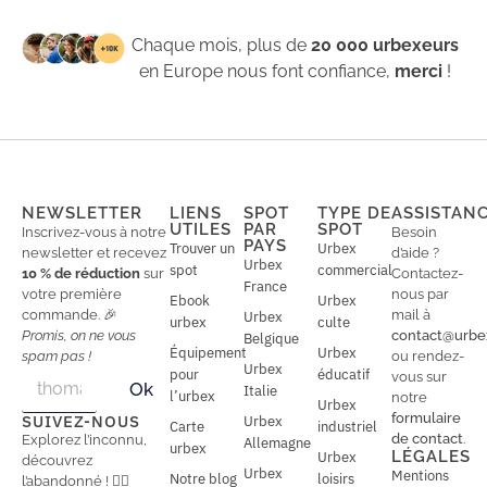
Chaque mois, plus de
20 000 urbexeurs
en Europe nous font confiance,
merci
!
NEWSLETTER
LIENS
SPOT
TYPE DE
ASSISTAN
UTILES
PAR
SPOT
Inscrivez-vous à notre
Besoin
PAYS
Trouver un
Urbex
newsletter et recevez
d’aide ?
Urbex
spot
commercial
10 % de réduction
sur
Contactez-
France
votre première
nous par
Ebook
Urbex
commande. 🎉
mail à
Urbex
urbex
culte
Promis, on ne vous
contact@urbe
Belgique
Équipement
Urbex
spam pas !
ou rendez-
Urbex
E
pour
éducatif
E
vous sur
Ok
Italie
m
m
l’urbex
notre
Urbex
a
a
formulaire
SUIVEZ-NOUS
Urbex
Carte
industriel
i
i
de contact
.
Explorez l’inconnu,
Allemagne
l
urbex
l
LÉGALES
Urbex
découvrez
*
Urbex
Mentions
Notre blog
loisirs
l’abandonné ! 🕵️‍♂️