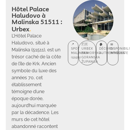
Hôtel Palace
Haludovo à
Malinska 51511 :
Urbex
L’Hôtel Palace
Haludovo, situé à
📍
🇫🇷
🏚️
📅
Malinska (51511), est un
SPOT
URBEX
DÉCORS
DISPONIBIL
MALINSKA
PRIMORSKO-
AUTHENTIQUES
IMMÉDIATE
trésor caché de la côte
(51511)
GORANSKA
ŽUPANIJA
de l’île de Krk. Ancien
symbole du luxe des
années 70, cet
établissement
témoigne d’une
époque dorée,
aujourd’hui marquée
par la décadence. Les
murs de cet hôtel
abandonné racontent