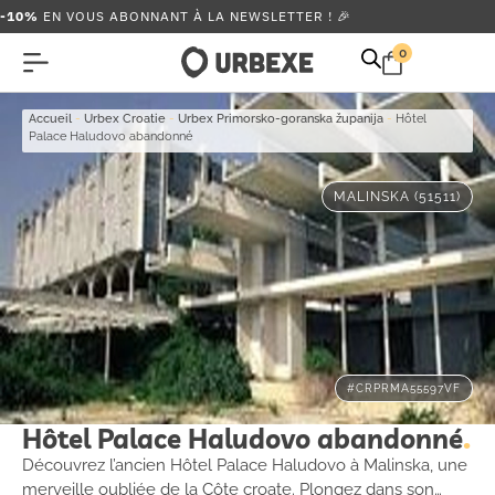
-10%
EN VOUS ABONNANT À LA NEWSLETTER ! 🎉
0
Accueil
-
Urbex Croatie
-
Urbex Primorsko-goranska županija
-
Hôtel
Palace Haludovo abandonné
MALINSKA (51511)
#CRPRMA55597VF
Hôtel Palace Haludovo abandonné
Découvrez l’ancien Hôtel Palace Haludovo à Malinska, une
merveille oubliée de la Côte croate. Plongez dans son