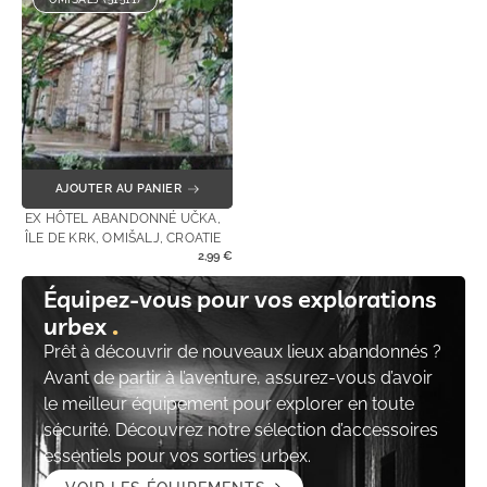
AJOUTER AU PANIER
EX HÔTEL ABANDONNÉ UČKA,
ÎLE DE KRK, OMIŠALJ, CROATIE
2,99
€
Équipez-vous pour vos explorations
urbex
Prêt à découvrir de nouveaux lieux abandonnés ?
Avant de partir à l’aventure, assurez-vous d’avoir
le meilleur équipement pour explorer en toute
sécurité. Découvrez notre sélection d’accessoires
essentiels pour vos sorties urbex.