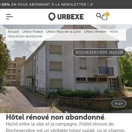
-10%
EN VOUS ABONNANT À LA NEWSLETTER ! 🎉
0
Accueil
-
Urbex France
-
Urbex Pays de la Loire
-
Urbex Vendée
-
Hôtel
rénové non abandonné
ROCHESERVIÈRE (85620)
#15H
Hôtel rénové non abandonné
Niché entre la ville et la campagne, l’hôtel rénové de
Rocheservière est un véritable trésor oublié, où le charme