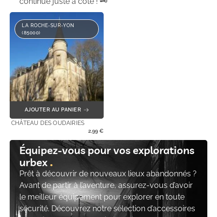
continue juste à côté ! 🗝️
LA ROCHE-SUR-YON
(85000)
AJOUTER AU PANIER
CHÂTEAU DES OUDAIRIES
2,99
€
Équipez-vous pour vos explorations
urbex
Prêt à découvrir de nouveaux lieux abandonnés ?
Avant de partir à l’aventure, assurez-vous d’avoir
le meilleur équipement pour explorer en toute
sécurité. Découvrez notre sélection d’accessoires