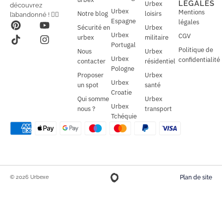
LÉGALES
Urbex
découvrez
*
Urbex
Mentions
Notre blog
loisirs
l’abandonné ! 🕵️‍♂️
Espagne
légales
Sécurité en
Urbex
Urbex
CGV
urbex
militaire
Portugal
Politique de
Nous
Urbex
Urbex
confidentialité
contacter
résidentiel
Pologne
Proposer
Urbex
Urbex
un spot
santé
Croatie
Qui somme
Urbex
Urbex
nous ?
transport
Tchéquie
© 2026 Urbexe
Plan de site