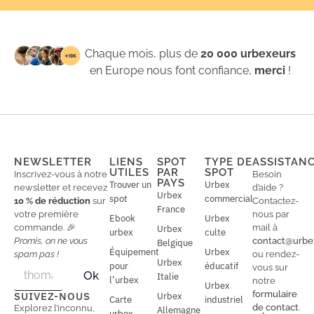
Chaque mois, plus de
20 000 urbexeurs
en Europe nous font confiance,
merci
!
NEWSLETTER
LIENS
SPOT
TYPE DE
ASSISTAN
UTILES
PAR
SPOT
Inscrivez-vous à notre
Besoin
PAYS
Trouver un
Urbex
newsletter et recevez
d’aide ?
Urbex
spot
commercial
10 % de réduction
sur
Contactez-
France
votre première
nous par
Ebook
Urbex
commande. 🎉
mail à
Urbex
urbex
culte
Promis, on ne vous
contact@urbe
Belgique
Équipement
Urbex
spam pas !
ou rendez-
Urbex
E
pour
éducatif
E
vous sur
Ok
Italie
m
m
l’urbex
notre
Urbex
a
a
formulaire
SUIVEZ-NOUS
Urbex
Carte
industriel
i
i
de contact
.
Explorez l’inconnu,
Allemagne
l
urbex
l