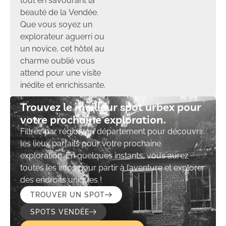
tout en savourant la
beauté de la Vendée.
Que vous soyez un
explorateur aguerri ou
un novice, cet hôtel au
charme oublié vous
attend pour une visite
inédite et enrichissante.
Trouvez le meilleur spot urbex pour
votre prochaine exploration​
Filtrez par région ou département pour découvrir
les lieux parfaits pour votre prochaine
exploration. En quelques instants, vous aurez
toutes les infos pour partir à l’aventure et explorer
des endroits uniques !
TROUVER UN SPOT
SPOTS VENDÉE