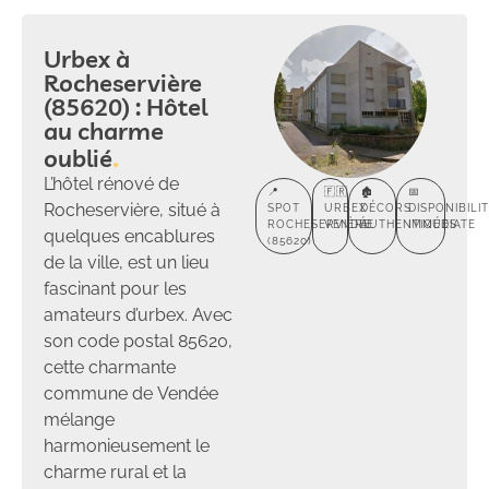
Urbex à
Rocheservière
(85620) : Hôtel
au charme
oublié
L’hôtel rénové de
📍
🇫🇷
🏚️
📅
Rocheservière, situé à
SPOT
URBEX
DÉCORS
DISPONIBILI
ROCHESERVIÈRE
VENDÉE
AUTHENTIQUES
IMMÉDIATE
quelques encablures
(85620)
de la ville, est un lieu
fascinant pour les
amateurs d’urbex. Avec
son code postal 85620,
cette charmante
commune de Vendée
mélange
harmonieusement le
charme rural et la