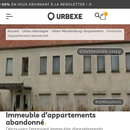
-10%
EN VOUS ABONNANT À LA NEWSLETTER ! 🎉
0
Accueil
-
Urbex Allemagne
-
Urbex Mecklenburg-Vorpommern
-
Immeuble
d’appartements abandonné
STAVENHAGEN (17153)
#GEME04781UG
Immeuble d’appartements
abandonné
Découvrez l’imposant immeuble d’appartements