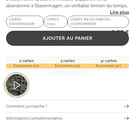
abandonné à Stavenhagen, un véritable témoin du temps.
Entre mystère et nostalgie, cet endroit offre une
expérience d’urbex captivante au cœur du
URBEX
URBEX
URBEX MECKLENBURG-
STAVENHAGEN
17153
VORPOMMERN
Mecklembourg-Poméranie-Occidentale.
2,99
€
AJOUTER AU PANIER
2 cartes
3 cartes
4+ cartes
Économisez 20%
Économisez 25%
Économisez 30%
Comment ça marche ?
Informations complémentaires