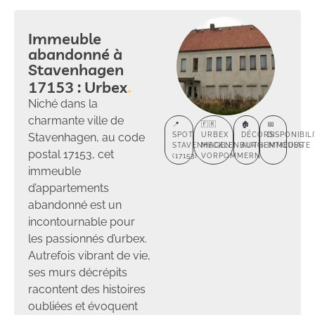
Immeuble
abandonné à
Stavenhagen
17153 : Urbex
Niché dans la
charmante ville de
📍
🇫🇷
🏚️
📅
Stavenhagen, au code
SPOT
URBEX
DÉCORS
DISPONIBIL
STAVENHAGEN
MECKLENBURG-
AUTHENTIQUES
IMMÉDIATE
postal 17153, cet
(17153)
VORPOMMERN
immeuble
d’appartements
abandonné est un
incontournable pour
les passionnés d’urbex.
Autrefois vibrant de vie,
ses murs décrépits
racontent des histoires
oubliées et évoquent