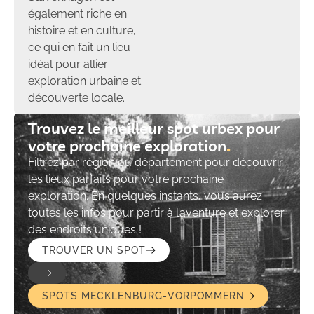
également riche en
histoire et en culture,
ce qui en fait un lieu
idéal pour allier
exploration urbaine et
découverte locale.
Trouvez le meilleur spot urbex pour
votre prochaine exploration​
Filtrez par région ou département pour découvrir
les lieux parfaits pour votre prochaine
exploration. En quelques instants, vous aurez
toutes les infos pour partir à l’aventure et explorer
des endroits uniques !
TROUVER UN SPOT
SPOTS MECKLENBURG-VORPOMMERN