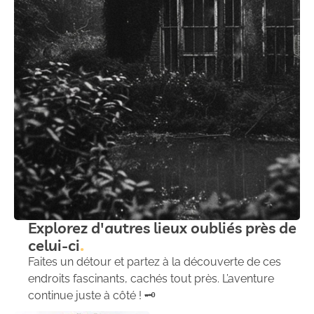
Explorez d'autres lieux oubliés près de
celui-ci
Faites un détour et partez à la découverte de ces
endroits fascinants, cachés tout près. L’aventure
continue juste à côté ! 🗝️