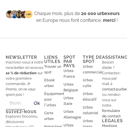
Chaque mois, plus de
20 000 urbexeurs
en Europe nous font confiance,
merci
!
NEWSLETTER
LIENS
SPOT
TYPE DE
ASSISTAN
UTILES
PAR
SPOT
Inscrivez-vous à notre
Besoin
PAYS
Trouver un
Urbex
newsletter et recevez
d’aide ?
Urbex
spot
commercial
10 % de réduction
sur
Contactez-
France
votre première
nous par
Ebook
Urbex
commande. 🎉
mail à
Urbex
urbex
culte
Promis, on ne vous
contact@urbe
Belgique
Équipement
Urbex
spam pas !
ou rendez-
Urbex
E
pour
éducatif
E
vous sur
Ok
Italie
m
m
l’urbex
notre
Urbex
a
a
formulaire
SUIVEZ-NOUS
Urbex
Carte
industriel
i
i
de contact
.
Explorez l’inconnu,
Allemagne
l
urbex
l
LÉGALES
Urbex
découvrez
*
Urbex
Mentions
Notre blog
loisirs