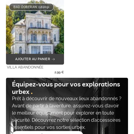
BAD DOBERAN (18209)
AJOUTER AU PANIER
VILLA ABANDONNÉE
2,99
€
Équipez-vous pour vos explorations
urbex
Prêt à découvrir de nouveaux lieux abandonnés ?
Avant de partir à l’aventure, assurez-vous d’avoir
le meilleur équipement pour explorer en toute
sécurité. Découvrez notre sélection d’accessoires
essentiels pour vos sorties urbex.