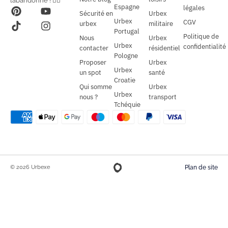
l’abandonné ! 🕵️‍♂️
Espagne
légales
Sécurité en
Urbex
Urbex
CGV
urbex
militaire
Portugal
Politique de
Nous
Urbex
Urbex
confidentialité
contacter
résidentiel
Pologne
Proposer
Urbex
Urbex
un spot
santé
Croatie
Qui somme
Urbex
Urbex
nous ?
transport
Tchéquie
© 2026 Urbexe
Plan de site