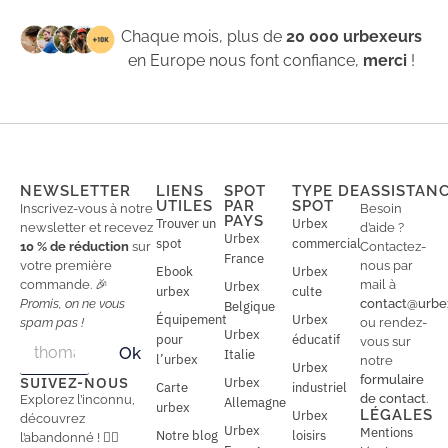
Chaque mois, plus de
20 000 urbexeurs
en Europe nous font confiance,
merci
!
NEWSLETTER
LIENS
SPOT
TYPE DE
ASSISTAN
UTILES
PAR
SPOT
Inscrivez-vous à notre
Besoin
PAYS
Trouver un
Urbex
newsletter et recevez
d’aide ?
Urbex
spot
commercial
10 % de réduction
sur
Contactez-
France
votre première
nous par
Ebook
Urbex
commande. 🎉
mail à
Urbex
urbex
culte
Promis, on ne vous
contact@urbe
Belgique
Équipement
Urbex
spam pas !
ou rendez-
Urbex
E
pour
éducatif
E
vous sur
Ok
Italie
m
m
l’urbex
notre
Urbex
a
a
formulaire
SUIVEZ-NOUS
Urbex
Carte
industriel
i
i
de contact
.
Explorez l’inconnu,
Allemagne
l
urbex
l
LÉGALES
Urbex
découvrez
*
Urbex
Mentions
Notre blog
loisirs
l’abandonné ! 🕵️‍♂️