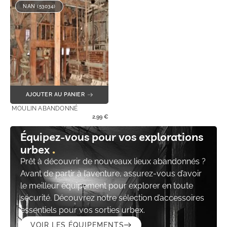
NAN (53034)
AJOUTER AU PANIER
MOULIN ABANDONNÉ
2,99
€
Équipez-vous pour vos explorations
urbex
Prêt à découvrir de nouveaux lieux abandonnés ?
Avant de partir à l’aventure, assurez-vous d’avoir
le meilleur équipement pour explorer en toute
sécurité. Découvrez notre sélection d’accessoires
essentiels pour vos sorties urbex.
VOIR LES ÉQUIPEMENTS