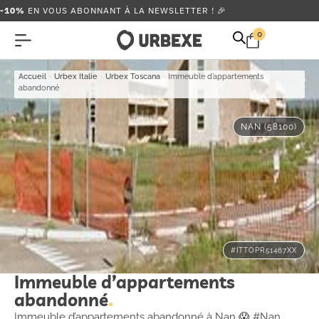
-10%
EN VOUS ABONNANT À LA NEWSLETTER ! 🎉
0
Accueil
-
Urbex Italie
-
Urbex Toscana
-
Immeuble d’appartements
abandonné
NAN (58100)
#ITTOPR51467XX
Immeuble d’appartements
abandonné
Immeuble d’appartements abandonné à Nan 😱 #Nan