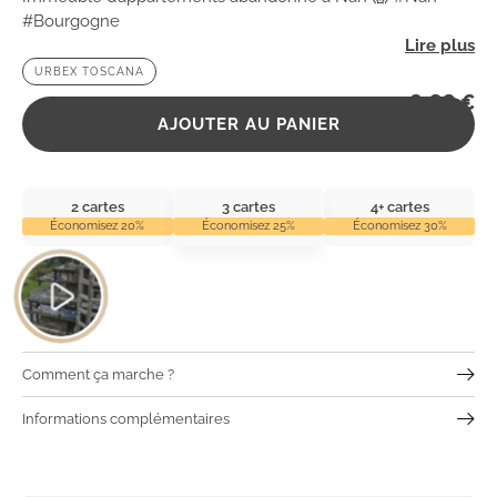
#Bourgogne
URBEX TOSCANA
2,99
€
AJOUTER AU PANIER
2 cartes
3 cartes
4+ cartes
Économisez 20%
Économisez 25%
Économisez 30%
Comment ça marche ?
Informations complémentaires