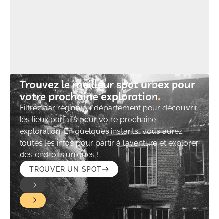
Trouvez le meilleur spot urbex pour
votre prochaine exploration​
Filtrez par région ou département pour découvrir
les lieux parfaits pour votre prochaine
exploration. En quelques instants, vous aurez
toutes les infos pour partir à l’aventure et explorer
des endroits uniques !
TROUVER UN SPOT