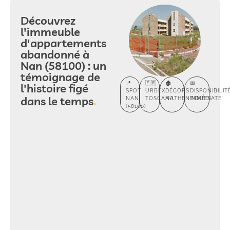
Découvrez
l'immeuble
d'appartements
abandonné à
Nan (58100) : un
témoignage de
📍
🇫🇷
🏚️
📅
l'histoire figé
SPOT
URBEX
DÉCORS
DISPONIBILIT
dans le temps
NAN
TOSCANA
AUTHENTIQUES
IMMÉDIATE
(58100)