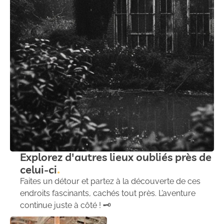
Explorez d'autres lieux oubliés près de
celui-ci
Faites un détour et partez à la découverte de ces
endroits fascinants, cachés tout près. L’aventure
continue juste à côté ! 🗝️