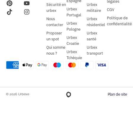
Espagne
légales
Sécurité en
Urbex
Urbex
CGV
urbex
militaire
Portugal
Politique de
Nous
Urbex
Urbex
confidentialité
contacter
résidentiel
Pologne
Proposer
Urbex
Urbex
un spot
santé
Croatie
Qui somme
Urbex
Urbex
nous ?
transport
Tchéquie
© 2026 Urbexe
Plan de site