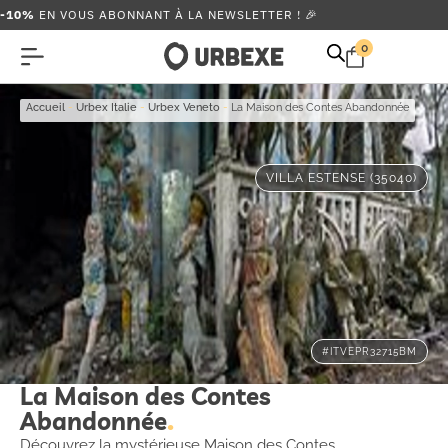
-10%
EN VOUS ABONNANT À LA NEWSLETTER ! 🎉
0
Accueil
-
Urbex Italie
-
Urbex Veneto
-
La Maison des Contes Abandonnée
VILLA ESTENSE (35040)
#ITVEPR32715BM
La Maison des Contes
Abandonnée
Découvrez la mystérieuse Maison des Contes