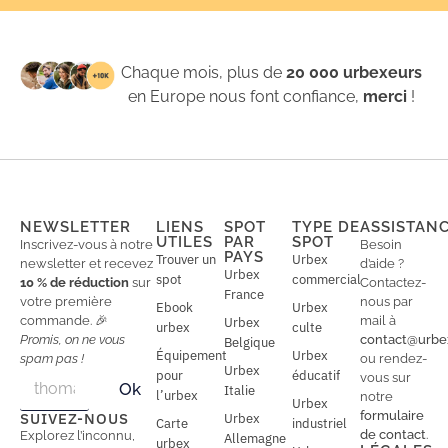
Chaque mois, plus de
20 000 urbexeurs
en Europe nous font confiance,
merci
!
NEWSLETTER
LIENS
SPOT
TYPE DE
ASSISTAN
UTILES
PAR
SPOT
Inscrivez-vous à notre
Besoin
PAYS
Trouver un
Urbex
newsletter et recevez
d’aide ?
Urbex
spot
commercial
10 % de réduction
sur
Contactez-
France
votre première
nous par
Ebook
Urbex
commande. 🎉
mail à
Urbex
urbex
culte
Promis, on ne vous
contact@urbe
Belgique
Équipement
Urbex
spam pas !
ou rendez-
Urbex
E
pour
éducatif
E
vous sur
Ok
Italie
m
m
l’urbex
notre
Urbex
a
a
formulaire
SUIVEZ-NOUS
Urbex
Carte
industriel
i
i
de contact
.
Explorez l’inconnu,
Allemagne
l
urbex
l