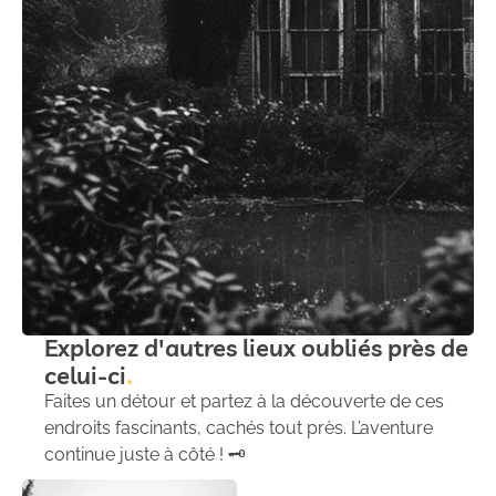
Explorez d'autres lieux oubliés près de
celui-ci
Faites un détour et partez à la découverte de ces
endroits fascinants, cachés tout près. L’aventure
continue juste à côté ! 🗝️