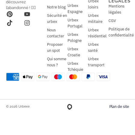
LÉGALES
Urbex
découvrez
*
Urbex
Mentions
Notre blog
loisirs
l’abandonné ! 🕵️‍♂️
Espagne
légales
Sécurité en
Urbex
Urbex
CGV
urbex
militaire
Portugal
Politique de
Nous
Urbex
Urbex
confidentialité
contacter
résidentiel
Pologne
Proposer
Urbex
Urbex
un spot
santé
Croatie
Qui somme
Urbex
Urbex
nous ?
transport
Tchéquie
© 2026 Urbexe
Plan de site