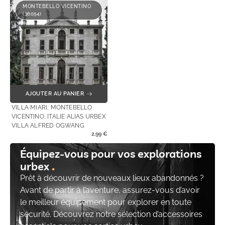
MONTEBELLO VICENTINO
(36054)
AJOUTER AU PANIER
VILLA MIARI, MONTEBELLO
VICENTINO, ITALIE ALIAS URBEX
VILLA ALFRED OGWANG
2,99
€
Équipez-vous pour vos explorations
urbex
Prêt à découvrir de nouveaux lieux abandonnés ?
Avant de partir à l’aventure, assurez-vous d’avoir
le meilleur équipement pour explorer en toute
sécurité. Découvrez notre sélection d’accessoires