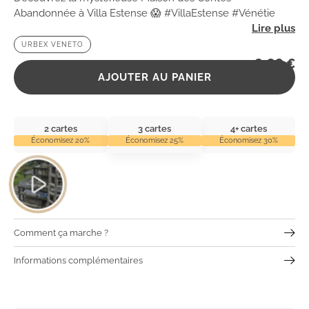
Abandonnée à Villa Estense 😱 #VillaEstense #Vénétie
URBEX VENETO
2,99
€
AJOUTER AU PANIER
2 cartes
3 cartes
4+ cartes
Économisez 20%
Économisez 25%
Économisez 30%
Comment ça marche ?
Informations complémentaires