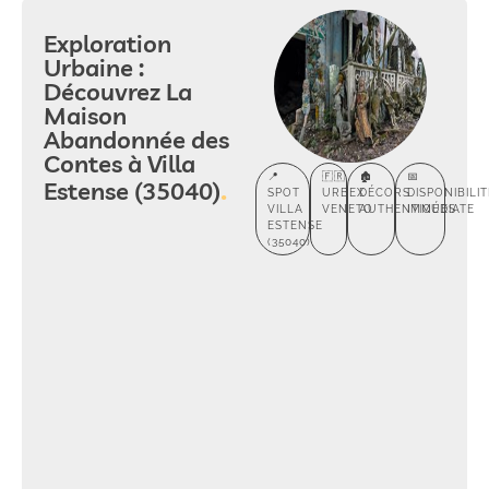
Exploration
Urbaine :
Découvrez La
Maison
Abandonnée des
Contes à Villa
📍
🇫🇷
🏚️
📅
Estense (35040)
SPOT
URBEX
DÉCORS
DISPONIBILI
VILLA
VENETO
AUTHENTIQUES
IMMÉDIATE
ESTENSE
(35040)