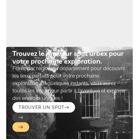
Trouvez le meilleur spot urbex pour
votre prochaine exploration​
Filtrez par région ou département pour découvrir
les lieux parfaits pour votre prochaine
exploration. En quelques instants, vous aurez
toutes les infos pour partir à l’aventure et explorer
des endroits uniques !
TROUVER UN SPOT