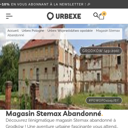
-10%
EN VOUS ABONNANT À LA NEWSLETTER ! 🎉
0
Accueil
-
Urbex Pologne
-
Urbex Województwo opolskie
-
Magasin Stemax
Abandonné
GRODKÓW (49-200)
#POWOPO41497BY
Magasin Stemax Abandonné
Découvrez l’énigmatique magasin Stemax abandonné à
Grodków ! Une aventure urbaine fascinante vous attend