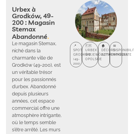
Urbex à
Grodków, 49-
200 : Magasin
Stemax
Abandonné
Le magasin Stemax,
📍
🇫🇷
🏚️
📅
niché dans la
SPOT
URBEX
DÉCORS
DISPONIBILI
GRODKÓW
WOJEWÓDZTWO
AUTHENTIQUES
IMMÉDIATE
charmante ville de
(49-
OPOLSKIE
200)
Grodków (49-200), est
un véritable trésor
pour les passionnés
d’urbex. Abandonné
depuis plusieurs
années, cet espace
commercial offre une
atmosphère intrigante,
où le temps semble
s’être arrêté. Les murs