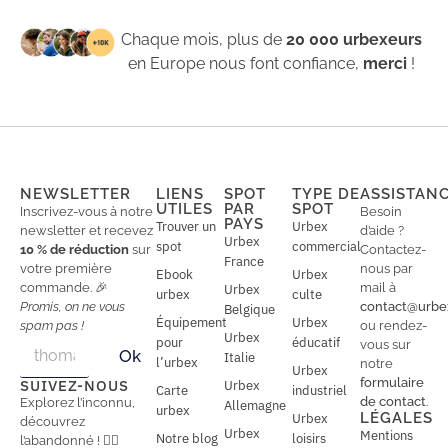
Chaque mois, plus de
20 000 urbexeurs
en Europe nous font confiance,
merci
!
NEWSLETTER
LIENS
SPOT
TYPE DE
ASSISTAN
UTILES
PAR
SPOT
Inscrivez-vous à notre
Besoin
PAYS
Trouver un
Urbex
newsletter et recevez
d’aide ?
Urbex
spot
commercial
10 % de réduction
sur
Contactez-
France
votre première
nous par
Ebook
Urbex
commande. 🎉
mail à
Urbex
urbex
culte
Promis, on ne vous
contact@urbe
Belgique
Équipement
Urbex
spam pas !
ou rendez-
Urbex
E
pour
éducatif
E
vous sur
Ok
Italie
m
m
l’urbex
notre
Urbex
a
a
formulaire
SUIVEZ-NOUS
Urbex
Carte
industriel
i
i
de contact
.
Explorez l’inconnu,
Allemagne
l
urbex
l
LÉGALES
Urbex
découvrez
*
Urbex
Mentions
Notre blog
loisirs
l’abandonné ! 🕵️‍♂️