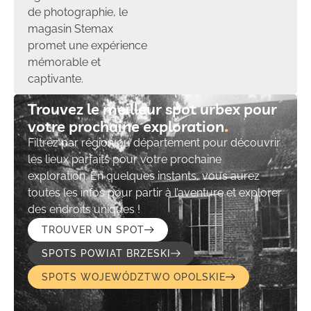
de photographie, le
magasin Stemax
promet une expérience
mémorable et
captivante.
Trouvez le meilleur spot urbex pour
votre prochaine exploration​
Filtrez par région ou département pour découvrir
les lieux parfaits pour votre prochaine
exploration. En quelques instants, vous aurez
toutes les infos pour partir à l’aventure et explorer
des endroits uniques !
TROUVER UN SPOT
SPOTS POWIAT BRZESKI
SPOTS WOJEWÓDZTWO OPOLSKIE