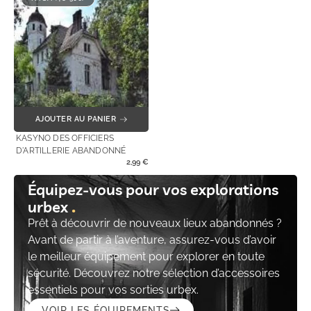
AJOUTER AU PANIER
KASYNO DES OFFICIERS
D'ARTILLERIE ABANDONNÉ
2,99
€
Équipez-vous pour vos explorations
urbex
Prêt à découvrir de nouveaux lieux abandonnés ?
Avant de partir à l’aventure, assurez-vous d’avoir
le meilleur équipement pour explorer en toute
sécurité. Découvrez notre sélection d’accessoires
essentiels pour vos sorties urbex.
VOIR LES ÉQUIPEMENTS