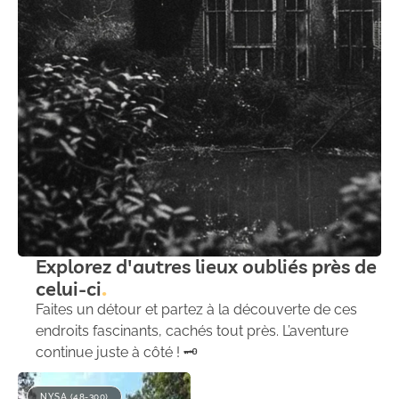
Explorez d'autres lieux oubliés près de
celui-ci
Faites un détour et partez à la découverte de ces
endroits fascinants, cachés tout près. L’aventure
continue juste à côté ! 🗝️
NYSA (48-300)