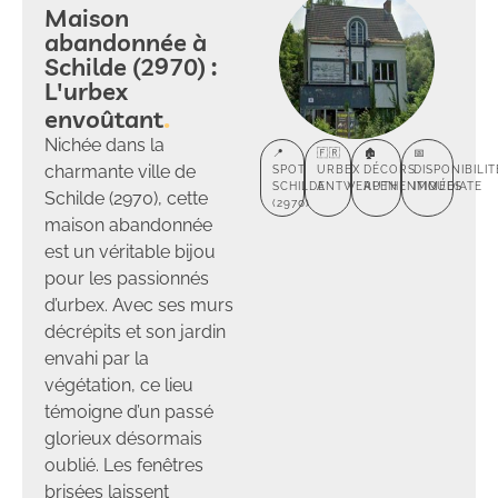
Maison
abandonnée à
Schilde (2970) :
L'urbex
envoûtant
Nichée dans la
📍
🇫🇷
🏚️
📅
charmante ville de
SPOT
URBEX
DÉCORS
DISPONIBILIT
SCHILDE
ANTWERPEN
AUTHENTIQUES
IMMÉDIATE
Schilde (2970), cette
(2970)
maison abandonnée
est un véritable bijou
pour les passionnés
d’urbex. Avec ses murs
décrépits et son jardin
envahi par la
végétation, ce lieu
témoigne d’un passé
glorieux désormais
oublié. Les fenêtres
brisées laissent