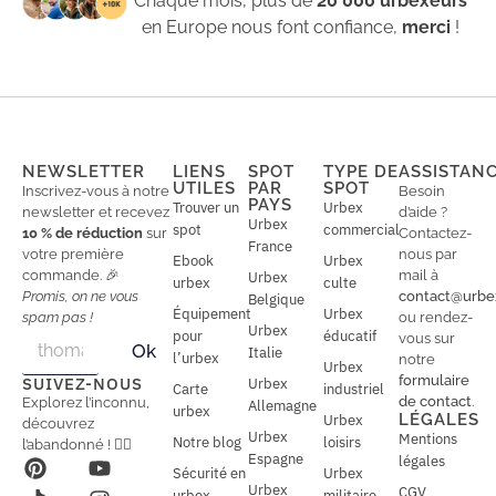
Chaque mois, plus de
20 000 urbexeurs
en Europe nous font confiance,
merci
!
NEWSLETTER
LIENS
SPOT
TYPE DE
ASSISTAN
UTILES
PAR
SPOT
Inscrivez-vous à notre
Besoin
PAYS
Trouver un
Urbex
newsletter et recevez
d’aide ?
Urbex
spot
commercial
10 % de réduction
sur
Contactez-
France
votre première
nous par
Ebook
Urbex
commande. 🎉
mail à
Urbex
urbex
culte
Promis, on ne vous
contact@urbe
Belgique
Équipement
Urbex
spam pas !
ou rendez-
Urbex
E
pour
éducatif
E
vous sur
Ok
Italie
m
m
l’urbex
notre
Urbex
a
a
formulaire
SUIVEZ-NOUS
Urbex
Carte
industriel
i
i
de contact
.
Explorez l’inconnu,
Allemagne
l
urbex
l
LÉGALES
Urbex
découvrez
*
Urbex
Mentions
Notre blog
loisirs
l’abandonné ! 🕵️‍♂️
Espagne
légales
Sécurité en
Urbex
Urbex
CGV
urbex
militaire