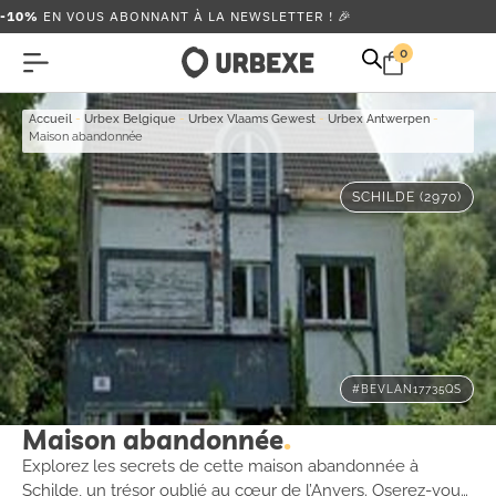
-10%
EN VOUS ABONNANT À LA NEWSLETTER ! 🎉
0
Accueil
-
Urbex Belgique
-
Urbex Vlaams Gewest
-
Urbex Antwerpen
-
Maison abandonnée
SCHILDE (2970)
#BEVLAN17735QS
Maison abandonnée
Explorez les secrets de cette maison abandonnée à
Schilde, un trésor oublié au cœur de l’Anvers. Oserez-vous