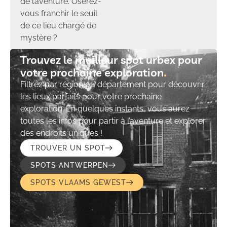
de l’aventure. Oserez-
vous franchir le seuil
de ce lieu chargé de
mystère ?
Trouvez le meilleur spot urbex pour
votre prochaine exploration​
Filtrez par région ou département pour découvrir
les lieux parfaits pour votre prochaine
exploration. En quelques instants, vous aurez
toutes les infos pour partir à l’aventure et explorer
des endroits uniques !
TROUVER UN SPOT
SPOTS ANTWERPEN
SPOTS VLAAMS GEWEST