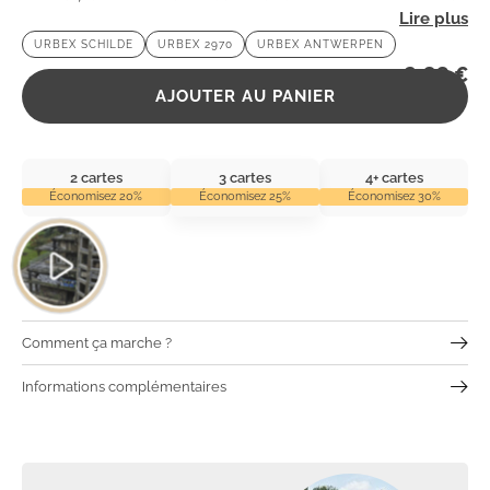
pénétrer dans cet univers mystérieux chargé d’histoires ?
URBEX SCHILDE
URBEX 2970
URBEX ANTWERPEN
2,99
€
AJOUTER AU PANIER
2 cartes
3 cartes
4+ cartes
Économisez 20%
Économisez 25%
Économisez 30%
Comment ça marche ?
Informations complémentaires