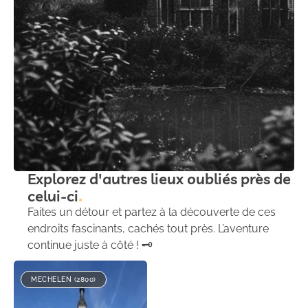
Explorez d'autres lieux oubliés près de
celui-ci
Faites un détour et partez à la découverte de ces
endroits fascinants, cachés tout près. L’aventure
continue juste à côté ! 🗝️
MECHELEN (2800)