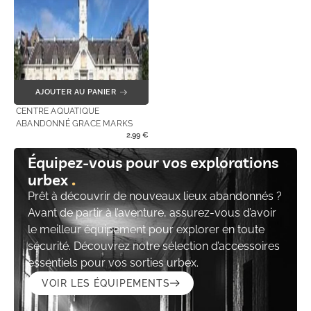
AJOUTER AU PANIER
CENTRE AQUATIQUE
ABANDONNÉ GRACE MARKS
2,99
€
Équipez-vous pour vos explorations
urbex
Prêt à découvrir de nouveaux lieux abandonnés ?
Avant de partir à l’aventure, assurez-vous d’avoir
le meilleur équipement pour explorer en toute
sécurité. Découvrez notre sélection d’accessoires
essentiels pour vos sorties urbex.
VOIR LES ÉQUIPEMENTS