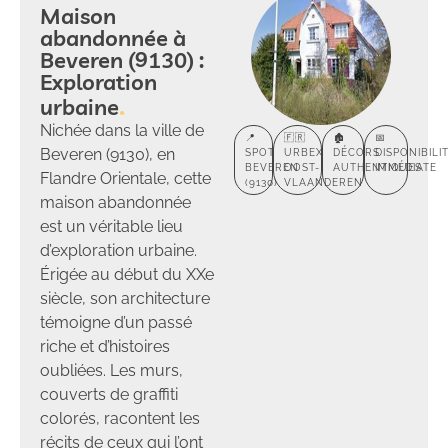
Maison
abandonnée à
Beveren (9130) :
Exploration
urbaine
Nichée dans la ville de
📍
🇫🇷
🏚️
📅
Beveren (9130), en
SPOT
URBEX
DÉCORS
DISPONIBILI
BEVEREN
OOST-
AUTHENTIQUES
IMMÉDIATE
Flandre Orientale, cette
(9130)
VLAANDEREN
maison abandonnée
est un véritable lieu
d’exploration urbaine.
Érigée au début du XXe
siècle, son architecture
témoigne d’un passé
riche et d’histoires
oubliées. Les murs,
couverts de graffiti
colorés, racontent les
récits de ceux qui l’ont