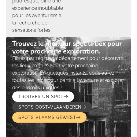
pittoresque, offre une
expérience inoubliable
pour les aventuriers à
la recherche de
sensations fortes.
Trouvez le meilleur spot urbex pour
votre prochaine exploration​
Filtrez par région ou département pour découvrir
les lieux parfaits pour votre prochaine
exploration. En quelques instants, vous aurez
toutes les infos pour partir à l’aventure et explorer
des endroits uniques !
TROUVER UN SPOT
SPOTS OOST-VLAANDEREN
SPOTS VLAAMS GEWEST