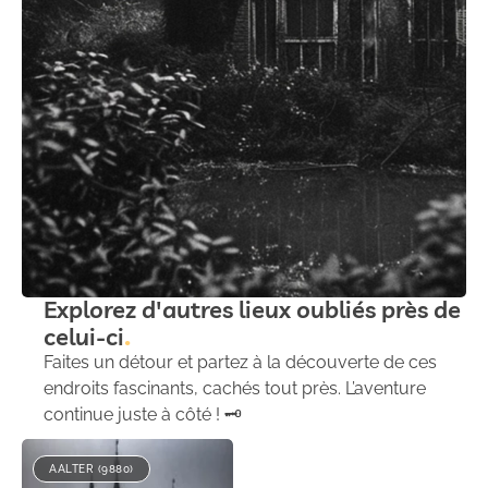
Explorez d'autres lieux oubliés près de
celui-ci
Faites un détour et partez à la découverte de ces
endroits fascinants, cachés tout près. L’aventure
continue juste à côté ! 🗝️
AALTER (9880)