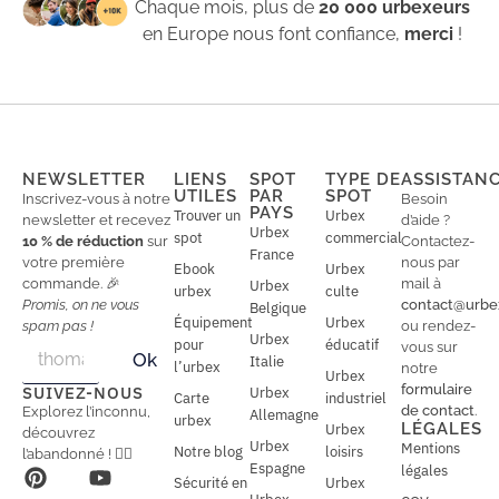
Chaque mois, plus de
20 000 urbexeurs
en Europe nous font confiance,
merci
!
NEWSLETTER
LIENS
SPOT
TYPE DE
ASSISTAN
UTILES
PAR
SPOT
Inscrivez-vous à notre
Besoin
PAYS
Trouver un
Urbex
newsletter et recevez
d’aide ?
Urbex
spot
commercial
10 % de réduction
sur
Contactez-
France
votre première
nous par
Ebook
Urbex
commande. 🎉
mail à
Urbex
urbex
culte
Promis, on ne vous
contact@urbe
Belgique
Équipement
Urbex
spam pas !
ou rendez-
Urbex
E
pour
éducatif
E
vous sur
Ok
Italie
m
m
l’urbex
notre
Urbex
a
a
formulaire
SUIVEZ-NOUS
Urbex
Carte
industriel
i
i
de contact
.
Explorez l’inconnu,
Allemagne
l
urbex
l
LÉGALES
Urbex
découvrez
*
Urbex
Mentions
Notre blog
loisirs
l’abandonné ! 🕵️‍♂️
Espagne
légales
Sécurité en
Urbex