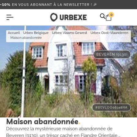
-10%
EN VOUS ABONNANT À LA NEWSLETTER ! 🎉
0
Accueil
-
Urbex Belgique
-
Urbex Vlaams Gewest
-
Urbex Oost-Vlaanderen
-
Maison abandonnée
BEVEREN (9130)
#BEVLOO06348HA
Maison abandonnée
Découvrez la mystérieuse maison abandonnée de
Beveren (9130), un trésor caché en Flandre Orientale.