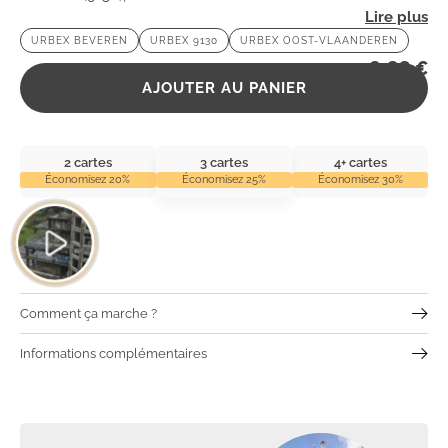
Plongez dans l’atmosphère intrigante de cet endroit
URBEX BEVEREN
URBEX 9130
URBEX OOST-VLAANDEREN
marqué par le temps.
2,99
€
AJOUTER AU PANIER
2 cartes
3 cartes
4+ cartes
Économisez 20%
Économisez 25%
Économisez 30%
Comment ça marche ?
Informations complémentaires