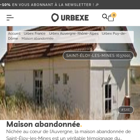
-10%
EN VOUS ABONNANT À LA NEWSLETTER ! 🎉
0
Accueil
-
Urbex France
-
Urbex Auvergne-Rhône-Alpes
-
Urbex Puy-de-
Dôme
-
Maison abandonnée
SAINT-ÉLOY-LES-MINES (63700)
#SXE
Maison abandonnée
Nichée au cœur de l’Auvergne, la maison abandonnée de
Saint-Éloy-les-Mines est un véritable témoignage du