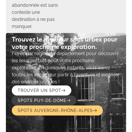
abandonnée est sans
conteste une
destination à ne pas
manquer.
Trouvez le meilleur spot urbex pour
votre prochaine exploration​
Filtrez par région ou département pour découvrir
les lieux parfaits pour votre prochaine
exploration. En quelques instants, vous aurez
toutes les infos pour partir à l’aventure et explorer
des endroits uniques !
TROUVER UN SPOT
SPOTS PUY-DE-DÔME
SPOTS AUVERGNE-RHÔNE-ALPES