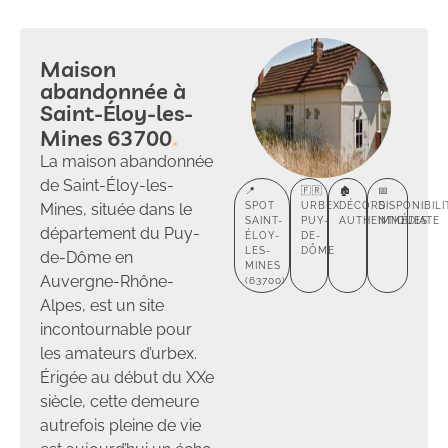
Maison
abandonnée à
Saint-Éloy-les-
Mines 63700
La maison abandonnée
de Saint-Éloy-les-
📍
🇫🇷
🏚️
📅
Mines, située dans le
SPOT
URBEX
DÉCORS
DISPONIBILI
SAINT-
PUY-
AUTHENTIQUES
IMMÉDIATE
département du Puy-
ÉLOY-
DE-
LES-
DÔME
de-Dôme en
MINES
Auvergne-Rhône-
(63700)
Alpes, est un site
incontournable pour
les amateurs d’urbex.
Érigée au début du XXe
siècle, cette demeure
autrefois pleine de vie