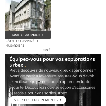
AJOUTER AU PANIER
HÔTEL ABANDONNÉ LA
MUSARDIÈRE
2,99
€
Équipez-vous pour vos explorations
urbex
Prêt à découvrir de nouveaux lieux abandonnés ?
Avant de partir à l’aventure, assurez-vous d’avoir
le meilleur équipement pour explorer en toute
sécurité. Découvrez notre sélection d’accessoires
essentiels pour vos sorties urbex.
VOIR LES ÉQUIPEMENTS