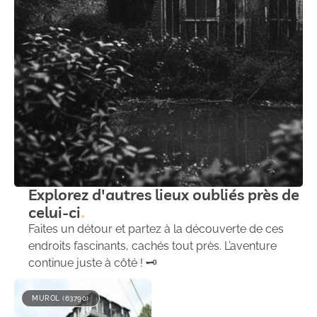
Explorez d'autres lieux oubliés près de
celui-ci
Faites un détour et partez à la découverte de ces
endroits fascinants, cachés tout près. L’aventure
continue juste à côté ! 🗝️
MUROL (63790)