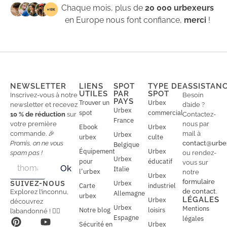
Chaque mois, plus de
20 000 urbexeurs
en Europe nous font confiance,
merci
!
NEWSLETTER
LIENS
SPOT
TYPE DE
ASSISTAN
UTILES
PAR
SPOT
Inscrivez-vous à notre
Besoin
PAYS
Trouver un
Urbex
newsletter et recevez
d’aide ?
Urbex
spot
commercial
10 % de réduction
sur
Contactez-
France
votre première
nous par
Ebook
Urbex
commande. 🎉
mail à
Urbex
urbex
culte
Promis, on ne vous
contact@urbe
Belgique
Équipement
Urbex
spam pas !
ou rendez-
Urbex
E
pour
éducatif
E
vous sur
Ok
Italie
m
m
l’urbex
notre
Urbex
a
a
formulaire
SUIVEZ-NOUS
Urbex
Carte
industriel
i
i
de contact
.
Explorez l’inconnu,
Allemagne
l
urbex
l
LÉGALES
Urbex
découvrez
*
Urbex
Mentions
Notre blog
loisirs
l’abandonné ! 🕵️‍♂️
Espagne
légales
Sécurité en
Urbex