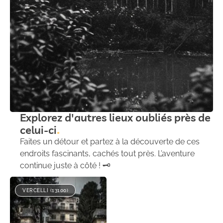
Explorez d'autres lieux oubliés près de
celui-ci
Faites un détour et partez à la découverte de ces
endroits fascinants, cachés tout près. L’aventure
continue juste à côté ! 🗝️
VERCELLI (13100)