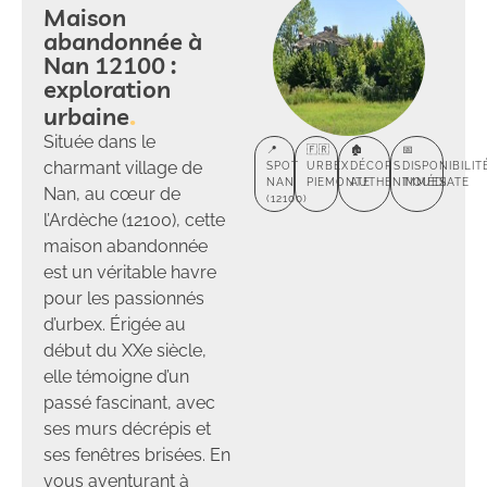
Maison
abandonnée à
Nan 12100 :
exploration
urbaine
Située dans le
📍
🇫🇷
🏚️
📅
charmant village de
SPOT
URBEX
DÉCORS
DISPONIBILIT
NAN
PIEMONTE
AUTHENTIQUES
IMMÉDIATE
Nan, au cœur de
(12100)
l’Ardèche (12100), cette
maison abandonnée
est un véritable havre
pour les passionnés
d’urbex. Érigée au
début du XXe siècle,
elle témoigne d’un
passé fascinant, avec
ses murs décrépis et
ses fenêtres brisées. En
vous aventurant à