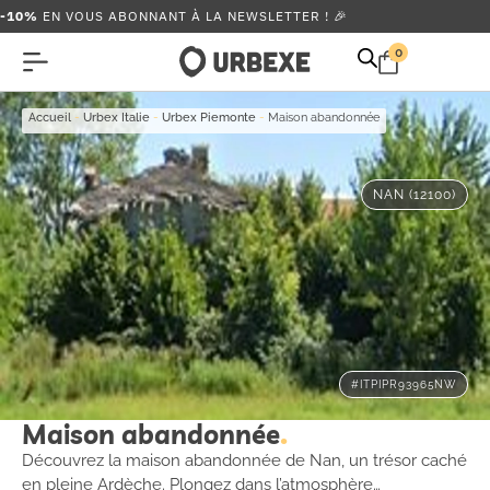
-10%
EN VOUS ABONNANT À LA NEWSLETTER ! 🎉
0
Accueil
-
Urbex Italie
-
Urbex Piemonte
-
Maison abandonnée
NAN (12100)
#ITPIPR93965NW
Maison abandonnée
Découvrez la maison abandonnée de Nan, un trésor caché
en pleine Ardèche. Plongez dans l’atmosphère