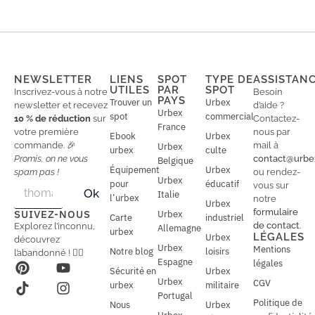
NEWSLETTER
LIENS
SPOT
TYPE DE
ASSISTAN
UTILES
PAR
SPOT
Inscrivez-vous à notre
Besoin
PAYS
Trouver un
Urbex
newsletter et recevez
d’aide ?
Urbex
spot
commercial
10 % de réduction
sur
Contactez-
France
votre première
nous par
Ebook
Urbex
commande. 🎉
mail à
Urbex
urbex
culte
Promis, on ne vous
contact@urbe
Belgique
Équipement
Urbex
spam pas !
ou rendez-
Urbex
E
pour
éducatif
E
vous sur
Ok
Italie
m
m
l’urbex
notre
Urbex
a
a
formulaire
SUIVEZ-NOUS
Urbex
Carte
industriel
i
i
de contact
.
Explorez l’inconnu,
Allemagne
l
urbex
l
LÉGALES
Urbex
découvrez
*
Urbex
Mentions
Notre blog
loisirs
l’abandonné ! 🕵️‍♂️
Espagne
légales
Sécurité en
Urbex
Urbex
CGV
urbex
militaire
Portugal
Politique de
Nous
Urbex