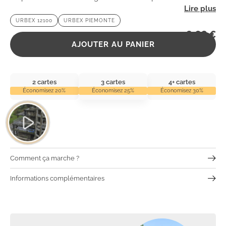
mystérieuse de ce lieu chargé d’histoire, où le temps
URBEX 12100
URBEX PIEMONTE
semble s’être arrêté.
2,99
€
AJOUTER AU PANIER
2 cartes
3 cartes
4+ cartes
Économisez 20%
Économisez 25%
Économisez 30%
Comment ça marche ?
Informations complémentaires