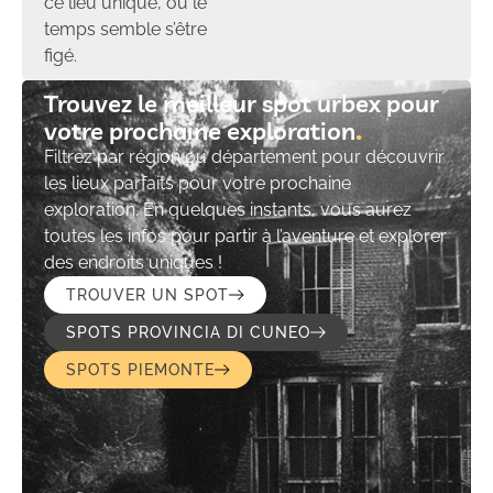
ce lieu unique, où le
temps semble s’être
figé.
Trouvez le meilleur spot urbex pour
votre prochaine exploration​
Filtrez par région ou département pour découvrir
les lieux parfaits pour votre prochaine
exploration. En quelques instants, vous aurez
toutes les infos pour partir à l’aventure et explorer
des endroits uniques !
TROUVER UN SPOT
SPOTS PROVINCIA DI CUNEO
SPOTS PIEMONTE