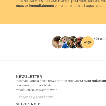
Tous nos services sont automatisés pour votre confort. Vo
recevez immédiatement
votre carte après chaque achat.
Chaque
NEWSLETTER
Inscrivez-vous à notre newsletter et recevez
10 % de réductio
première commande. 🎉
Promis, on ne vous spam pas !
E
E
m
m
a
a
SUIVEZ-NOUS
i