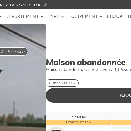
T À LA NEWSLETTER ! 🎉
DÉPARTEMENT
TYPE
ÉQUIPEMENT
EBOOK
T
ONIA (35042)
Maison abandonnée
Maison abandonnée à Schiavonia 😱 #Sch
URBEX VENETO
AJO
2 cartes
Économisez 20%