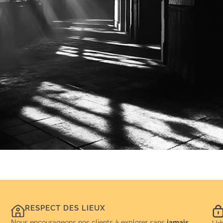
RESPECT DES LIEUX
Nous encourageons nos clients à explorer sans
jamais