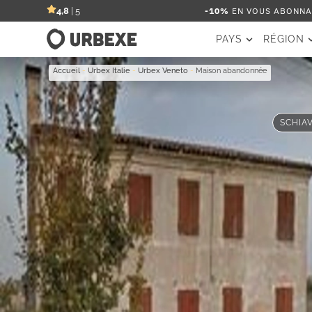
-10%
EN VOUS ABONNAN
4,8
| 5
PAYS
RÉGION
Accueil
-
Urbex Italie
-
Urbex Veneto
-
Maison abandonnée
SCHIAV