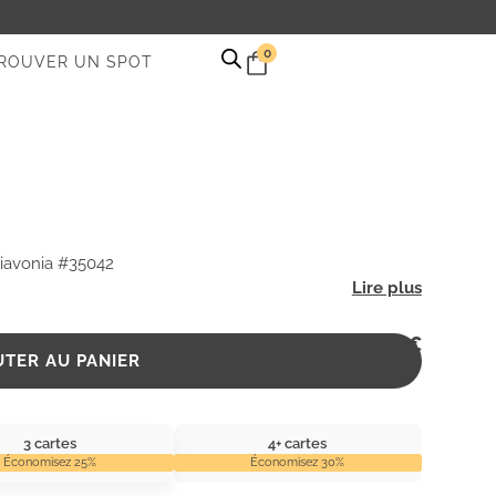
0
ROUVER UN SPOT
iavonia #35042
2,99
€
UTER AU PANIER
3 cartes
4+ cartes
Économisez 25%
Économisez 30%