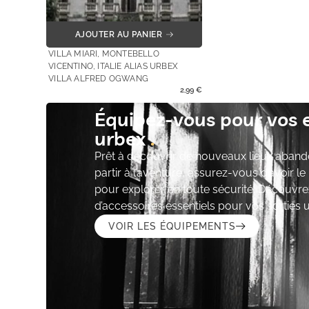
AJOUTER AU PANIER
VILLA MIARI, MONTEBELLO
VICENTINO, ITALIE ALIAS URBEX
VILLA ALFRED OGWANG
2,99
€
Équipez-vous pour vos 
urbex
Prêt à découvrir de nouveaux lieux aband
partir à l’aventure, assurez-vous d’avoir l
pour explorer en toute sécurité. Découvre
d’accessoires essentiels pour vos sorties 
VOIR LES ÉQUIPEMENTS