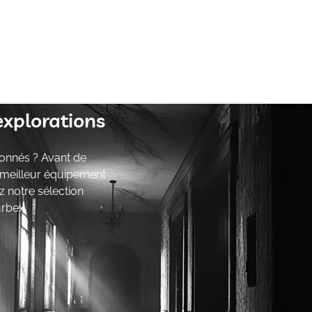
explorations
onnés ? Avant de
e meilleur équipement
z notre sélection
urbex.