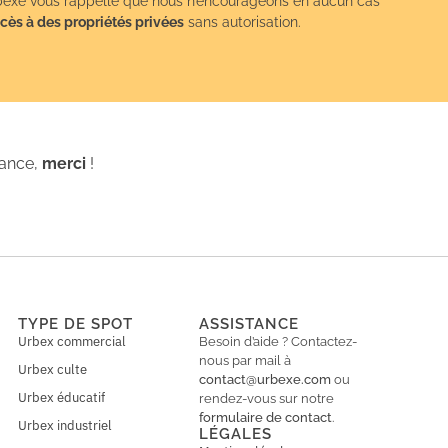
exe vous rappelle que nous n’encourageons en aucun cas
cès à des propriétés privées
sans autorisation.
iance,
merci
!
TYPE DE SPOT
ASSISTANCE
Urbex commercial
Besoin d’aide ? Contactez-
nous par mail à
Urbex culte
contact@urbexe.com
ou
Urbex éducatif
rendez-vous sur notre
formulaire de contact
.
Urbex industriel
LÉGALES