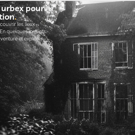
t urbex pour
ion​
ouvrir les lieux
 En quelques instants,
’aventure et explorer