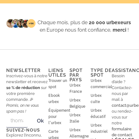
Chaque mois, plus de
20 000 urbexeurs
en Europe nous font confiance,
merci
!
NEWSLETTER
LIENS
SPOT
TYPE DE
ASSISTAN
UTILES
PAR
SPOT
Inscrivez-vous à notre
Besoin
PAYS
Trouver un
Urbex
newsletter et recevez
d’aide ?
Urbex
spot
commercial
10 % de réduction
sur
Contactez-
France
votre première
nous par
Ebook
Urbex
commande. 🎉
mail à
Urbex
urbex
culte
Promis, on ne vous
contact@urbe
Belgique
Équipement
Urbex
spam pas !
ou rendez-
Urbex
E
pour
éducatif
E
vous sur
Ok
Italie
m
m
l’urbex
notre
Urbex
a
a
formulaire
SUIVEZ-NOUS
Urbex
Carte
industriel
i
i
de contact
.
Explorez l’inconnu,
Allemagne
l
urbex
l