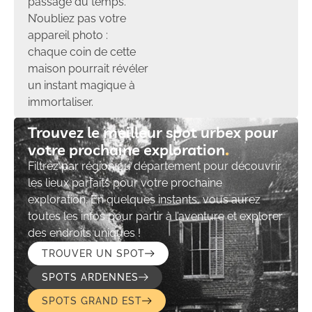
passage du temps.
N’oubliez pas votre
appareil photo :
chaque coin de cette
maison pourrait révéler
un instant magique à
immortaliser.
Trouvez le meilleur spot urbex pour
votre prochaine exploration​
Filtrez par région ou département pour découvrir
les lieux parfaits pour votre prochaine
exploration. En quelques instants, vous aurez
toutes les infos pour partir à l’aventure et explorer
des endroits uniques !
TROUVER UN SPOT
SPOTS ARDENNES
SPOTS GRAND EST