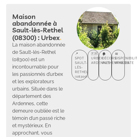
Maison
abandonnée à
Sault-lès-Rethel
(08300) : Urbex
La maison abandonnée
de Sault-lès-Rethel
📍
🇫🇷
🏚️
📅
(08300) est un
SPOT
URBEX
DÉCORS
DISPONIBILI
SAULT-
ARDENNES
AUTHENTIQUES
IMMÉDIATE
incontournable pour
LÈS-
RETHEL
les passionnés d’urbex
(08300)
et les explorateurs
urbains. Située dans le
département des
Ardennes, cette
demeure oubliée est le
témoin d’un passé riche
et mystérieux. En
approchant, vous