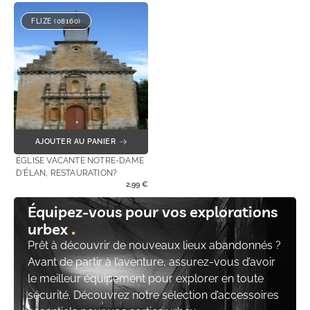
FLIZE (08160)
AJOUTER AU PANIER
ÉGLISE VACANTE NOTRE-DAME
D'ÉLAN, RESTAURATION?
2,99
€
Équipez-vous pour vos explorations
urbex
Prêt à découvrir de nouveaux lieux abandonnés ?
Avant de partir à l’aventure, assurez-vous d’avoir
le meilleur équipement pour explorer en toute
sécurité. Découvrez notre sélection d’accessoires