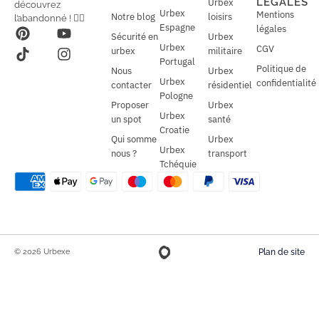
LÉGALES
Urbex
découvrez
*
Urbex
Mentions
Notre blog
loisirs
l’abandonné ! 🕵️‍♂️
Espagne
légales
Sécurité en
Urbex
Urbex
CGV
urbex
militaire
Portugal
Politique de
Nous
Urbex
Urbex
confidentialité
contacter
résidentiel
Pologne
Proposer
Urbex
Urbex
un spot
santé
Croatie
Qui somme
Urbex
Urbex
nous ?
transport
Tchéquie
© 2026 Urbexe
Plan de site