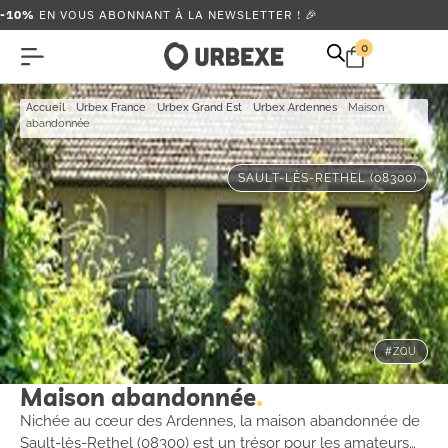
-10%
EN VOUS ABONNANT À LA NEWSLETTER ! 🎉
0
Accueil
-
Urbex France
-
Urbex Grand Est
-
Urbex Ardennes
-
Maison
abandonnée
SAULT-LÈS-RETHEL (08300)
#ZQU
Maison abandonnée
Nichée au cœur des Ardennes, la maison abandonnée de
Sault-lès-Rethel (08300) est un trésor pour les amateurs