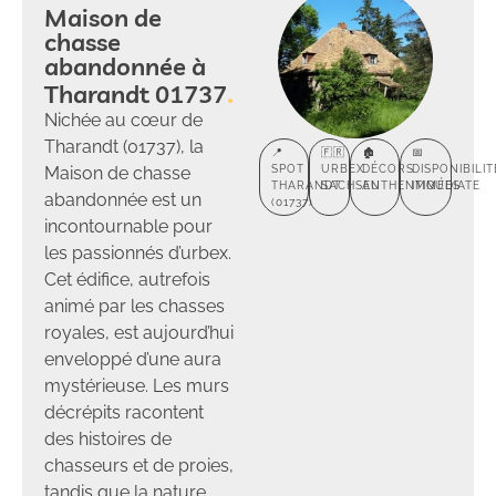
Maison de
chasse
abandonnée à
Tharandt 01737
Nichée au cœur de
Tharandt (01737), la
📍
🇫🇷
🏚️
📅
Maison de chasse
SPOT
URBEX
DÉCORS
DISPONIBILIT
THARANDT
SACHSEN
AUTHENTIQUES
IMMÉDIATE
abandonnée est un
(01737)
incontournable pour
les passionnés d’urbex.
Cet édifice, autrefois
animé par les chasses
royales, est aujourd’hui
enveloppé d’une aura
mystérieuse. Les murs
décrépits racontent
des histoires de
chasseurs et de proies,
tandis que la nature