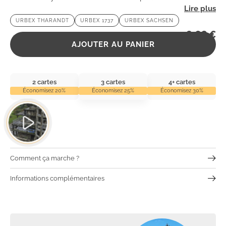
urbex à la recherche de frissons et d’histoires hantées.
URBEX THARANDT
URBEX 1737
URBEX SACHSEN
2,99
€
AJOUTER AU PANIER
2 cartes
3 cartes
4+ cartes
Économisez 20%
Économisez 25%
Économisez 30%
Comment ça marche ?
Informations complémentaires