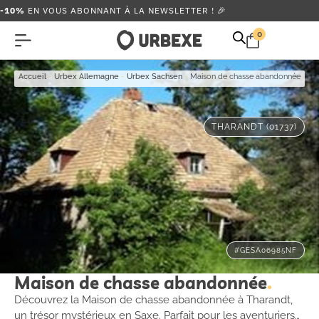
-10%
EN VOUS ABONNANT À LA NEWSLETTER ! 🎉
0
Accueil
-
Urbex Allemagne
-
Urbex Sachsen
-
Maison de chasse abandonnée
THARANDT (01737)
#GESA06985NF
Maison de chasse abandonnée
Découvrez la Maison de chasse abandonnée à Tharandt,
un trésor mystérieux en Saxe. Parfait pour les aventuriers