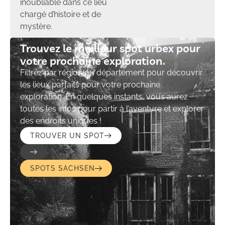
inoubliable dans ce lieu
chargé d’histoire et de
mystère.
Trouvez le meilleur spot urbex pour
votre prochaine exploration​
Filtrez par région ou département pour découvrir
les lieux parfaits pour votre prochaine
exploration. En quelques instants, vous aurez
toutes les infos pour partir à l’aventure et explorer
des endroits uniques !
TROUVER UN SPOT
SPOTS SACHSEN