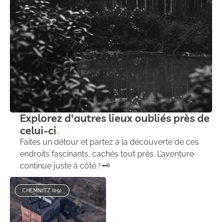
Explorez d'autres lieux oubliés près de
celui-ci
Faites un détour et partez à la découverte de ces
endroits fascinants, cachés tout près. L’aventure
continue juste à côté ! 🗝️
CHEMNITZ (09)