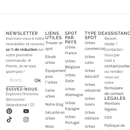
NEWSLETTER
LIENS
SPOT
TYPE DE
ASSISTAN
UTILES
PAR
SPOT
Inscrivez-vous à notre
Besoin
PAYS
Trouver un
Urbex
newsletter et recevez
d’aide ?
Urbex
spot
commercial
10 % de réduction
sur
Contactez-
France
votre première
nous par
Ebook
Urbex
commande. 🎉
mail à
Urbex
urbex
culte
Promis, on ne vous
contact@urbe
Belgique
Équipement
Urbex
spam pas !
ou rendez-
Urbex
E
pour
éducatif
E
vous sur
Ok
Italie
m
m
l’urbex
notre
Urbex
a
a
formulaire
SUIVEZ-NOUS
Urbex
Carte
industriel
i
i
de contact
.
Explorez l’inconnu,
Allemagne
l
urbex
l
LÉGALES
Urbex
découvrez
*
Urbex
Mentions
Notre blog
loisirs
l’abandonné ! 🕵️‍♂️
Espagne
légales
Sécurité en
Urbex
Urbex
CGV
urbex
militaire
Portugal
Politique de
Nous
Urbex