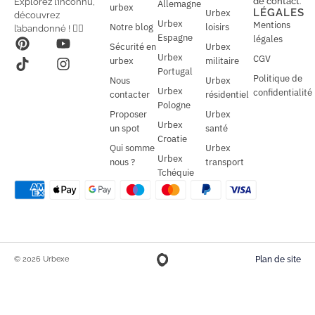
de contact
.
Explorez l’inconnu,
Allemagne
l
urbex
l
LÉGALES
Urbex
découvrez
*
Urbex
Mentions
Notre blog
loisirs
l’abandonné ! 🕵️‍♂️
Espagne
légales
Sécurité en
Urbex
Urbex
CGV
urbex
militaire
Portugal
Politique de
Nous
Urbex
Urbex
confidentialité
contacter
résidentiel
Pologne
Proposer
Urbex
Urbex
un spot
santé
Croatie
Qui somme
Urbex
Urbex
nous ?
transport
Tchéquie
© 2026 Urbexe
Plan de site