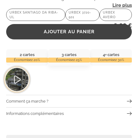
mystères et laissez-vous captiver par son atmosphère
URBEX SANTIAGO DA RIBA-
URBEX 3720-
URBEX
UL
501
AVEIRO
unique.
2,99
€
AJOUTER AU PANIER
2 cartes
3 cartes
4+ cartes
Économisez 20%
Économisez 25%
Économisez 30%
Comment ça marche ?
Informations complémentaires