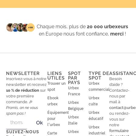
Chaque mois, plus de
20 000 urbexeurs
en Europe nous font confiance,
merci
!
NEWSLETTER
LIENS
SPOT
TYPE DE
ASSISTAN
UTILES
PAR
SPOT
Inscrivez-vous à notre
Besoin
PAYS
Trouver un
Urbex
newsletter et recevez
d’aide ?
Urbex
spot
commercial
10 % de réduction
sur
Contactez-
France
votre première
nous par
Ebook
Urbex
commande. 🎉
mail à
Urbex
urbex
culte
Promis, on ne vous
contact@urbe
Belgique
Équipement
Urbex
spam pas !
ou rendez-
Urbex
E
pour
éducatif
E
vous sur
Ok
Italie
m
m
l’urbex
notre
Urbex
a
a
formulaire
SUIVEZ-NOUS
Urbex
Carte
industriel
i
i