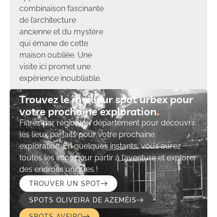
combinaison fascinante
de l’architecture
ancienne et du mystère
qui émane de cette
maison oubliée. Une
visite ici promet une
expérience inoubliable.
Trouvez le meilleur spot urbex pour
votre prochaine exploration​
Filtrez par région ou département pour découvrir
les lieux parfaits pour votre prochaine
exploration. En quelques instants, vous aurez
toutes les infos pour partir à l’aventure et explorer
des endroits uniques !
TROUVER UN SPOT
SPOTS OLIVEIRA DE AZEMÉIS
SPOTS AVEIRO