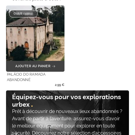
OVAR (3880)
AJOUTER AU PANIER
PALÁCIO DO RAMADA
ABANDONNÉ
2,99
€
Équipez-vous pour vos explorations
urbex
Prêt à découvrir de nouveaux lieux abandonnés ?
Avant de partir à l’aventure, assurez-vous d’avoir
le meilleur équipement pour explorer en toute
sécurité. Découvrez notre sélection d’accessoires