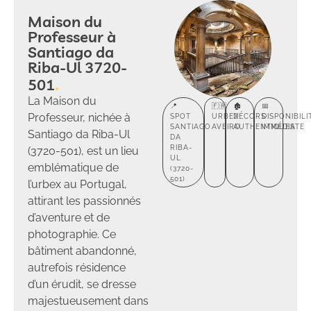
Maison du
Professeur à
Santiago da
Riba-Ul 3720-
501
La Maison du
📍
🇫🇷
🏚️
📅
Professeur, nichée à
SPOT
URBEX
DÉCORS
DISPONIBILI
SANTIAGO
AVEIRO
AUTHENTIQUES
IMMÉDIATE
Santiago da Riba-Ul
DA
RIBA-
(3720-501), est un lieu
UL
emblématique de
(3720-
501)
l’urbex au Portugal,
attirant les passionnés
d’aventure et de
photographie. Ce
bâtiment abandonné,
autrefois résidence
d’un érudit, se dresse
majestueusement dans