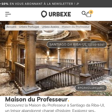
-10%
EN VOUS ABONNANT À LA NEWSLETTER ! 🎉
0
Accueil
-
Urbex Portugal
-
Urbex Aveiro
-
Maison du Professeur
SANTIAGO DA RIBA-UL (3720-501)
#POAVOL58695MG
Maison du Professeur
Découvrez la Maison du Professeur à Santiago da Riba-Ul,
un trésor abandonné chargé d’histoire. Explorez ses