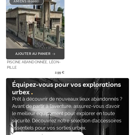
AMIENS (80000)
AJOUTER AU PANIER
PISCINE ABANDONNÉE, LÉON-
PILLE
2,99
€
Équipez-vous pour vos explorations
urbex
Prêt à découvrir de nouveaux lieux abandonnés ?
Avant de partir à l’aventure, assurez-vous d’avoir
le meilleur équipement pour explorer en toute
sécurité. Découvrez notre sélection d’accessoires
essentiels pour vos sorties urbex.