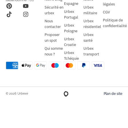
Espagne
légales
Sécurité en
Urbex
Urbex
CGV
urbex
militaire
Portugal
Politique de
Nous
Urbex
Urbex
confidentialité
contacter
résidentiel
Pologne
Proposer
Urbex
Urbex
un spot
santé
Croatie
Qui somme
Urbex
Urbex
nous ?
transport
Tchéquie
© 2026 Urbexe
Plan de site