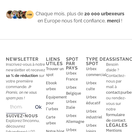
Chaque mois, plus de
20 000 urbexeurs
en Europe nous font confiance,
merci
!
NEWSLETTER
LIENS
SPOT
TYPE DE
ASSISTAN
UTILES
PAR
SPOT
Inscrivez-vous à notre
Besoin
PAYS
Trouver un
Urbex
newsletter et recevez
d’aide ?
Urbex
spot
commercial
10 % de réduction
sur
Contactez-
France
votre première
nous par
Ebook
Urbex
commande. 🎉
mail à
Urbex
urbex
culte
Promis, on ne vous
contact@urbe
Belgique
Équipement
Urbex
spam pas !
ou rendez-
Urbex
E
pour
éducatif
E
vous sur
Ok
Italie
m
m
l’urbex
notre
Urbex
a
a
formulaire
SUIVEZ-NOUS
Urbex
Carte
industriel
i
i
de contact
.
Explorez l’inconnu,
Allemagne
l
urbex
l
LÉGALES
Urbex
découvrez
*
Urbex
Mentions
Notre blog
loisirs
l’abandonné ! 🕵️‍♂️