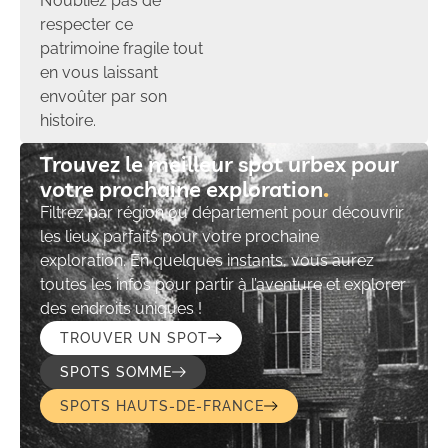
N’oubliez pas de
respecter ce
patrimoine fragile tout
en vous laissant
envoûter par son
histoire.
Trouvez le meilleur spot urbex pour
votre prochaine exploration​
Filtrez par région ou département pour découvrir
les lieux parfaits pour votre prochaine
exploration. En quelques instants, vous aurez
toutes les infos pour partir à l’aventure et explorer
des endroits uniques !
TROUVER UN SPOT
SPOTS SOMME
SPOTS HAUTS-DE-FRANCE