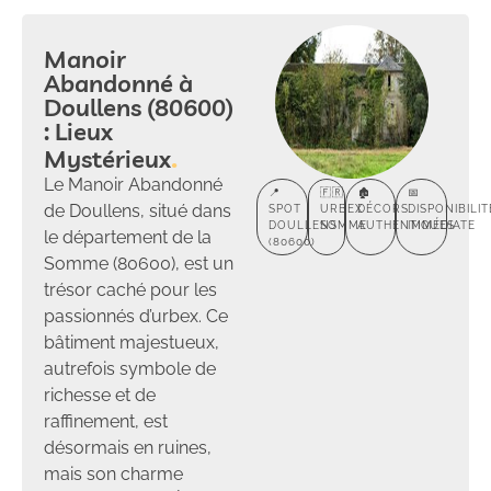
Manoir
Abandonné à
Doullens (80600)
: Lieux
Mystérieux
Le Manoir Abandonné
📍
🇫🇷
🏚️
📅
de Doullens, situé dans
SPOT
URBEX
DÉCORS
DISPONIBILIT
DOULLENS
SOMME
AUTHENTIQUES
IMMÉDIATE
le département de la
(80600)
Somme (80600), est un
trésor caché pour les
passionnés d’urbex. Ce
bâtiment majestueux,
autrefois symbole de
richesse et de
raffinement, est
désormais en ruines,
mais son charme