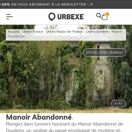
-10%
EN VOUS ABONNANT À LA NEWSLETTER ! 🎉
0
Accueil
-
Urbex France
-
Urbex Hauts-de-France
-
Urbex Somme
-
Manoir
Abandonné
DOULLENS (80600)
#JAY
Manoir Abandonné
Plongez dans l’univers fascinant du Manoir Abandonné de
Doullens, un vestige du passé enveloppé de mystère et