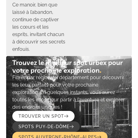
Ce manoir, bien que
laissé à l’abandon,
continue de captiver
les cœurs et les
esprits, invitant chacun
à découvrir ses secrets
enfouis.
Trouvez le meilleur spot urbex pour
votre prochaine exploration​
Filtrez par région ou département pour découvrir
les lieux parfaits pour votre prochaine
exploration. En quelques instants, vous aurez
toutes les infos pour partir à l’aventure et explorer
des endroits uniques !
TROUVER UN SPOT
SPOTS PUY-DE-DÔME
SPOTS AUVERGNE-RHÔNE-ALPES