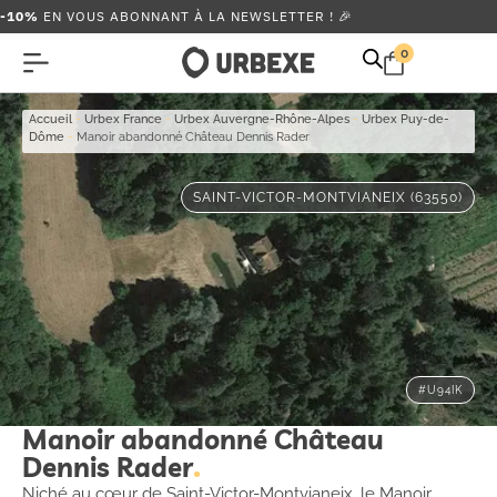
-10%
EN VOUS ABONNANT À LA NEWSLETTER ! 🎉
0
Accueil
-
Urbex France
-
Urbex Auvergne-Rhône-Alpes
-
Urbex Puy-de-
Dôme
-
Manoir abandonné Château Dennis Rader
SAINT-VICTOR-MONTVIANEIX (63550)
#U94IK
Manoir abandonné Château
Dennis Rader
Niché au cœur de Saint-Victor-Montvianeix, le Manoir