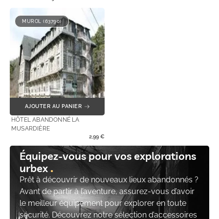
MUROL (63790)
AJOUTER AU PANIER
HÔTEL ABANDONNÉ LA
MUSARDIÈRE
2,99
€
Équipez-vous pour vos explorations
urbex
Prêt à découvrir de nouveaux lieux abandonnés ?
Avant de partir à l’aventure, assurez-vous d’avoir
le meilleur équipement pour explorer en toute
sécurité. Découvrez notre sélection d’accessoires