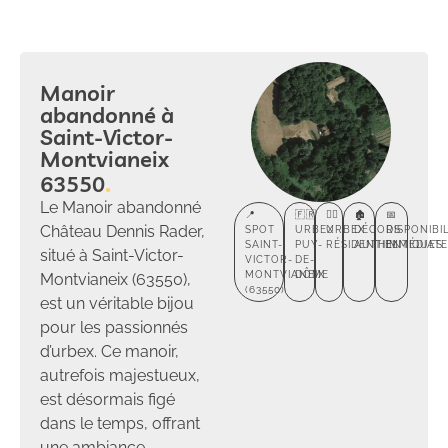
Manoir
abandonné à
Saint-Victor-
Montvianeix
63550
Le Manoir abandonné
📍
🇫🇷
🕵️‍♂️
🏚️
📅
Château Dennis Rader,
SPOT
URBEX
URBEX
DÉCORS
DISPONIBI
SAINT-
PUY-
RÉSIDENTIEL
AUTHENTIQUES
IMMÉDIAT
situé à Saint-Victor-
VICTOR-
DE-
MONTVIANEIX
DÔME
Montvianeix (63550),
(63550)
est un véritable bijou
pour les passionnés
d’urbex. Ce manoir,
autrefois majestueux,
est désormais figé
dans le temps, offrant
une ambiance