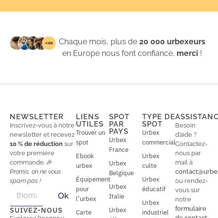
Chaque mois, plus de
20 000 urbexeurs
en Europe nous font confiance,
merci
!
NEWSLETTER
LIENS
SPOT
TYPE DE
ASSISTAN
UTILES
PAR
SPOT
Inscrivez-vous à notre
Besoin
PAYS
Trouver un
Urbex
newsletter et recevez
d’aide ?
Urbex
spot
commercial
10 % de réduction
sur
Contactez-
France
votre première
nous par
Ebook
Urbex
commande. 🎉
mail à
Urbex
urbex
culte
Promis, on ne vous
contact@urbe
Belgique
Équipement
Urbex
spam pas !
ou rendez-
Urbex
E
pour
éducatif
E
vous sur
Ok
Italie
m
m
l’urbex
notre
Urbex
a
a
formulaire
SUIVEZ-NOUS
Urbex
Carte
industriel
i
i
de contact
.