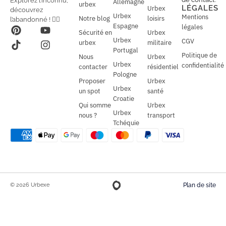
Explorez l’inconnu,
Allemagne
l
urbex
l
LÉGALES
Urbex
découvrez
*
Urbex
Mentions
Notre blog
loisirs
l’abandonné ! 🕵️‍♂️
Espagne
légales
Sécurité en
Urbex
Urbex
CGV
urbex
militaire
Portugal
Politique de
Nous
Urbex
Urbex
confidentialité
contacter
résidentiel
Pologne
Proposer
Urbex
Urbex
un spot
santé
Croatie
Qui somme
Urbex
Urbex
nous ?
transport
Tchéquie
© 2026 Urbexe
Plan de site