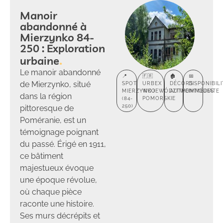
Manoir
abandonné à
Mierzynko 84-
250 : Exploration
urbaine
Le manoir abandonné
📍
🇫🇷
🏚️
📅
de Mierzynko, situé
SPOT
URBEX
DÉCORS
DISPONIBILI
MIERZYNKO
WOJEWÓDZTWO
AUTHENTIQUES
IMMÉDIATE
dans la région
(84-
POMORSKIE
250)
pittoresque de
Poméranie, est un
témoignage poignant
du passé. Érigé en 1911,
ce bâtiment
majestueux évoque
une époque révolue,
où chaque pièce
raconte une histoire.
Ses murs décrépits et