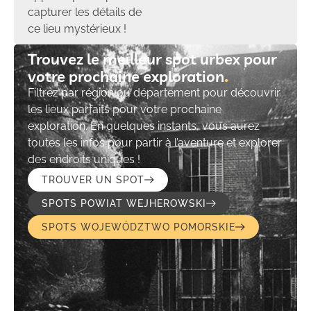
capturer les détails de
ce lieu mystérieux !
Trouvez le meilleur spot urbex pour
votre prochaine exploration​
Filtrez par région ou département pour découvrir
les lieux parfaits pour votre prochaine
exploration. En quelques instants, vous aurez
toutes les infos pour partir à l’aventure et explorer
des endroits uniques !
TROUVER UN SPOT
SPOTS POWIAT WEJHEROWSKI
SPOTS WOJEWÓDZTWO POMORSKIE