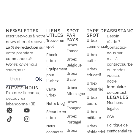
NEWSLETTER
LIENS
SPOT
TYPE DE
ASSISTAN
UTILES
PAR
SPOT
Inscrivez-vous à notre
Besoin
PAYS
Trouver un
Urbex
newsletter et recevez
d’aide ?
Urbex
spot
commercial
10 % de réduction
sur
Contactez-
France
votre première
nous par
Ebook
Urbex
commande. 🎉
mail à
Urbex
urbex
culte
Promis, on ne vous
contact@urbe
Belgique
Équipement
Urbex
spam pas !
ou rendez-
Urbex
E
pour
éducatif
E
vous sur
Ok
Italie
m
m
l’urbex
notre
Urbex
a
a
formulaire
SUIVEZ-NOUS
Urbex
Carte
industriel
i
i
de contact
.
Explorez l’inconnu,
Allemagne
l
urbex
l
LÉGALES
Urbex
découvrez
*
Urbex
Mentions
Notre blog
loisirs
l’abandonné ! 🕵️‍♂️
Espagne
légales
Sécurité en
Urbex
Urbex
CGV
urbex
militaire
Portugal
Politique de
Nous
Urbex
Urbex
confidentialité
contacter
résidentiel