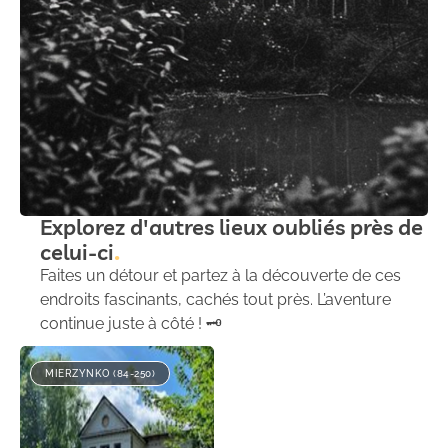
Explorez d'autres lieux oubliés près de
celui-ci
Faites un détour et partez à la découverte de ces
endroits fascinants, cachés tout près. L’aventure
continue juste à côté ! 🗝️
MIERZYNKO (84-250)